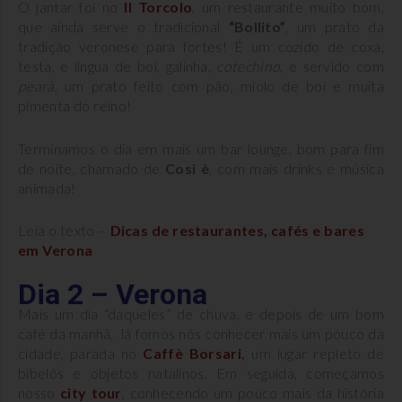
O jantar foi no
Il Torcolo
, um restaurante muito bom,
que ainda serve o tradicional
“Bollito”
, um prato da
tradição veronese para fortes! É um cozido de coxa,
testa, e língua de boi, galinha,
cotechino
, e servido com
pearà
, um prato feito com pão, miolo de boi e muita
pimenta do reino!
Terminamos o dia em mais um bar lounge, bom para fim
de noite, chamado de
Cosi è
, com mais drinks e música
animada!
Leia o texto –
Dicas de restaurantes, cafés e bares
em Verona
Dia 2 – Verona
Mais um dia “daqueles” de chuva, e depois de um bom
café da manhã, lá fomos nós conhecer mais um pouco da
cidade, parada no
Caffè Borsari
,
um lugar repleto de
bibelôs e objetos natalinos. Em seguida, começamos
nosso
city tour
, conhecendo um pouco mais da história