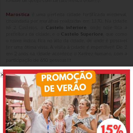
Marostica
é uma perfeita cidade fortificada medieval,
circundada por muralhas realizadas em 1370. Na cidade
há 2 Castelos, o
Castelo Inferiore
, onde hoje fica a
prefeitura da cidade, e o
Castelo Superiore
, que como
o nome indica, fica no alto da cidade, de onde é possível
ter uma ótima vista. A visita à cidade é imperdível! De 2
em 2 anos na cidade acontece o Xadrez humano, com a
participação de 650 pessoas!!!
Leia o texto –
Marostica, a encantadora cidade do
xadrez humano