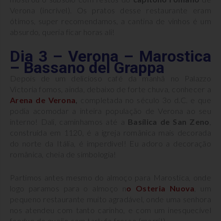
Verona (incrível). Os pratos desse restaurante eram
ótimos, super recomendamos, a cantina de vinhos é um
absurdo, queria ficar horas ali!
Dia 3 – Verona – Marostica
– Bassano del Grappa
Depois de um delicioso café da manhã no Palazzo
Victoria fomos, ainda, debaixo de forte chuva, conhecer a
Arena de Verona
,
completada no século 3o d.C. e que
podia acomodar a inteira população de Verona ao seu
interno! Dali, caminhamos até a
Basílica de San Zeno
,
construída em 1120, é a igreja românica mais decorada
do norte da Itália, é imperdível! Eu adoro a decoração
românica, cheia de simbologia!
Partimos antes mesmo do almoço para Marostica, onde
logo paramos para o almoço n
o
Osteria Nuova
, um
pequeno restaurante muito agradável, onde uma senhora
nos atendeu com tanto carinho, e com um inesquecível
fondue de queijo com tartufo fresco (morri!).