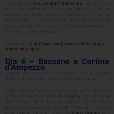
Check-in no
Hotel Bonoto Belvedere
,
que fica de
frente para a muralha de Bassano, um ótimo 4 estrelas na
cidade. O restaurante era muito bem indicado, e lá fomos
nós experimentar. O gerente, muito gentil, foi à nossa
mesa, explicou os pratos e nos indicou a sobremesa de
chocolate que é uma bomba!!!!
Leia o texto:
O que fazer em Bassano del Grappa, a
cidade da grappa
Dia 4 – Bassano e Cortina
d’Ampezzo
Logo de manhã eu e minha colega nos dividimos, ela foi
visitar a cidade e eu fui visitar a fábrica da Grappa.
Minha colega foi fazer um passeio a pé para conhecer a
cidade e subiu até a
Torre de Bassano
, com uma bela
vista. Bassano del Grappa, ao contrário do que muita
gente possa pensar, não tem seu nome por causa da
bebida (grappa), mas por causa do
Monte Grappa
, que