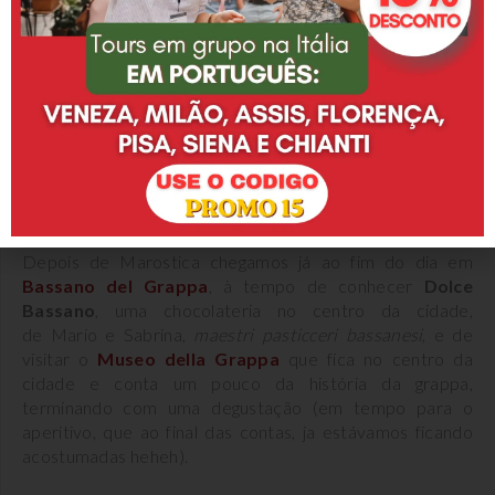
Depois de Marostica chegamos já ao fim do dia em
Bassano del Grappa
, à tempo de conhecer
Dolce
Bassano
, uma chocolateria no centro da cidade,
de Mario e Sabrina,
maestri pasticceri bassanesi
, e de
visitar o
Museo della Grappa
que fica no centro da
cidade e conta um pouco da história da grappa,
terminando com uma degustação (em tempo para o
aperitivo, que ao final das contas, ja estávamos ficando
acostumadas heheh).