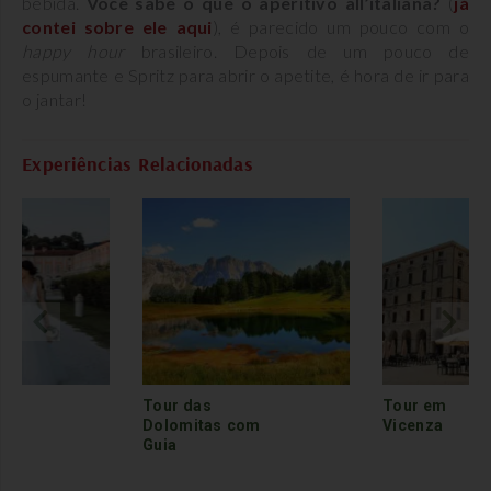
bebida.
Você sabe o que o aperitivo all’italiana?
(
já
contei sobre ele aqui
), é parecido um pouco com o
happy hour
brasileiro. Depois de um pouco de
espumante e Spritz para abrir o apetite, é hora de ir para
o jantar!
Experiências Relacionadas
Tour em
Tour em Ve
s com
Vicenza