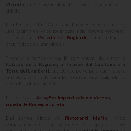
Victoria
, um 5 estrelas elegante e moderno no centro da
cidade.
E antes de jantar? Claro, que tínhamos que parar para
uma tacinha de Valpolicella com mais “
tartine veronesi”
,
dessa vez no
Osteria del Bugiardo
, uma cantina de
propriedade de uma vinícola.
Tivemos o tempo ainda, já sem chuva, de visitar o
Palazzo della Ragione, o Palazzo del Capitano e a
Torre dei Lamberti
, que eu aconselho para quem adora
uma visão do alto das cidades, além de ter a facilidade do
elevador (ótimo não é?).
Leia o texto –
Atrações imperdíveis em Verona,
cidade de Romeu e Julieta
Dali fomos direto ao
Ristoranti Maffei
, onde
começamos com um aperitivo. A proprietária nos
mostrou o subsolo com restos do
capitólio romano
de