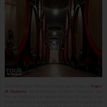
Dali fomos fazer check-in no Hotel que ficamos, o
Sogno
di Giulietta
, um hotel muito exclusivo, romântico, que
fica de frente para a varanda da Casa de Julieta. Este
hotel realmente é incrível, nós tínhamos uma varanda de
frente para aquela da Julieta!!! A decoração era bem no