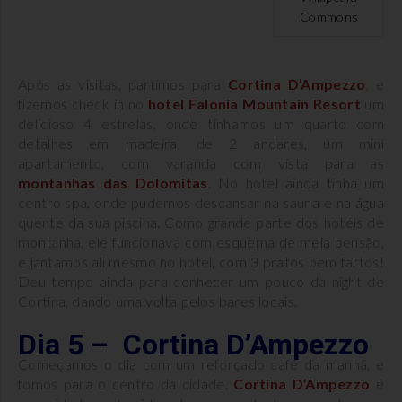
Commons
Após as visitas, partimos para
Cortina D’Ampezzo
, e
fizemos check in no
hotel Falonia Mountain Resort
um
delicioso 4 estrelas, onde tínhamos um quarto com
detalhes em madeira, de 2 andares, um mini
apartamento, com varanda com vista para as
montanhas das
Dolomitas
. No hotel ainda tinha um
centro spa, onde pudemos descansar na sauna e na água
quente da sua piscina. Como grande parte dos hotéis de
montanha, ele funcionava com esquema de meia pensão,
e jantamos ali mesmo no hotel, com 3 pratos bem fartos!
Deu tempo ainda para conhecer um pouco da night de
Cortina, dando uma volta pelos bares locais.
Dia 5 – Cortina D’Ampezzo
Começamos o dia com um reforçado café da manhã, e
fomos para o centro da cidade.
Cortina D’Ampezzo
é