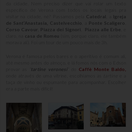
da cidade. Nem preciso dizer que vai rolar um texto
específico de Verona com todos os locais legais pra
visitar na cidade, né? Passamos pela
Catedral
, a
Igreja
de Sant’Anastasia,
Castelvecchio
, a
Ponte Scaligero
,
Corso Cavour
,
Piazza dei Signori
,
Piazza alle Erbe
, e
claro, na
casa de Romeu
(sim, porque claro, ele também
morava ali). Foi um tour de um pouco mais de 3h.
Verona é famosa pelos bares e o aperitivo é comum ali,
até mesmo antes do almoço, e lá fomos nós com o Edson
provar as
“
tartine veronesi
“
do
Caffè Monte Baldo,
onde através de uma vitrine, escolhíamos as
tartine
e a
taça de vinho ou espumante para acompanhar. Escolher
era a parte mais difícil!