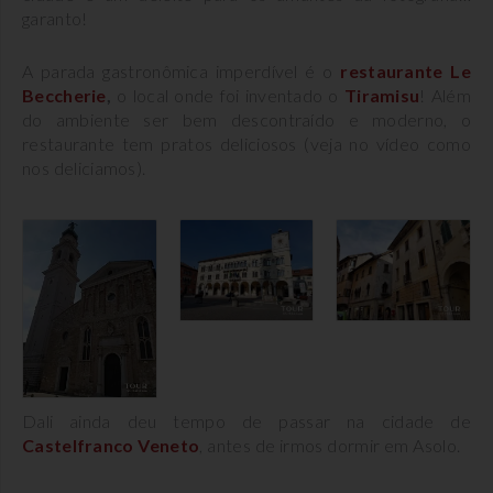
garanto!
A parada gastronômica imperdível é o
restaurante
Le
Beccherie
,
o local onde foi inventado o
Tiramisu
! Além
do ambiente ser bem descontraído e moderno, o
restaurante tem pratos deliciosos (veja no vídeo como
nos deliciamos).
Dali ainda deu tempo de passar na cidade de
Castelfranco Veneto
, antes de irmos dormir em Asolo.