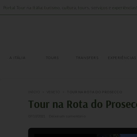
Portal Tour na Itália: turismo, cultura, tours, serviços e experiências
A ITÁLIA
TOURS
A ITÁLIA
TOURS
TRANSFERS
EXPERIÊNCIAS
INÍCIO
>
VENETO
>
TOUR NA ROTA DO PROSECCO
Tour na Rota do Prosec
Deixe um comentário
07/10/2021