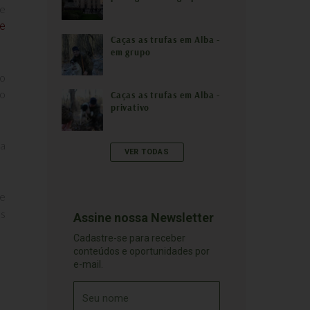
se
e
Caças as trufas em Alba -
em grupo
 o
to
Caças as trufas em Alba -
privativo
 a
VER TODAS
e
us
Assine nossa Newsletter
Cadastre-se para receber
conteúdos e oportunidades por
e-mail.