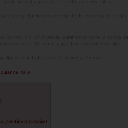
da pode aproveitar para passear pelas cidades vizinhas.
da, respire profundamente e desfrute das encostas mais belas
ões, levando em consideração parâmetros como a beleza da
des vizinhas e, finalmente, a qualidade da oferta hoteleira.
 mas digamos que todos estão no mesmo parâmetro.
quiar na Itália
.
)
a (Trentino Alto Adige)