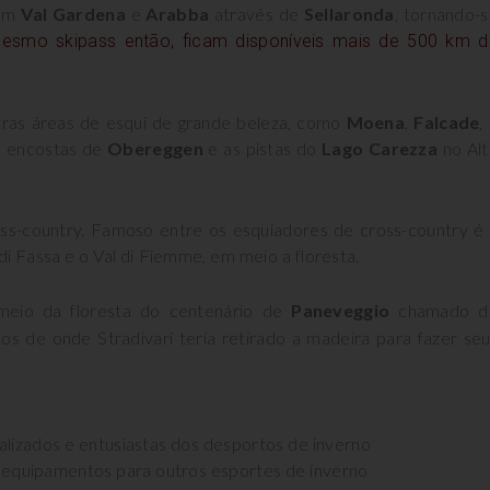
com
Val Gardena
e
Arabba
através de
Sellaronda
, tornando-
smo skipass então, ficam disponíveis mais de 500 km d
ras áreas de esqui de grande beleza, como
Moena
,
Falcade
,
as encostas de
Obereggen
e as pistas do
Lago Carezza
no Al
ss-country. Famoso entre os esquiadores de cross-country é
 di Fassa e o Val di Fiemme, em meio a floresta.
meio da floresta do centenário de
Paneveggio
chamado d
tos de onde Stradivari teria retirado a madeira para fazer se
alizados e entusiastas dos desportos de inverno
 equipamentos para outros esportes de inverno