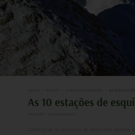
INÍCIO
>
VENETO
>
CORTINA D'AMPEZZO
>
AS 10 ESTAÇÕE
As 10 estações de esqui
35 Comentários
18/12/2017
Conheça as 10 estações de esqui mais bonitas da