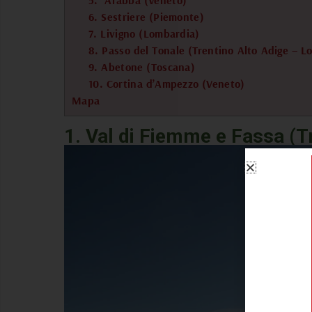
5. Arabba (Veneto)
6. Sestriere (Piemonte)
7. Livigno (Lombardia)
8. Passo del Tonale (Trentino Alto Adige – L
9. Abetone (Toscana)
10. Cortina d’Ampezzo (Veneto)
Mapa
1. Val di Fiemme e Fassa (T