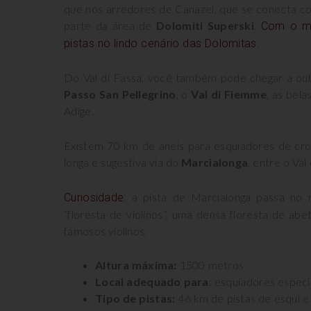
que nos arredores de Canazei, que se conecta 
parte da área de
Dolomiti Superski
.
Com o me
.
pistas no lindo cenário das Dolomitas
Do Val di Fassa, você também pode chegar a out
Passo San Pellegrino
, o
Val di Fiemme
, as bel
Adige.
Existem 70 km de anéis para esquiadores de cro
longa e sugestiva via do
Marcialonga
, entre o Val
a pista de Marcialonga passa no 
Curiosidade:
“floresta de violinos”, uma densa floresta de abe
famosos violinos.
Altura máxima:
1500 metros
Local adequado para
: esquiadores especi
Tipo de pistas:
46 km de pistas de esqui e