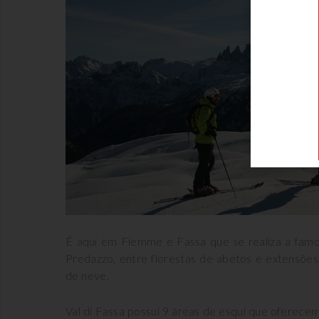
É aqui em Fiemme e Fassa que se realiza a famo
Predazzo, entre florestas de abetos e extensõe
de neve.
Val di Fassa possui 9 áreas de esqui que oferecem