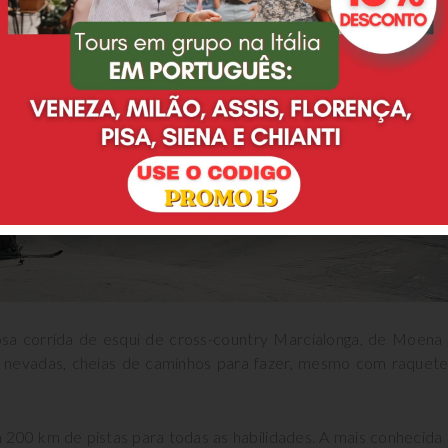
sa corrida de esqui de cross-country Marcialonga, de Moena
s nevadas, cheias de caminhos para fazer, mesmo com raquet
 200 km de pistas para todas as habilidades. A mais conhecida