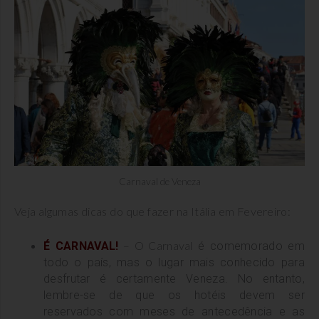
Carnaval de Veneza
Veja algumas dicas do que fazer na Itália em Fevereiro:
– O Carnaval
É CARNAVAL!
é comemorado em
todo o país, mas o lugar mais conhecido para
desfrutar é certamente Veneza.
No entanto,
lembre-se de que os hotéis devem ser
reservados com meses de antecedência e as