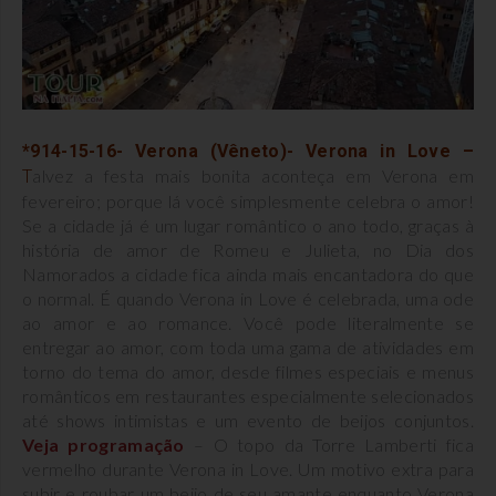
*914-15-16- Verona (Vêneto)- Verona in Love –
alvez a festa mais bonita aconteça em Verona em
T
fevereiro; porque lá você simplesmente celebra o amor!
Se a cidade já é um lugar romântico o ano todo, graças à
história de amor de Romeu e Julieta, no Dia dos
Namorados a cidade fica ainda mais encantadora do que
o normal. É quando Verona in Love é celebrada, uma ode
ao amor e ao romance. Você pode literalmente se
entregar ao amor, com toda uma gama de atividades em
torno do tema do amor, desde filmes especiais e menus
românticos em restaurantes especialmente selecionados
até shows intimistas e um evento de beijos conjuntos.
Veja programação
– O topo da Torre Lamberti fica
vermelho durante Verona in Love. Um motivo extra para
subir e roubar um beijo de seu amante enquanto Verona