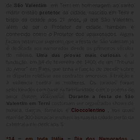
de
São
Valentim
em
Terni em homenagem ao santo
mártir cristão
protetor
da cidade, nascido em Terni e
bispo da cidade aos 21
anos
,
já que São Valentim,
além de ser o Protetor da cidade, também é
Alguns
conhecido como o Protetor dos apaixonados.
factos históricos sugerem que a festa de São Valentim já
é dedicada aos namorados desde os primeiros séculos
do milénio.
Uma das provas mais curiosas
é a
fundação, em 14 de fevereiro de 1400, de um “Tribunal
do Amor” em Paris, que tinha a função de decidir sobre
as disputas relativas aos contratos amorosos, à traição e
à violência contra as mulheres. Os jurados foram
selecionados com base na familiaridade com o poema de
amor
(fonte: Wikipedia).
Durante a festa de São
Valentim em Terni
costumam ser organizados shows de
música, danças, torneios e
,
nos quais
Cioccolentino
mais de 300 barracas enchem as ruas da cidade perto da
catedral a ele dedicada. S
–
*14 – em toda Itália – Dia dos Namorados