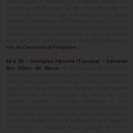
Itália. Segundo os habitantes de Putignano (Puglia), seu
carnaval é o mais antigo. Já em 1394, um desfile de
carnaval teria passado por aqui pelas ruas. A alegre
procissão carnavalesca de Putignano ainda é um dos
desfiles mais longos do mundo, com muitos homens e
mulheres mascarados e fantasiados e carros alegóricos
especiais. Você pode encontrar todos os detalhes no
site do Carnevale di Putignano.
16 e 23 – Castiglion Fibocchi (Toscana) – Carnaval
O Carnaval de Castiglion
dos Filhos de Bacco –
Fibocchi, também conhecida como
“Carnevale dei figli di
Bocco”
, em português “Carnaval dos Filhos de Bocco”,
realiza-se a poucos quilómetros de Arezzo e é um evento
milenar com a participação de mais de 200
figurantes vestidos com trajes fantásticos e com
preciosas máscaras de papel machê, assim como em
Veneza. Esta é uma cidade do secolo XII, quando o
Conte Guidi cedeu o feudo a familia dei Pazzi di Valdamo,
entre estes o Ottaviano Pazzi, chamado de Bocco