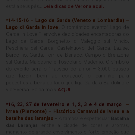
está a seus pés…
Leia dicas de Verona aqui.
*14-15-16 – Lago de Garda (Veneto e Lombardia) –
Lago di Garda in love.
O
romântico evento” Lago de
Garda In Love “, envolve dez cidades encantadoras do
Lago de Garda: Borghetto di Valeggio sul Mincio,
Peschiera del Garda, Castelnuovo del Garda, Lazise,
Bardolino, Garda, Torri del
Benaco, Campo di Brenzone
sul Garda, Malcesine e Toscolano Maderno.
O símbolo
do evento será o “Passeio do amor – 3.000 passos
que fazem bem ao coração”, o caminho para
pedestres à beira do lago que liga Garda a Bardolino e
AQUI
vice-versa. Saiba mais
.
*16, 23, 27 de fevereiro e 1, 2, 3 e 4 de março
–
Ivrea (Piemonte) – Histórico Carnaval de Ivrea e a
–
A famosa e espetacular
Batalha
batalha das laranjas
das Laranjas
enche a cidade de cores e aromas,
momento de grande envolvimento e forte emoção que