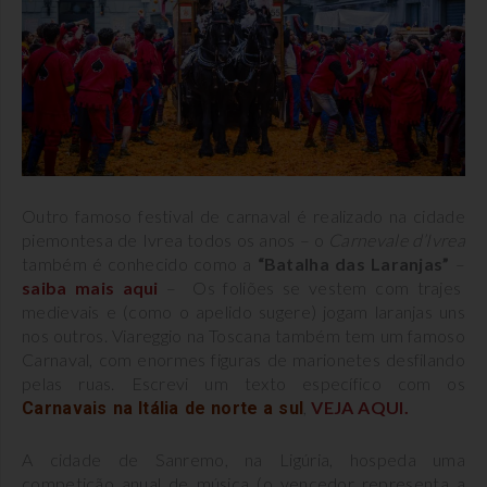
Outro famoso festival de carnaval é realizado na cidade
piemontesa de Ivrea todos os anos – o
Carnevale d’Ivrea
também é conhecido como a
“Batalha das Laranjas”
–
saiba mais aqui
– Os foliões se vestem com trajes
medievais e (como o apelido sugere) jogam laranjas uns
nos outros. Viareggio na Toscana também tem um famoso
Carnaval, com enormes figuras de marionetes desfilando
pelas ruas. Escrevi um texto específico com os
,
VEJA AQUI.
Carnavais na Itália de norte a sul
A cidade de Sanremo, na Ligúria, hospeda uma
competição anual de música (o vencedor representa a