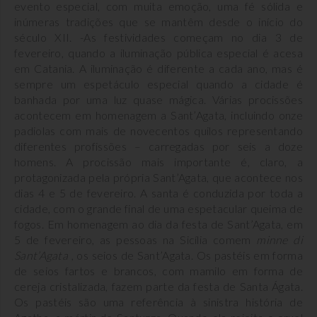
evento especial, com muita emoção, uma fé sólida e
inúmeras tradições que se mantêm desde o início do
século XII. -As festividades começam no dia 3 de
fevereiro, quando a iluminação pública especial é acesa
em Catania. A iluminação é diferente a cada ano, mas é
sempre um espetáculo especial quando a cidade é
banhada por uma luz quase mágica. Várias procissões
acontecem em homenagem a Sant’Agata, incluindo onze
padiolas com mais de novecentos quilos representando
diferentes profissões – carregadas por seis a doze
homens. A procissão mais importante é, claro, a
protagonizada pela própria Sant’Agata, que acontece nos
dias 4 e 5 de fevereiro. A santa é conduzida por toda a
cidade, com o grande final de uma espetacular queima de
fogos. Em homenagem ao dia da festa de Sant’Agata, em
5 de fevereiro, as pessoas na Sicília comem
minne di
Sant’Agata
, os seios de Sant’Agata. Os pastéis em forma
de seios fartos e brancos, com mamilo em forma de
cereja cristalizada, fazem parte da festa de Santa Ágata.
Os pastéis são uma referência à sinistra história de