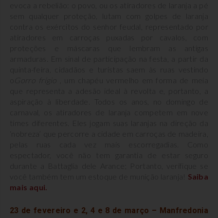
evoca a rebelião: o povo, ou os atiradores de laranja a pé
sem qualquer proteção, lutam com golpes de laranja
contra os exércitos do senhor feudal, representado por
atiradores em carroças puxadas por cavalos, com
proteções e máscaras que lembram as antigas
armaduras. Em sinal de participação na festa, a partir da
quinta-feira, cidadãos e turistas saem às ruas vestindo
o
Gorro frígio
, um chapéu vermelho em forma de meia
que representa a adesão ideal à revolta e, portanto, a
aspiração à liberdade. Todos os anos, no domingo de
carnaval, os atiradores de laranja competem em nove
times diferentes. Eles jogam suas laranjas na direção da
‘nobreza’ que percorre a cidade em carroças de madeira,
pelas ruas cada vez mais escorregadias. Como
espectador, você não tem garantia de estar seguro
durante a Battaglia dele Arance; Portanto, verifique se
você também tem um estoque de munição laranja!
Saiba
mais aqui.
23 de fevereiro e 2, 4 e 8 de março – Manfredonia