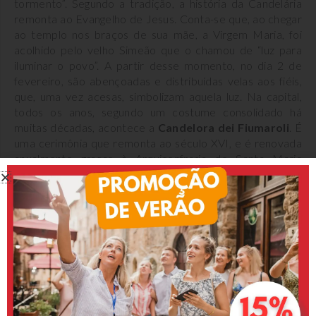
tormento”. Segundo a tradição, a história da Candelária
remonta ao Evangelho de Jesus. Conta-se que, ao chegar
ao templo nos braços de sua mãe, a Virgem Maria, foi
acolhido pelo velho Simeão que o chamou de “luz para
iluminar o povo”. A partir desse momento, no dia 2 de
fevereiro, são abençoadas e distribuídas velas aos fiéis,
que, uma vez acesas, simbolizam aquela luz. Na capital,
todos os anos, segundo um costume consolidado há
muitas décadas, acontece a
Candelora dei Fiumaroli
. É
uma cerimônia que remonta ao século XVI, e é renovada
anualmente graças à Arquiconfraria de Santa Maria
dell’Orto , a mais antiga associação mariana ainda ativa
em Roma. A celebração ocorre geralmente na igreja da
via Anicia, 10, e inclui a Santa Missa com o ápice da
bênção das velas e a distribuição das velas bentas aos
fiéis. O reitor da igreja entrega as velas bentas a
representantes das forças da ordem, da região, a
associações desportivas, federações e também a
empresas e a todos os que amam o rio Tibre. Os
confrades distribuirão velas votivas aos fiéis para que as
levem e guardem em casa, para acendê-las em caso de