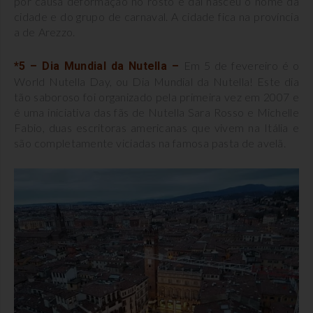
por causa deformação no rosto e dai nasceu o nome da
cidade e do grupo de carnaval. A cidade fica na província
a de Arezzo.
Em 5 de fevereiro é o
*5 – Dia Mundial da Nutella –
World Nutella Day, ou Dia Mundial da Nutella! Este dia
tão saboroso foi organizado pela primeira vez em 2007 e
é uma iniciativa das fãs de Nutella Sara Rosso e Michelle
Fabio, duas escritoras americanas que vivem na Itália e
são completamente viciadas na famosa pasta de avelã.