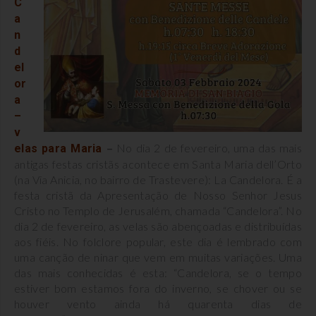
C
a
n
d
el
or
a
–
v
–
No dia 2 de fevereiro, uma das mais
elas para Maria
antigas festas cristãs acontece em Santa Maria dell’Orto
(na Via Anicia, no bairro de Trastevere): La Candelora. É a
festa cristã da Apresentação de Nosso Senhor Jesus
Cristo no Templo de Jerusalém, chamada “Candelora”. No
dia 2 de fevereiro, as velas são abençoadas e distribuídas
aos fiéis. No folclore popular, este dia é lembrado com
uma canção de ninar que vem em muitas variações. Uma
das mais conhecidas é esta: “Candelora, se o tempo
estiver bom estamos fora do inverno, se chover ou se
houver vento ainda há quarenta dias de