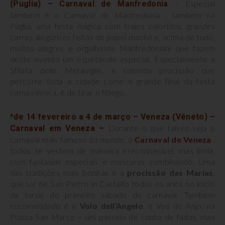
– Especial
(Puglia) – Carnaval de Manfredonia
também é o Carnaval de Manfredonia , também na
Puglia, uma festa mágica com trajes coloridos, grandes
carros alegóricos feitos de papel machê e, acima de tudo,
muitos alegres e orgulhosos Manfredoniani que fazem
deste evento um espetáculo especial. Especialmente a
Sfilata delle Meraviglie, a colorida procissão que
percorre toda a cidade como o grande final da festa
carnavalesca, é de tirar o fôlego.
*de 14 fevereiro a 4 de março – Veneza (Vêneto) –
Durante o que talvez seja o
Carnaval em Veneza –
carnaval mais famoso do mundo, o
Carnaval de Veneza
,
todos se vestem de maneira irreconhecível, mas linda,
com fantasias especiais e máscaras combinando. Uma
das tradições mais bonitas é a
procissão das Marias
,
que sai de San Pietro in Castello todos os anos no início
da tarde do primeiro sábado do carnaval. Também
recomendado é o
Volo dell’Angelo
, o Voo do Anjo, na
Piazza San Marco – um passeio de conto de fadas, mas