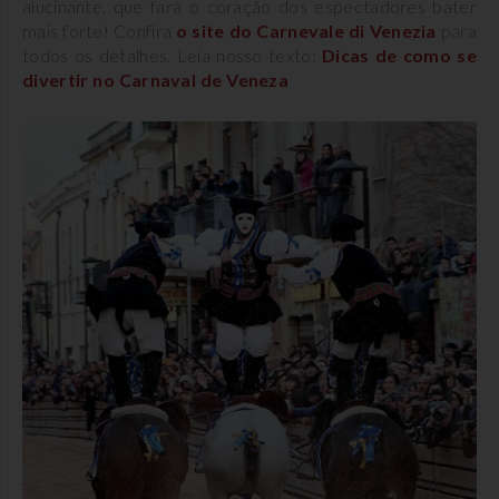
alucinante, que fará o coração dos espectadores bater
mais forte! Confira
o site do Carnevale di Venezia
para
todos os detalhes. Leia nosso texto:
Dicas de como se
divertir no Carnaval de Veneza