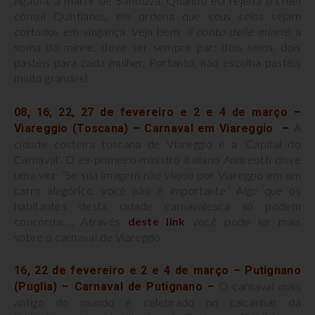
Agatha, a mártir de Santuzza. Quando ela rejeita o cruel
cônsul Quintianus, ele ordena que seus seios sejam
cortados em vingança. Veja bem:
il conto delle minne,
a
soma do minne, deve ser sempre par: dois seios, dois
pastéis para cada mulher. Portanto, não escolha pastéis
muito grandes!
08, 16, 22, 27 de fevereiro e 2 e 4 de março –
A
Viareggio (Toscana) – Carnaval em Viareggio –
cidade costeira toscana de Viareggio é a ‘Capital do
Carnaval’. O ex-primeiro-ministro italiano Andreotti disse
uma vez: ‘Se sua imagem não viajou por Viareggio em um
carro alegórico, você não é importante.’ Algo que os
habitantes desta cidade carnavalesca só podem
concordar… Através
deste link
você pode ler mais
sobre o carnaval de Viareggio.
16, 22 de fevereiro e 2 e 4 de março – Putignano
O carnaval mais
(Puglia) – Carnaval de Putignano –
antigo do mundo é celebrado no calcanhar da