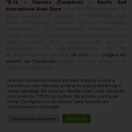
*8-16 – Nápoles (Campânia) –
Nautic Sud
De 10 a 18 de fevereiro de
International Boat Show
–
2024 acontece em Nápoles o International Boat
Show
International NauticSud (feira de exposições
internacionais)
O International NauticSud, em
sua 50ª edição , é apresentado na Mostra d’Oltremare
onde costumam ficar expostas mais de 400
embarcações em aproximadamente 30 mil
m². Recomendamos consultar
no site
ou na
página do
evento no Facebook
qualquer possível alteração de
datas ou programação.
Usamos cookies em nosso site para oferecer a você a
Anteprime
*14 a 21 – Florença (Toscana)
–
experiência mais relevante, lembrando suas preferências e
Toscane 2025
– Toscana –
Buy Wine –
Prévias da
visitas repetidas. Ao clicar em “Aceitar tudo”, você concorda
Toscana 2025
é a inauguração da semana de Prévias
com o uso de TODOS os cookies. No entanto, você pode
visitar "Configurações de cookies" para fornecer um
dos vinhos da Toscana: Chianti Classico Collection,
consentimento controlado.
Preview Vino Nobile di Montepulciano e Chianti Lovers
& Rosso Morellino. Durante as prévias da Toscana
Configurações de cookies
Aceitar tudo
2024, os Consórcios de Proteção apresentarão as
novas safras e orientarão jornalistas e operadores na