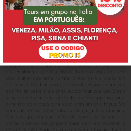
perigo ou doença.
*3 – toda Itália – San Biagio e o último panetone –
No dia 3 de fevereiro, os italianos comem seu último
panetone, que reservaram para o Natal. Esses últimos
restos de panetone no dia da festa de San Biagio, devem
proteger contra dores de garganta.
San Biagio era um
Ele
bispo armênio que foi preso por volta de 300 DC.
foi trancado em uma masmorra escura, mas não foi
completamente privado do mundo exterior. Ele
ocasionalmente recebia visitas. Um dos visitantes era
uma mulher que tinha corrido direto para a prisão em
desespero. Seu filho corria o risco de engasgar com uma
espinha de peixe e ela tinha ouvido falar que São Biagio
sabia o que fazer com isso. E, de fato, sem precisar virar
o menino de cabeça para baixo, com um leve toque, fez
com que o osso preso saltasse da garganta do menino.
Qualquer pessoa que sofra de dores de garganta e
outras doenças da garganta faria bem em receber a
bênção de São Biagio. Se você estiver na Toscana, faça-o