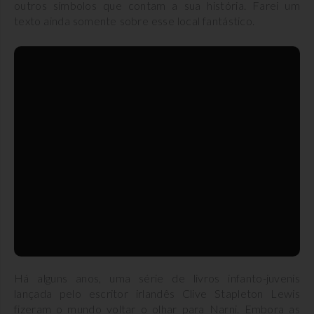
outros símbolos que contam a sua história. Farei um
texto ainda somente sobre esse local fantástico.
Há alguns anos, uma série de livros infanto-juvenis
lançada pelo escritor irlandês Clive Stapleton Lewis
fizeram o mundo voltar o olhar para Narni. Embora as