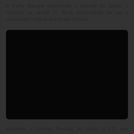
A Porta Romana representa a entrada da cidade e
remonta ao século III. Ainda interessante foi ver o
calçamento original da estrada romana.
Visitamos a Cisterna Romana, do século II d.C., que