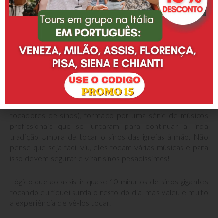
Fomos recebidos pelo Presidente da Associação dos
“Campanari” (sem tradução no português, seria
tocadores de sinos), formado por uma série de músicos
profissionais que se juntaram para continuar a linda
tradição Umbra de tocar o sinos das igrejas à mão. Não
pense que seja fácil viu, eles tocam várias músicas e para
isso devem segurar e virar sinos pesadíssimos!
Lógico que ao assistir quase 10 minutos de sinos gigantes
tocando eu fiquei surda o resto do dia, mas valeu e muito
a experiência de vê-los tocar.