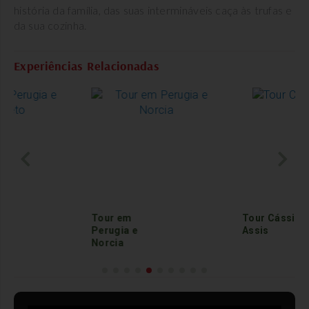
história da família, das suas intermináveis caça às trufas e
da sua cozinha.
Experiências Relacionadas
Tour em
Tour Cássia e
Perugia e
Assis
Norcia