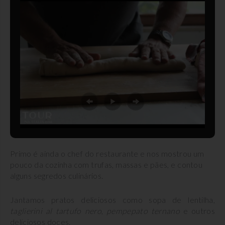
Primo é ainda o chef do restaurante e nos mostrou um
pouco da cozinha com trufas, massas e pães, e contou
alguns segredos culinários.
Jantamos pratos deliciosos como sopa de lentilha,
taglierini al tartufo nero
,
pempepato ternano
e outros
delíciosos doces.