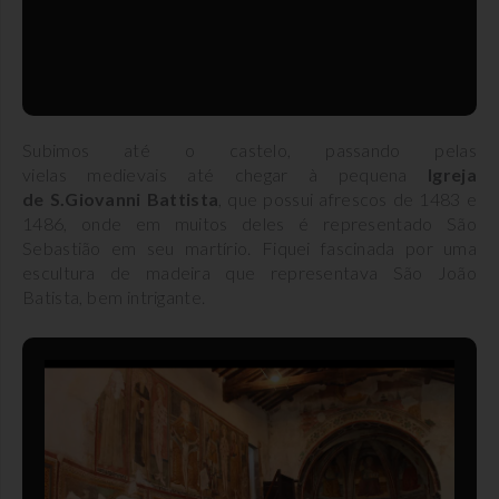
Subimos até o castelo, passando pelas
vielas medievais até chegar à pequena
Igreja
de S.Giovanni Battista
, que possui afrescos de 1483 e
1486, onde em muitos deles é representado São
Sebastião em seu martírio. Fiquei fascinada por uma
escultura de madeira que representava São João
Batista, bem intrigante.