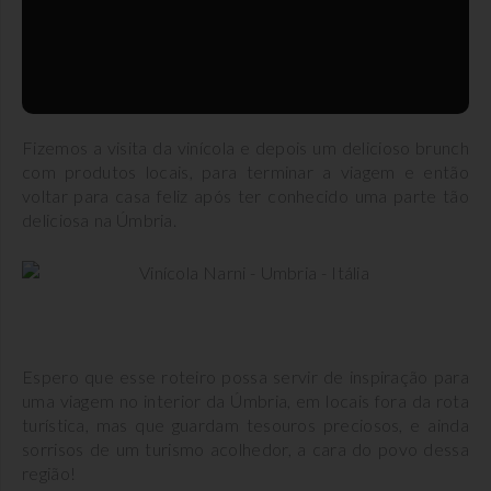
Fizemos a visita da vinícola e depois um delicioso brunch
com produtos locais, para terminar a viagem e então
voltar para casa feliz após ter conhecido uma parte tão
deliciosa na Úmbria.
Espero que esse roteiro possa servir de inspiração para
uma viagem no interior da Úmbria, em locais fora da rota
turística, mas que guardam tesouros preciosos, e ainda
sorrisos de um turismo acolhedor, a cara do povo dessa
região!