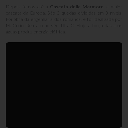
Depois fomos até a
Cascata delle Marmore
, a maior
cascata da Europa. São 3 quedas divididas em 3 níveis.
Foi obra da engenharia dos romanos, e foi idealizada por
M. Curio Dentato no séc. III a.C. Hoje a força das suas
águas produz energia elétrica.