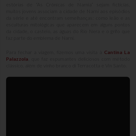
estórias de “As Crônicas de Narnia” sejam fictícias,
muitos jovens associam a cidade de Narni aos episódios
da série e até encontram semelhanças: como leão e as
esculturas mitológicas que aparecem em alguns pontos
da cidade, o castelo, as águas do Rio Nera e o grifo que
faz parte do emblema de Narni.
Para fechar a viagem, fizemos uma visita à
Cantina La
Palazzola
, que faz espumantes deliciosos com método
clássico, além de vinho branco di Terracotta e Vin Santo.