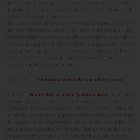
praças com fontes que constituem o ponto de encontro
da população. Algumas fontes que estão espalhadas pela
cidade são da época romana.
Nas imediações da Via Mazzini está o Complexo religioso
de San Domenico com sua área subterrânea, que
permite voltar no tempo quando os romanos construíram
tanques para guardar água potável e aquedutos. Nesse
local há uma igreja que foi escavada na pedra entre os
séculos 12 e 13 com belas pinturas como a Coroação de
Maria e San Michele Arcangelo.
Leia ainda —>
Úmbria Insólita: Narni subterrânea
Vistamos
Narni Sotteranea (subterrânia)
, com uma
história incrível – indico muito mesmo a visita – um
ambiente que antigamente era usado como Tribunal da
Inquisição, onde estão expostos instrumentos de tortura
da época e as masmorras onde eram mantidos os
prisioneiros acusados de heresia. Nas paredes das celas
os prisioneiros registraram testemunhos dramáticos e