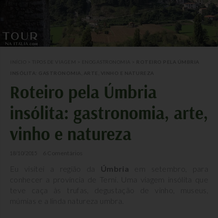
INÍCIO
>
TIPOS DE VIAGEM
>
ENOGASTRONOMIA
>
ROTEIRO PELA ÚMBRIA
INSÓLITA: GASTRONOMIA, ARTE, VINHO E NATUREZA
Roteiro pela Úmbria
insólita: gastronomia, arte,
vinho e natureza
6 Comentários
18/10/2015
Eu visitei a região da
Úmbria
em setembro, para
conhecer a província de Terni. Uma viagem insólita que
teve caça às trufas, degustação de vinho, museus,
múmias e a linda natureza umbra.