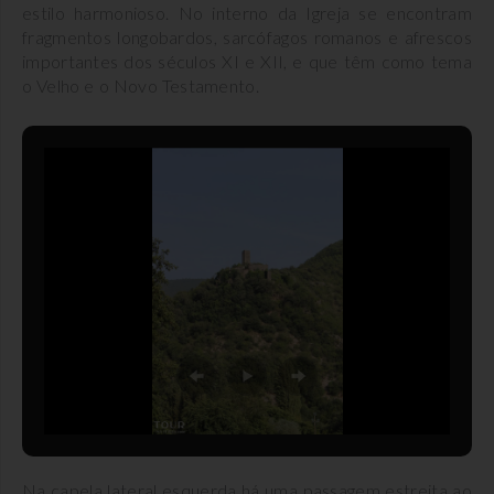
estilo harmonioso. No interno da Igreja se encontram
fragmentos longobardos, sarcófagos romanos e afrescos
importantes dos séculos XI e XII, e que têm como tema
o Velho e o Novo Testamento.
Na capela lateral esquerda há uma passagem estreita ao