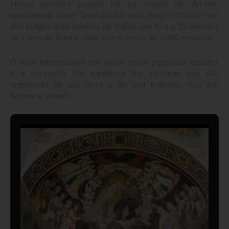
Nossa primeira parada foi na cidade de Arrone,
selecionada como “
uno dei piu belli borghi d’Italia
” (um
dos burgos mais bonitos da Itália), que fica a 25 minutos
de carro de Terni e onde vivem cerca de 3.000 pessoas.
O mais interessante em visitar essas pequenas cidades
é a recepção tão carinhosa das pessoas que são
orgulhosas da sua terra e do seu trabalho. Isso em
Arrone é visível!