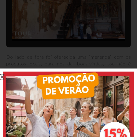
Do lado de fora foi oferecida uma “merenda” com os
produtos locais, para nos dar boas-vindas, isso não é
fantástico? Como eu sempre digo, a verdadeira Itália é
essa, acolhedora e orgulhosa da sua terra, e Arrone é um
maravilhoso exemplo.