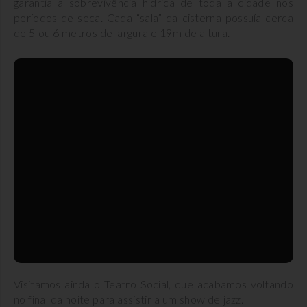
garantia a sobrevivência hídrica de toda a cidade nos
períodos de seca. Cada “sala” da cisterna possuía cerca
de 5 ou 6 metros de largura e 19m de altura.
Visitamos ainda o Teatro Social, que acabamos voltando
no final da noite para assistir a um show de jazz.