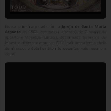
Nossa primeira parada foi na
Igreja de Santa Maria
Assunta
de 1504, que possui afrescos de Giovanni da
Spoleto e Vincenzo Tamagni, dos irmãos Torresani, do
Maestro di Arrone e outros. Difícil sair dessa igreja cheia
de afrescos e detalhes tão interessantes, vale mesmo a
visita!