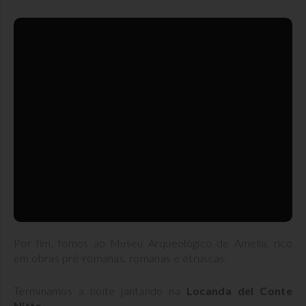
Por fim, fomos ao Museu Arqueológico de Amelia, rico
em obras pré-romanas, romanas e etruscas.
Terminamos a noite jantando na
Locanda del Conte
Nitto.