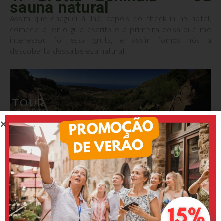
sauna natural
Assim que cheguei à ilha, depois do check-in no hotel,
comecei a ler o guia escrito e a primeira coisa que me
interessou foi essa gruta, e assim fomos nós a
descoberta dessa beleza natural.
A gruta está localizada no interior na localidade
‘
Benikulà
‘, aos pés da Montanha Grande e dali há uma
vista panorâmica da grande planície da ilha. No interior
da gruta há uma sauna natural que emana um vapor de
água de 38°C, e é utilizada pelos locais para ajudar a
curar dores reumáticas, ou simplesmente para eliminar
as toxinas e impurezas da pele.