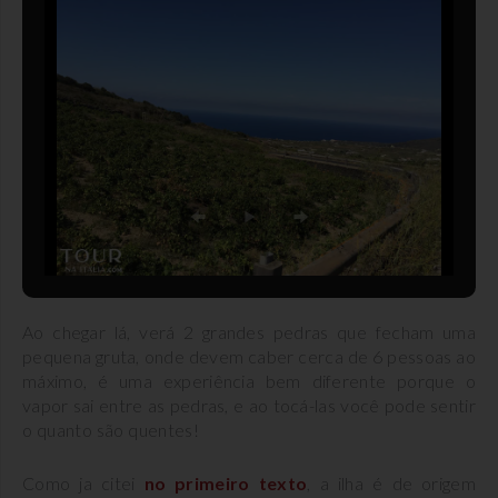
Ao chegar lá, verá 2 grandes pedras que fecham uma
pequena gruta, onde devem caber cerca de 6 pessoas ao
máximo, é uma experiência bem diferente porque o
vapor sai entre as pedras, e ao tocá-las você pode sentir
o quanto são quentes!
Como ja citei
no primeiro texto
, a ilha é de origem