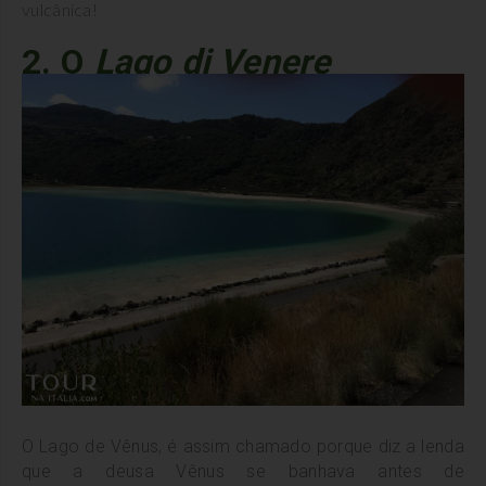
vulcânica!
2. O
Lago di Venere
O Lago de Vênus, é assim chamado porque diz a lenda
que a deusa Vênus se banhava antes de