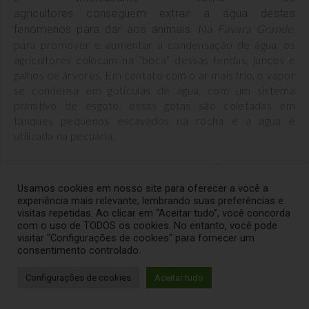
agricultores conseguem extrair a água destes
Na
Favara Grande
,
fenómenos para dar aos animais.
para promover e aumentar a condensação de água, os
agricultores colocam na “boca” dessas fendas, juncos e
galhos de árvores. Em contato com o ar mais frio, o vapor
se condensa em gotículas de água, com um sistema
primitivo de esgoto, essas gotas são coletadas em
tanques pequenos escavados na rocha e a agua é
utilizada na pecuária.
Há em vários pontos na ilha algumas
favare
que você
pode descobrir pois estão marcadas no mapa que
Usamos cookies em nosso site para oferecer a você a
entregam na chegada na cidade. Em muitos deles é
experiência mais relevante, lembrando suas preferências e
visitas repetidas. Ao clicar em “Aceitar tudo”, você concorda
possível chegar somente com trekking.
com o uso de TODOS os cookies. No entanto, você pode
visitar "Configurações de cookies" para fornecer um
6.
Laghetto delle Ondine
consentimento controlado.
Configurações de cookies
Aceitar tudo