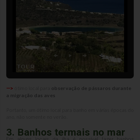
ótimo local para
observação de pássaros durante
—>
a migração das aves
Portanto, um ótimo local para banho em várias épocas do
ano, não somente no verão.
3. Banhos termais no mar
Em alguns locais da ilha é possível fazer banhos