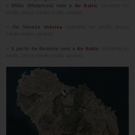
Air Baltic
e
Milão (Malpensa) com a
: somente no
verão, preço médio muito variável.
Volotea
– De Veneza
: somente no verão, preço
médio muito variável.
Air Baltic
– A partir de Bolonha com a
: somente no
verão, preço médio muito variável.