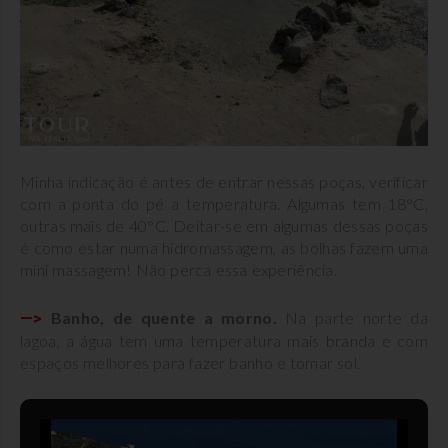
Minha indicação é antes de entrar nessas poças, verificar
com a ponta do pé a temperatura. Algumas tem 18°C,
outras mais de 40°C. Deitar-se em algumas dessas poças
é como estar numa hidromassagem, as bolhas fazem uma
mini massagem! Não perca essa experiência.
Banho, de quente a morno.
Na parte norte da
—>
lagoa, a água tem uma temperatura mais branda e com
espaços melhores para fazer banho e tomar sol.