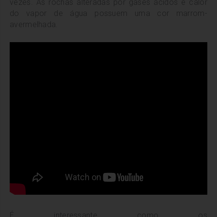
vezes. As rochas alteradas por gases ácidos e calor
do vapor de água possuem uma cor marrom-
avermelhada.
É interessante como os