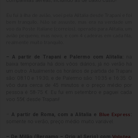
companhias aéreas, incluindo as de baixo custo!
Eu fui à ilha de avião, voei pela Alitalia desde Trapani e foi
bem tranquilo. Não se assuste, mas era na verdade um
voo da Poste Italiane (correios), operado para Alitalia, um
avião pequeno, mas novo, e com 4 cadeiras em cada fila,
realmente muito tranquilo.
– A partir de Trapani e Palermo com Alitalia:
n
a
baixa temporada há dois vôos diários
, já no verão há
um outro.
Atualmente os horários de partida de Trapani
são: 08:10 e 19:30, e de Palermo são: 10:35 e 16:35.
O
vôo dura cerca de 45 minutos e o preço médio por
pessoa é 58-75 €. Eu fui em setembro e paguei cada
voo 55€ desde Trapani!
Blue Express
–
A partir de Roma, com a Alitalia e
:
somente no verão, preço médio muito variável.
Volotea
– De Milão (Bergamo – Orio al Serio) com
,