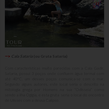
Cala Sataria
(ou Gruta Sataria)
—>
Com características muito parecidas com a Cala Gadir,
Sataria, possui 3 poços onde confluem água termal com
até 40°C, um desses poços comunica-se com o mar.
Segundo alguns autores, este local seria o descrito na
mitologia grega por Homero na sua “Odisseia” como
sendo a ilha Ogigia, e esta gruta seria o local do encontro
de Ulisses com a deusa Calipso.