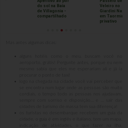
 por
Passeio de
Passeio de
ía
Veleiro no
Veleiro no
 -
Giardini Naxos
Giardini Naxo
do
em Taormina -
em Taormina 
privativo
compartilhad
Mas antes algumas dicas:
alguns hotéis como o meu, buscam você no
aeroporto, grátis! Pergunte antes, porque eu nem
mesmo sabia que eles me esperariam ali e já ia
procurar o ponto de taxi!
logo na chegada na cidade você vai perceber que
se encontra num lugar onde as pessoas são muito
cordiais, o tempo todo as pessoas nos ajudavam,
sempre com sorriso e disposição… e … sair das
cidades de turismo de massa tem sua diferença!
os turistas no desembarque recebem um guia da
cidade, o guia é em inglês e italiano, tem um mapa,
indicação de atividades, o que fazer na ilha,