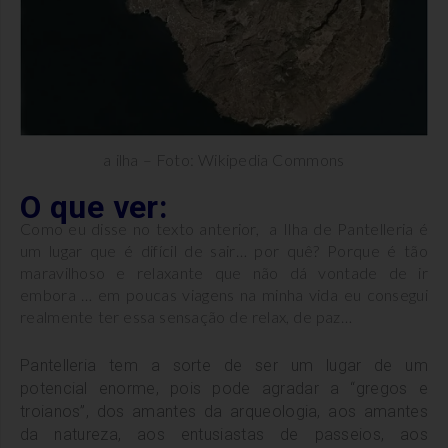
a ilha – Foto: Wikipedia Commons
O que ver:
Como eu disse no texto anterior, a Ilha de Pantelleria é
um lugar que é difícil de sair… por quê? Porque é tão
maravilhoso e relaxante que não dá vontade de ir
embora … em poucas viagens na minha vida eu consegui
realmente ter essa sensação de relax, de paz…
Pantelleria tem a sorte de ser um lugar de um
potencial enorme, pois pode agradar a “gregos e
troianos”, do
s amantes da arqueologia, aos amantes
da natureza, aos entusiastas de passeios, aos