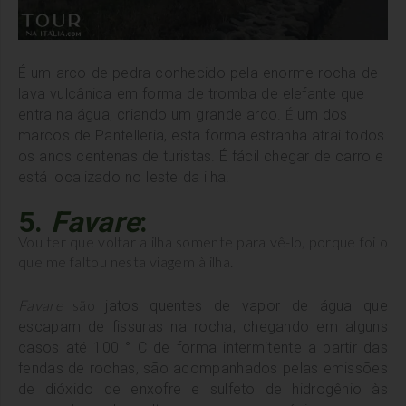
É um arco de pedra conhecido pela enorme rocha de
lava vulcânica em forma de tromba de elefante que
É
entra na água, criando um grande arco.
um dos
marcos de Pantelleria, esta forma estranha atrai todos
os anos centenas de turistas.
É fácil chegar de carro e
está localizado no leste da ilha.
5.
Favare
:
Vou ter que voltar a ilha somente para vê-lo, porque foi o
que me faltou nesta viagem à ilha.
Favare
são
jatos quentes de vapor de água que
escapam de fissuras na rocha, chegando em alguns
casos até 100 ° C de forma intermitente a partir das
fendas de rochas, são acompanhados pelas emissões
de dióxido de enxofre e sulfeto de hidrogênio às