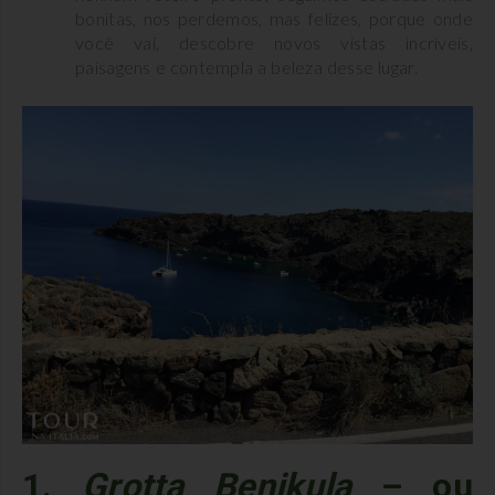
bonitas, nos perdemos, mas felizes, porque onde
você vai, descobre novos vistas incríveis,
paisagens e contempla a beleza desse lugar.
1.
Grotta Benikula
– ou