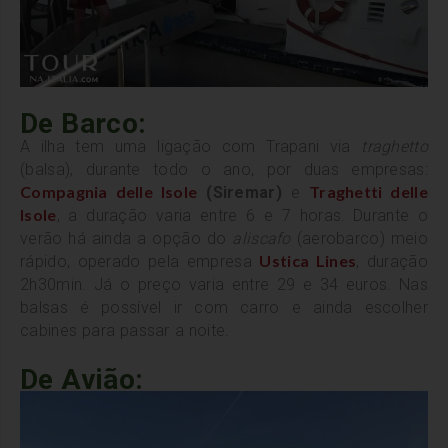
De Barco:
A ilha tem uma ligação com Trapani via
traghetto
(balsa), durante todo o ano, por duas empresas:
Compagnia delle Isole
Traghetti delle
(
Siremar)
e
Isole
, a duração varia entre 6 e 7 horas.
Durante o
verão há ainda a opção do
aliscafo
(aerobarco) meio
Ustica Lines
rápido, operado pela empresa
, duração
2h30min. Já o preço varia entre 29 e 34 euros. Nas
balsas é possível ir com carro e ainda escolher
cabines para passar a noite.
De Avião: