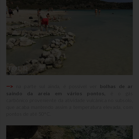
na parte sul ainda, é possível ver
bolhas de ar
—>
saindo da areia em vários pontos,
é o gás
carbônico proveniente da atividade vulcânica no subsolo,
que acaba mantendo assim a temperatura elevada, com
pontos de até 50°C.