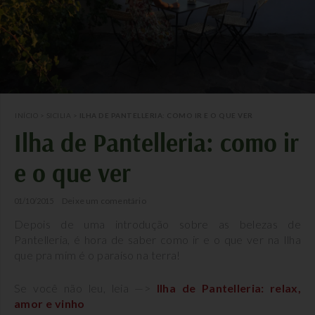
INÍCIO
>
SICILIA
>
ILHA DE PANTELLERIA: COMO IR E O QUE VER
Ilha de Pantelleria: como ir
e o que ver
Deixe um comentário
01/10/2015
Depois de uma introdução sobre as belezas de
Pantelleria, é hora de saber como ir e o que ver na Ilha
que pra mim é o paraíso na terra!
Se você não leu, leia —>
Ilha de Pantelleria: relax,
amor e vinho