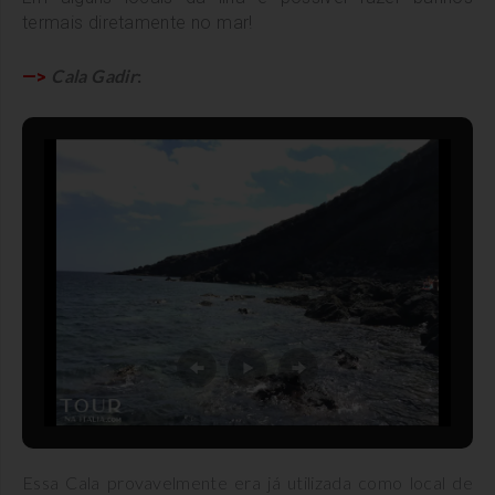
termais diretamente no mar!
Cala Gadir
:
—>
Essa Cala provavelmente era já utilizada como local de