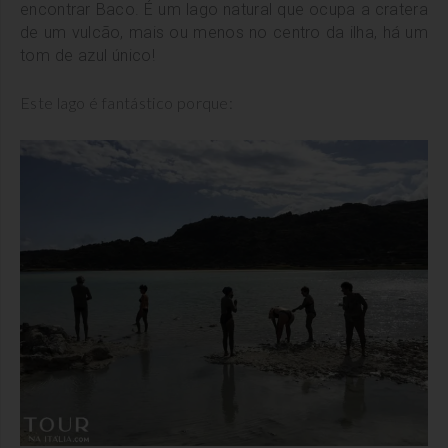
encontrar Baco. É um lago natural que ocupa a cratera
de um vulcão, mais ou menos no centro da ilha, há um
tom de azul único!
Este lago é fantástico porque: