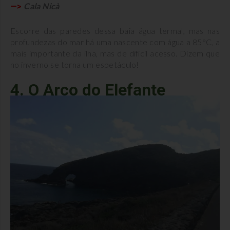
Cala Nicà
—>
Escorre das paredes dessa baia água termal, mas nas
profundezas do mar há uma nascente com água a 85°C, a
mais importante da ilha, mas de difícil acesso. Dizem que
no inverno se torna um espetáculo!
4. O Arco do Elefante