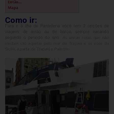
Então…
Mapa
Como ir:
Para ir à Ilha de Pantelleria você tem 2 opções de
viagem: de avião ou de barco, sempre variando
As únicas rotas que não
segundo o período do ano.
mudam são aquelas pelo mar de Trapani e os voos da
Sicília, a partir de Trapani e Palermo.