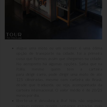
alugue uma moto ou um scooter, é uma ótima
opção de transporte na cidade, foi a primeira
coisa que fizemos assim que chegamos na cidade.
No aeroporto há algumas opções. Saiba que na
Itália, mesmo quem tem a carteira
para dirigir carro, pode dirigir uma moto de até
125 cilindradas, mesmo com carteira do Brasil,
desde que traduzida, ou seja, acompanhada da
carteira internacional. O valor médio é de 20/25
euros por dia.
liberte-se e descubra a ilha! Nós não seguimos
nenhum roteiro pronto, seguimos estradas mais