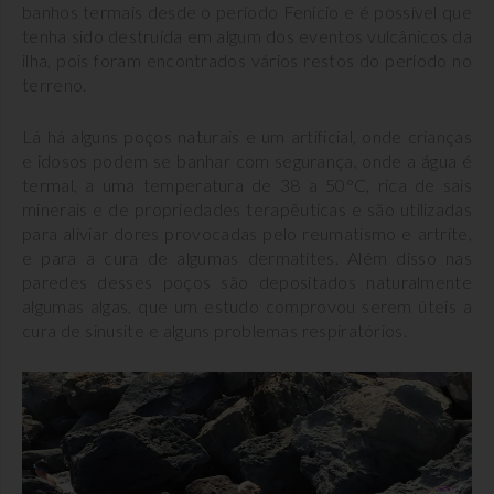
banhos termais desde o período Fenício e é possível que
tenha sido destruída em algum dos eventos vulcânicos da
ilha, pois foram encontrados vários restos do período no
terreno.
Lá há alguns poços naturais e um artificial, onde crianças
e idosos podem se banhar com segurança, onde a água é
termal, a uma temperatura de 38 a 50°C, rica de sais
minerais e de propriedades terapêuticas e são utilizadas
para aliviar dores provocadas pelo reumatismo e artrite,
e para a cura de algumas dermatites. Além disso nas
paredes desses poços são depositados naturalmente
algumas algas, que um estudo comprovou serem úteis a
cura de sinusite e alguns problemas respiratórios.