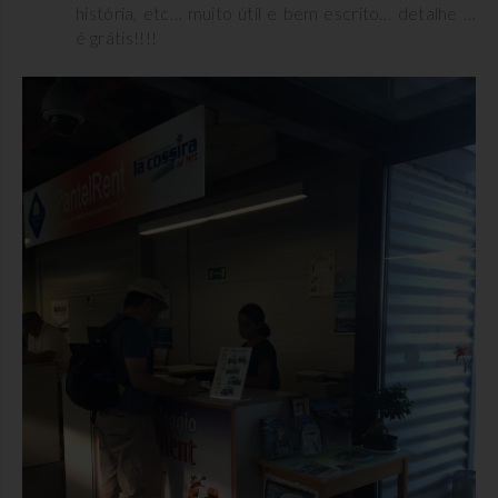
história, etc… muito útil e bem escrito… detalhe …
é grátis!!!!