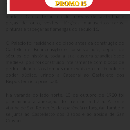
documentam o desenvolvimento de estilos artísticos
locais e técnicas, especialmente na escultura em
madeira. O rico tesouro inclui moedas de prata fina e
peças de ouro, vestes litúrgicas, manuscritos raros,
pinturas e tapeçarias flamengas do século 16.
O Palácio foi residência do bispo antes da construção do
Castello del Buonconsiglio e conserva hoje, depois de
séculos de história, toda a sua austera grandiosidade
medieval pois foi construído inteiramente com blocos de
pedra calcária. Nos tempos medievais era um símbolo do
poder público, unindo a Catedral ao Castelleto dos
Bispos (edifício principal).
Na varanda do lado norte, 10 de outubro de 1920 foi
proclamada a anexação do Trentino à Itália. A torre
vizinha de San Romedio, de aparência retangular, também
se junta ao Castelletto dos Bispos e ao abside de San
Giovanni.