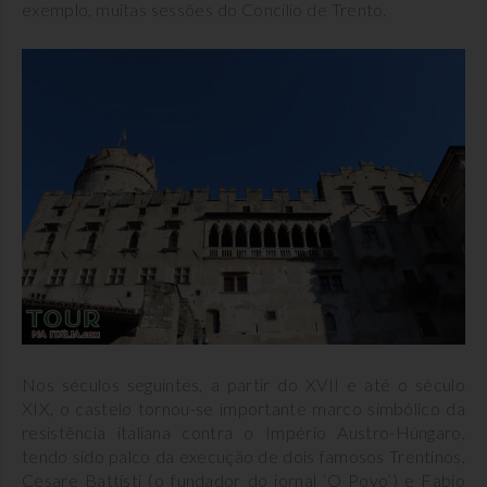
exemplo, muitas sessões do Concílio de Trento.
Nos séculos seguintes, a partir do XVII e até o século
XIX, o castelo tornou-se importante marco simbólico da
resistência italiana contra o Império Austro-Húngaro,
tendo sido palco da execução de dois famosos Trentinos,
Cesare Battisti (o fundador do jornal ‘O Povo’) e Fabio