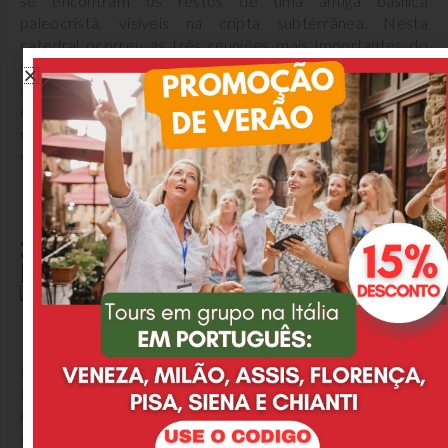
se encontram os restos de uma antiga basílica
paleocristã, visíveis na cripta subterrânea. Nesta
catedral ocorreu as três reuniões mais importantes do
Concílio de Trento, criado em 1545 para combater a
disseminação do protestantismo e estabelecer medidas
de apoio à Contra-Reforma Luterana. Na capela Alberti
contém um grande crucifixo, em frente da qual os
decretos do Contra-Reforma foram anunciados.
3. Torre Grande e Museu
Diocesano:
Piazza Duomo e no fundo o Museo Diocesano
No lado leste da Piazza del Duomo fica o Palazzo
Pretorio, com a imponente Torre Grande (torre do
relógio). No interior do palácio fica o Museu Diocesano,
cujas coleções, embora de natureza religiosa,