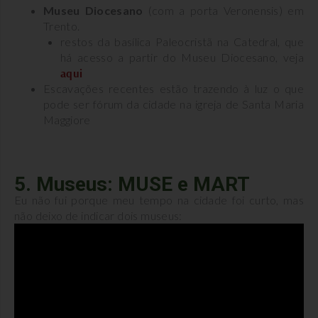
Museu Diocesano
(com a porta Veronensis) em
Trento.
restos da basílica Paleocristã na Catedral, que
há acesso a partir do Museu Diocesano, veja
aqui
Escavações recentes estão trazendo à luz o que
pode ser fórum da cidade na igreja de Santa Maria
Maggiore
5. Museus: MUSE e MART
Eu não fui porque meu tempo na cidade foi curto, mas
não deixo de indicar dois museus: