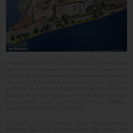
O edifício original é o
Castelvecchio
com ameias (as
aberturas no parapeito das muralhas), e foi várias vezes
alterado de acordo com o estilo arquitetônico e artístico
das épocas. Por exemplo, há um pátio e uma
loggia
em
estilo gótico veneziano. O Palazzo Magno é uma outra
grande estrutura do complexo, e foi construído em estilo
renascentista como a residência do Príncipe-
Bispo Bernardo Clesio no século XVI.
O castelo ficou conhecido pelos acontecimentos
históricos dos quais foi protagonista. Ele sediou, por