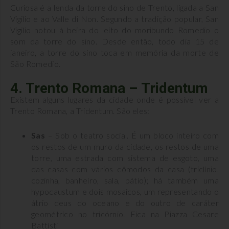
Curiosa é a lenda da torre do sino de Trento, ligada a San
Vigilio e ao Valle di Non. Segundo a tradição popular, San
Vigilio notou à beira do leito do moribundo Romedio o
som da torre do sino. Desde então, todo dia 15 de
janeiro, a torre do sino toca em memória da morte de
São Romedio.
4. Trento Romana – Tridentum
Existem alguns lugares da cidade onde é possível ver a
Trento Romana, a Tridentum. São eles:
Sas
– Sob o teatro social. É um bloco inteiro com
os restos de um muro da cidade, os restos de uma
torre, uma estrada com sistema de esgoto, uma
das casas com vários cômodos da casa (triclínio,
cozinha, banheiro, sala, pátio); há também uma
hypocaustum e dois mosaicos, um representando o
átrio deus do oceano e do outro de caráter
geométrico no tricórnio. Fica na Piazza Cesare
Battisti