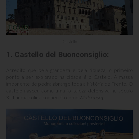
Castello
1. Castello del Buonconsiglio:
Acredito que pela grandeza e pela riqueza, o primeiro
ponto a ser explorado na cidade é o Castelo. A massa
imponente de pedra abrange toda a história de Trento. O
castelo nasceu como uma fortaleza defensiva no século
XIII numa colina conhecida como
Malconsey
.