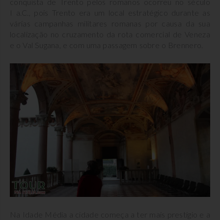
conquista de Trento pelos romanos ocorreu no século
I a.C., pois Trento era um local estratégico durante as
várias campanhas militares romanas por causa da sua
localização no cruzamento da rota comercial de Veneza
e o Val Sugana, e com uma passagem sobre o Brennero.
Na Idade Média a cidade começa a ter mais prestígio e a