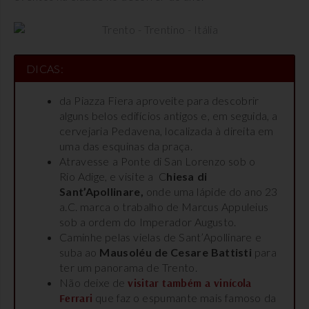
DICAS:
da Piazza Fiera aproveite para descobrir
alguns belos edifícios antigos e, em seguida, a
cervejaria Pedavena, localizada à direita em
uma das esquinas da praça.
Atravesse a Ponte di San Lorenzo sob o
Rio Adige, e visite a C
hiesa di
Sant’Apollinare,
onde uma lápide do ano 23
a.C. marca o trabalho de Marcus Appuleius
sob a ordem do Imperador Augusto.
Caminhe pelas vielas de Sant’Apollinare e
suba ao
M
ausoléu de Cesare Battisti
para
ter um panorama de Trento.
Não deixe de
visitar também a vinícola
Ferrari
que faz o espumante mais famoso da