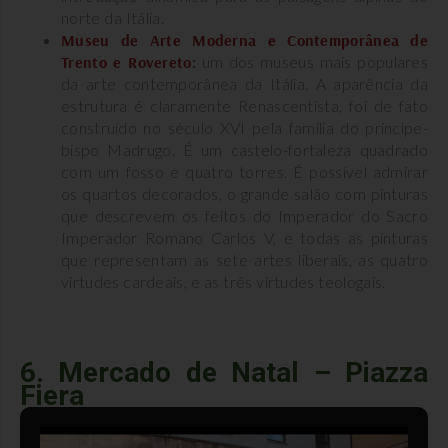
norte da Itália.
Museu de Arte Moderna e Contemporânea de
Trento e Rovereto
:
um dos museus mais populares
da arte contemporânea da Itália. A aparência da
estrutura é claramente Renascentista, foi de fato
construído no século XVI pela família do príncipe-
bispo Madrugo. É um castelo-fortaleza quadrado
com um fosso e quatro torres. É possível admirar
os quartos decorados, o grande salão com pinturas
que descrevem os feitos do Imperador do Sacro
Imperador Romano Carlos V, e todas as pinturas
que representam as sete artes liberais, as quatro
virtudes cardeais, e as três virtudes teologais.
6. Mercado de Natal – Piazza
Fiera