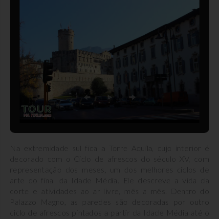
Na extremidade sul fica a Torre Aquila, cujo interior é
decorado com o Ciclo de afrescos do século XV, com
representação dos meses, um dos melhores ciclos de
arte do final da Idade Média. Ele descreve a vida da
corte e atividades ao ar livre, mês a mês. Dentro do
Palazzo Magno, as paredes são decoradas por outro
ciclo de afrescos pintados a partir da Idade Média até o