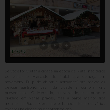
Se você for visitar a cidade na época de Natal, não deixe
de visitar o Mercado de Natal que começa em
novembro. Eu pude visitar e aproveitei pra provar as
delícias gastronômicas da cidade e comprar uns
presentinhos. O Mercado, na verdade, é enorme e
dividido em várias praças, mas a parte melhor fica
mesmo na Piazza Fiera que é também local de vários
eventos na cidade no decorrer do ano.