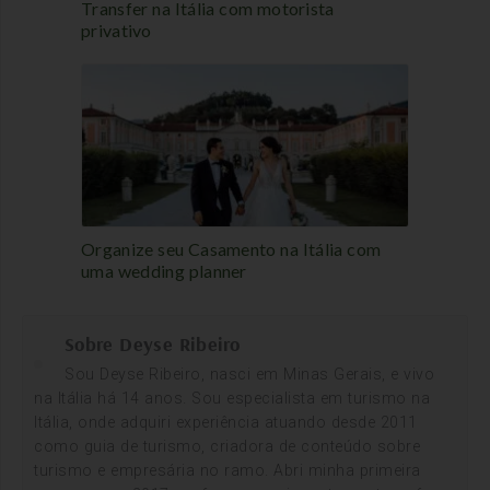
Transfer na Itália com motorista
Domingo 10:00-13:00 / 14:00 – 18:00
privativo
Ingresso 5 euros
site oficial
– Castello del Buonconsiglio –
Aberto diariamente, exceto segundas-feiras (exceto
feriados), das 9:30 às 17:00
De 5 de maio a 1 novembro): 10:00-18:00
Ingresso 10 euros
Organize seu Casamento na Itália com
uma wedding planner
Sobre Deyse Ribeiro
Sou Deyse Ribeiro, nasci em Minas Gerais, e vivo
na Itália há 14 anos. Sou especialista em turismo na
Itália, onde adquiri experiência atuando desde 2011
como guia de turismo, criadora de conteúdo sobre
turismo e empresária no ramo. Abri minha primeira