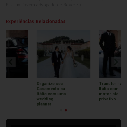
Filzi, um jovem advogado de Rovereto.
Experiências Relacionadas
u
Transfer na
Organize seu
na
Itália com
Casamento n
uma
motorista
Itália com um
privativo
wedding
planner