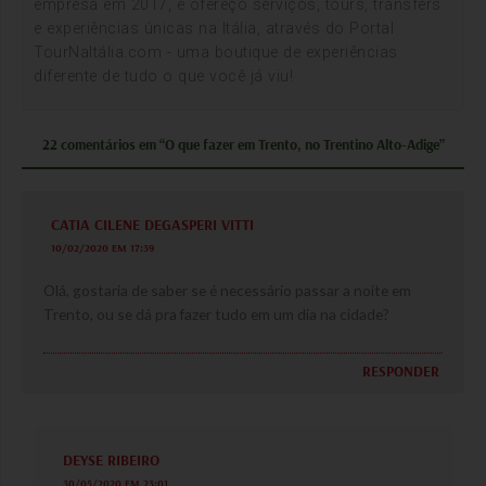
empresa em 2017, e ofereço serviços, tours, transfers
e experiências únicas na Itália, através do Portal
TourNaItália.com - uma boutique de experiências
diferente de tudo o que você já viu!
22 comentários em “O que fazer em Trento, no Trentino Alto-Adige”
CATIA CILENE DEGASPERI VITTI
10/02/2020 EM 17:39
Olá, gostaria de saber se é necessário passar a noite em
Trento, ou se dá pra fazer tudo em um dia na cidade?
RESPONDER
DEYSE RIBEIRO
30/05/2020 EM 23:01