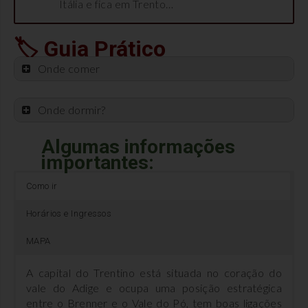
Itália e fica em Trento…
🏷 Guia Prático
Onde comer
Onde dormir?
Algumas informações
Hotel Miramonti
,
importantes:
Como ir
Horários e Ingressos
MAPA
A capital do Trentino está situada no coração do
canederli –
polenta com
nhoque
vale do Adige e ocupa uma posição estratégica
sopa com
carne de
gigante com
entre o Brenner e o Vale do Pó, tem boas ligações