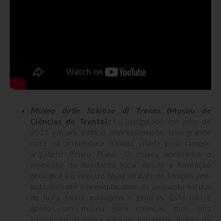
Museo delle Scienze di Trento
(Museu de
Ciências de Trento):
foi inaugurado em julho de
2013 em um edifício impressionante, uma grande
obra da arquitetura italiana criada pelo famoso
arquiteto Renzo Piano. O museu apresenta o
ambiente de montanha local, desde a formação
geológica e o registro fóssil através de tempos pré-
históricos até o presente, além do ambiente natural
de flora, fauna, paisagens e geleiras. Este não é
apenas um museu para crianças, mas uma
introdução dinâmica para as paisagens alpinas do