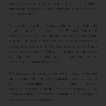
bolas de pão,
cervo
queijo e
com o resto do país e com as principais cidades
queijo e
verdura
europeias através de uma eficiente e prática rede
presunto
de transportes.
triturado
A cidade está bem conectada com o resto da
região, a província autônoma de Bolzano, Áustria e
com o Vêneto ao longo do vale do Adige e Valsugana
a leste. A linha ferroviária de alta velocidade a
conecta a Bolzano e Verona, enquanto os trens
regionais passa pelo Valsugana ligando-o a Bassano
del Grappa, uma linha que posteriormente se
ramifica em Pádua ou Veneza.
Da estação de Trento você pode chegar a Verona
em apenas 52 minutos, enquanto para chegar a
Munique, Alemanha, a viagem leva 4 horas e meia. A
estação também é muito conveniente para quem
chega à cidade: em apenas 5 minutos a pé chega-se
à praça central da cidade.