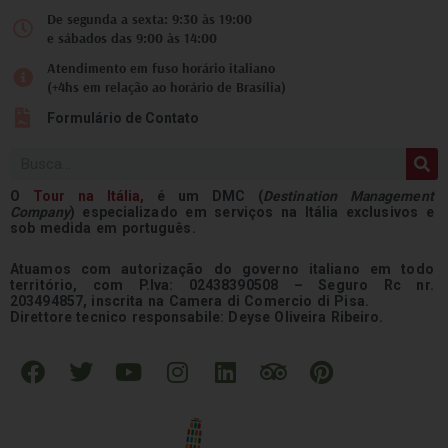
De segunda a sexta: 9:30 às 19:00
e sábados das 9:00 às 14:00
Atendimento em fuso horário italiano
(+4hs em relação ao horário de Brasília)
Formulário de Contato
Pesquisar
O
Tour na
Itália
,
é um DMC (
Destination Management
Company
) especializado em serviços na Itália exclusivos e
sob medida em português.
Atuamos com autorização do governo italiano em todo
território, com P.Iva: 02438390508 – Seguro Rc nr.
203494857, inscrita na Camera di Comercio di Pisa.
Direttore tecnico responsabile: Deyse Oliveira Ribeiro.
F
T
Y
I
L
T
P
a
w
o
n
i
r
i
c
i
u
s
n
i
n
e
t
t
t
k
p
t