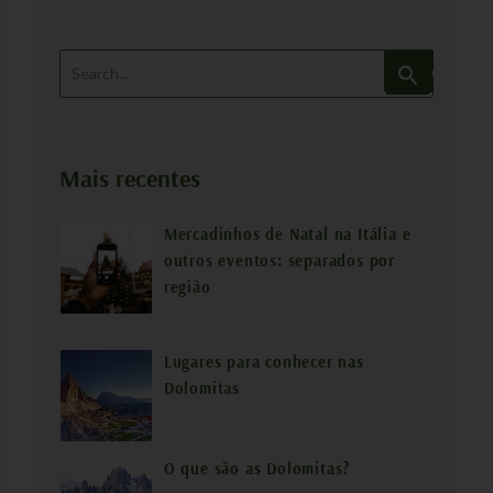
P
e
s
q
Mais recentes
u
i
Mercadinhos de Natal na Itália e
s
outros eventos: separados por
a
região
r
p
Lugares para conhecer nas
o
Dolomitas
r
:
O que são as Dolomitas?