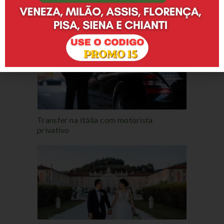
às 18h
Mercadinhos de Natal na Itália e outros
eventos: separados por região
Fechado na segunda-feira
Aberturas festivas e extraordinárias:
8 de dezembro de 2018 | 10: 00h – 13: 00h / 14:
00h – 18: 00h
26 de dezembro de 2018 | 10: 00h – 13: 00h / 14:
00h – 18: 00h
31 de dezembro de 2018 | 10: 00h – 13: 00h / 14:
00h – 18: 00h
1º de janeiro de 2019 | 15:00 – 20:00
6 de janeiro de 2019 | 10: 00h – 13: 00h / 14: 00h –
Transfer na Itália com motorista
privativo
18: 00h
Fechado nos dias 24 e 25 de dezembro de 2018
Site:
http://www.mart.trento.it