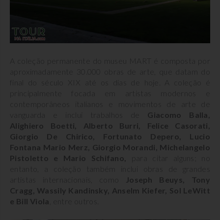
A coleção permanente do museu MART é composta por
aproximadamente 30.000 obras de arte, que datam do
final do século XIX até os dias de hoje. A coleção é
principalmente focada em artistas modernos e
contemporâneos italianos e movimentos de arte de
vanguarda e inclui trabalhos de
Giacomo Balla,
Alighiero Boetti, Alberto Burri, Felice Casorati,
Giorgio De Chirico, Fortunato Depero, Lucio
Fontana Mario Merz, Giorgio Morandi, Michelangelo
Pistoletto e Mario Schifano,
para citar alguns; no
entanto, a coleção também inclui obras de grandes
artistas internacionais, como
Joseph Beuys, Tony
Cragg, Wassily Kandinsky, Anselm Kiefer, Sol LeWitt
e Bill Viola
, entre outros.