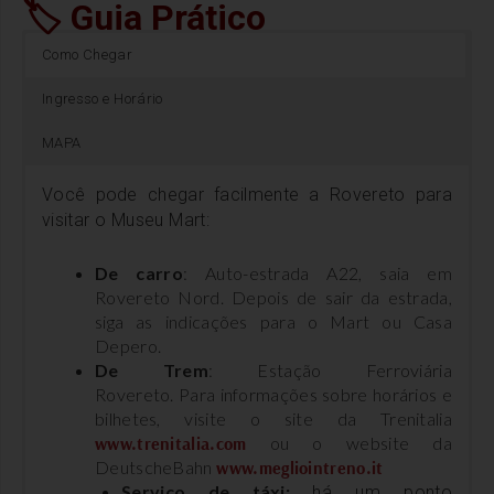
🏷 Guia Prático
Como Chegar
Ingresso e Horário
MAPA
Você pode chegar facilmente a Rovereto para
visitar o Museu Mart:
De carro
: Auto-estrada A22, saia em
Rovereto Nord. Depois de sair da estrada,
siga as indicações para o Mart ou Casa
Depero.
De Trem
: Estação Ferroviária
Rovereto. Para informações sobre horários e
bilhetes, visite o site da Trenitalia
www.trenitalia.com
ou o website da
DeutscheBahn
www.megliointreno.it
Serviço de táxi:
há um ponto