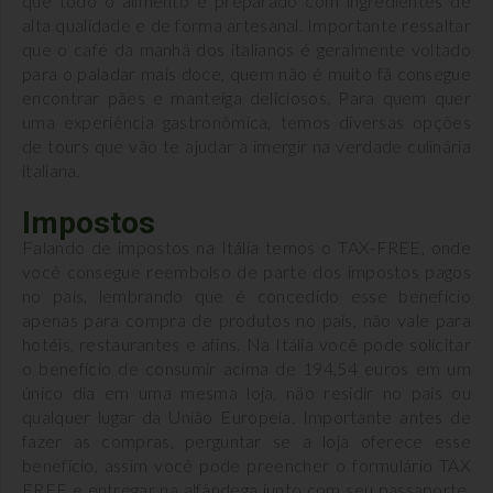
que todo o alimento é preparado com ingredientes de
alta qualidade e de forma artesanal. Importante ressaltar
que o café da manhã dos italianos é geralmente voltado
para o paladar mais doce, quem não é muito fã consegue
encontrar pães e manteiga deliciosos. Para quem quer
uma experiência gastronômica, temos diversas opções
de tours que vão te ajudar a imergir na verdade culinária
italiana.
Impostos
Falando de impostos na Itália temos o TAX-FREE, onde
você consegue reembolso de parte dos impostos pagos
no país, lembrando que é concedido esse benefício
apenas para compra de produtos no país, não vale para
hotéis, restaurantes e afins. Na Itália você pode solicitar
o benefício de consumir acima de 194,54 euros em um
único dia em uma mesma loja, não residir no país ou
qualquer lugar da União Europeia. Importante antes de
fazer as compras, perguntar se a loja oferece esse
benefício, assim você pode preencher o formulário TAX
FREE e entregar na alfândega junto com seu passaporte,