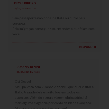
DEYSE RIBEIRO
28/01/2024 EM 17:41
Sem passaporte nao pode ir a Italia ou outro pais
europeu.
Pela imigraçao consegue sim, entender o que falam com
voce.
RESPONDER
ROSANA BENINE
08/03/2025 EM 14:23
Olá Deyse!
Meu pai está com 90 anos e decidiu que quer visitar a
Itália. A saúde dele é muito boa em todos os
aspectos. Além do seguro viagem obrigatório, há
mais alguma exigência por conta da idade avançada?
Muito grata e que você esteja bem!