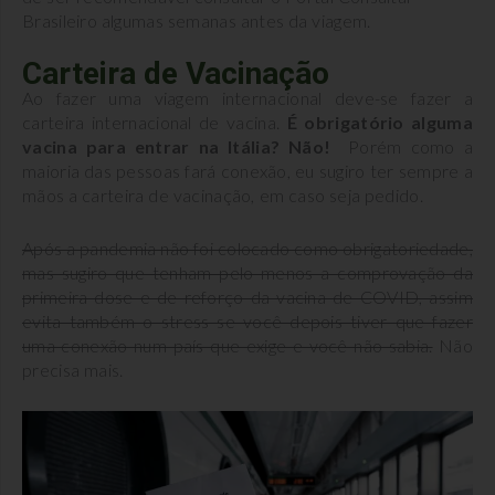
Brasileiro algumas semanas antes da viagem.
Carteira de Vacinação
Ao fazer uma viagem internacional deve-se fazer a
carteira internacional de vacina.
É obrigatório alguma
vacina para entrar na Itália? Não!
Porém como a
maioria das pessoas fará conexão, eu sugiro ter sempre a
mãos a carteira de vacinação, em caso seja pedido.
Após a pandemia não foi colocado como obrigatoriedade,
mas sugiro que tenham pelo menos a comprovação da
primeira dose e de reforço da vacina de COVID, assim
evita também o stress se você depois tiver que fazer
uma conexão num país que exige e você não sabia.
Não
precisa mais.