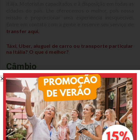
Itália. Motoristas capacitados e à disposição em todas as
cidades do país. Lhe oferecemos o melhor, pois nossa
missão é proporcionar uma experiência inesquecível.
Entre em contato com a gente e reserve seu serviço de
transfer aqui.
Táxi, Uber, aluguel de carro ou transporte particular
na Itália? O que é melhor?
Câmbio
Como grande parte da Europa, na Itália usamos o euro
como moeda, no entanto é de grande importância
pesquisar e fazer o câmbio do real para euro ainda no
brasil. Caso seja necessário na Itália também é possível
fazer essa troca, possui várias casas de troca indicadas
por telas espalhadas pelos centros turísticos. Em
aeroportos e estações de trem também é possível
realizar o câmbio, mas as taxas desses lugares são
geralmente muito mais altas.