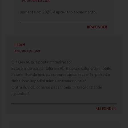
07/08/2024 EM 08:35
somente em 2025, é aprevisao ao momento.
RESPONDER
LILIAN
18/01/2024 EM 15:20
Olá Deyse, que poste maravilhoso!
Estarei indo para a Itália em Abril, para o salone del mobile.
Estarei tirando meu passaporte ainda esse mês, pois não
tinha, isso impedirá minha entrada no país?
Outra dúvida, consigo passar pela imigração falando
espanhol?
RESPONDER