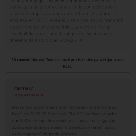
Itália, onde adquiri experiência atuando desde 2011
como guia de turismo, criadora de conteúdo sobre
turismo e empresária no ramo. Abri minha primeira
empresa em 2017, e ofereço serviços, tours, transfers
e experiências únicas na Itália, através do Portal
TourNaItália.com - uma boutique de experiências
diferente de tudo o que você já viu!
30 comentários em “Tudo que você precisa saber para viajar para a
Itália”
CRISTIANE
28/01/2025 EM 20:39
Deyse, boa tarde! Chegarei em 23 de abril e retornarei ao
Brasil em 03.05.25. Preciso do Etias? E, por favor, vc acha
que 1:30 da tempo de desembarcar, passar na imigração
após pegar as malas e pegar o trem (para Firenze), que ja
esta comprado? obrigada. Abraços