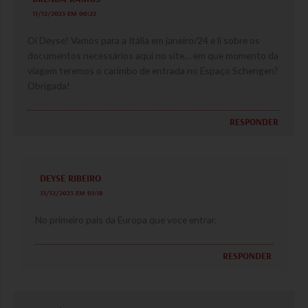
11/12/2023 EM 00:22
Oi Deyse! Vamos para a Itália em janeiro/24 e li sobre os
documentos necessários aqui no site… em que momento da
viagem teremos o carimbo de entrada no Espaço Schengen?
Obrigada!
RESPONDER
DEYSE RIBEIRO
31/12/2023 EM 01:18
No primeiro pais da Europa que voce entrar.
RESPONDER