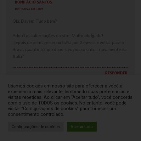
BONIFÁCIO SANTOS
14/11/2023 EM 15:19
Olá, Dayse! Tudo bem?
Adorei as informações do site! Muito obrigado!
Depois de permanecer na Itália por 3 meses e voltar para o
Brasil, quanto tempo depois eu posso entrar novamente na
Itália?
RESPONDER
Usamos cookies em nosso site para oferecer a você a
experiência mais relevante, lembrando suas preferências e
visitas repetidas. Ao clicar em “Aceitar tudo”, você concorda
DEYSE RIBEIRO
com o uso de TODOS os cookies. No entanto, você pode
20/11/2023 EM 20:03
visitar "Configurações de cookies" para fornecer um
consentimento controlado.
Somente é possível entrar novamente na Itália (ou em
qualquer país que faça parte do espaço Schengen) e
Configurações de cookies
Aceitar tudo
permanecer por mais 3 meses como turista, de forma
regular, após transcorridos 6 (seis) meses da data do