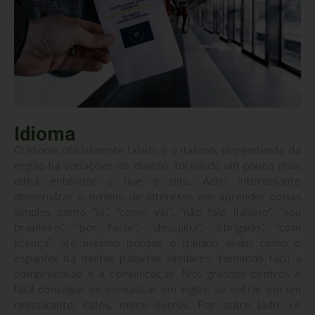
Idioma
O idioma oficialmente falado é o italiano, dependendo da
região há variações de dialeto, tornando um pouco mais
difícil entender o que é dito. Acho interessante
demonstrar o mínimo de interesse em aprender coisas
simples como “oi”, “como vai”, “não falo italiano”, “sou
brasileiro”, “por favor”, “desculpa”, “obrigado”, “com
licença”, até mesmo porque o italiano assim como o
espanhol há muitas palavras similares, tornando fácil a
compreensão e a comunicação. Nos grandes centros é
fácil conseguir se comunicar em inglês, ao entrar em um
restaurante, cafés, entre outros. Por outro lado, se