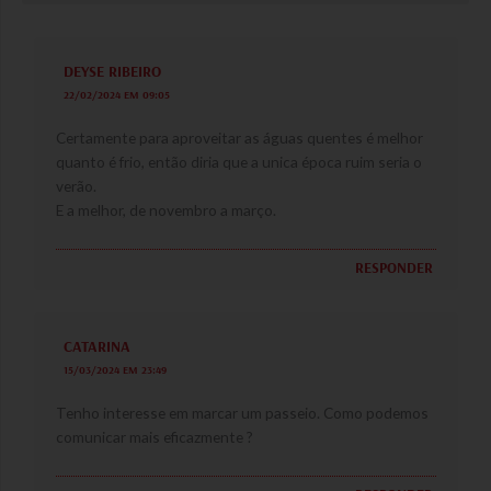
DEYSE RIBEIRO
22/02/2024 EM 09:05
Certamente para aproveitar as águas quentes é melhor
quanto é frio, então diria que a unica época ruim seria o
verão.
E a melhor, de novembro a março.
RESPONDER
CATARINA
15/03/2024 EM 23:49
Tenho interesse em marcar um passeio. Como podemos
comunicar mais eficazmente ?