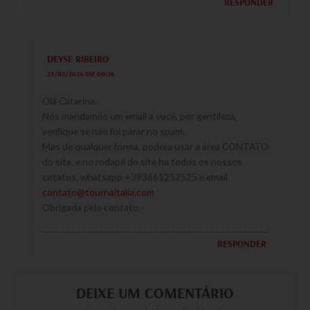
RESPONDER
DEYSE RIBEIRO
25/03/2024 EM 00:36
Olá Catarina.
Nós mandamos um email a você, por gentileza,
verifique se nao foi parar no spam.
Mas de qualquer forma, podera usar a área CONTATO
do site, e no rodapé do site ha todos os nossos
cotatos, whatsapp +393661252525 e email
contato@tournaitalia.com
Obrigada pelo contato.
RESPONDER
DEIXE UM COMENTÁRIO