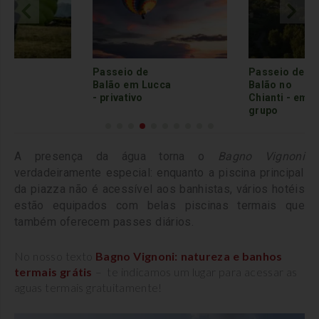
Passeio de
Tour em
cca
Balão no
Ferrara
Chianti - em
Clássico
grupo
A presença da água torna o
Bagno Vignoni
verdadeiramente especial: enquanto a piscina principal
da piazza não é acessível aos banhistas, vários hotéis
estão equipados com belas piscinas termais que
também oferecem passes diários.
No nosso texto
Bagno Vignoni: natureza e banhos
termais grátis
– te indicamos um lugar para acessar as
aguas termais gratuitamente!