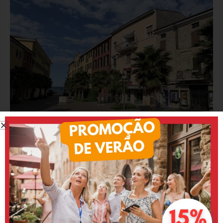
6. Sirmione
Sirmione não é famosa apenas por seus banhos
termais, mas acima de tudo pela beleza da vila
medieval adjacente. A cidade fica localizada no Lago
de Garda e suas nascentes subterrâneas alimentam os