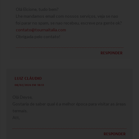
Olá Elcione, tudo bem?
Lhe mandamos email com nossos serviços, veja se nao
foi parar no spam, se nao recebeu, escreve pra gente ok?
contato@tournaitalia.com
Obrigada pelo contato!
RESPONDER
LUIZ CLÁUDIO
08/02/2024 EM 18:35
Olá Deyse,
Gostaria de saber qual é a melhor época para visitar as áreas
termais.
Att,
RESPONDER