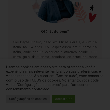
Olá, tudo bem?
Sou Deyse Ribeiro, nasci em Minas Gerais, e vivo na
Itália há 14 anos. Sou especialista em turismo na
Itália, onde adquiri experiência atuando desde 2011
como guia de turismo, criadora de conteúdo sobre
turismo e empresária no ramo. Abri minha primeira
Usamos cookies em nosso site para oferecer a você a
empresa em 2017, e ofereço serviços, tours, transfers e
experiência mais relevante, lembrando suas preferências e
experiências únicas na Itália, através do Portal
visitas repetidas. Ao clicar em “Aceitar tudo”, você concorda
TourNaItália.com - uma boutique de experiências
com o uso de TODOS os cookies. No entanto, você pode
diferente de tudo o que você já viu!
visitar "Configurações de cookies" para fornecer um
Saiba mais sobre a Deyse Ribeiro
consentimento controlado.
Configurações de cookies
Aceitar tudo