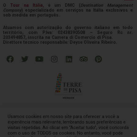
O
Tour na
Itália
,
é um DMC (
Destination Management
Company
) especializado em serviços na Itália exclusivos e
sob medida em português.
Atuamos com autorização do governo italiano em todo
território, com P.Iva: 02438390508 – Seguro Rc nr.
203494857, inscrita na Camera di Comercio di Pisa.
Direttore tecnico responsabile: Deyse Oliveira Ribeiro.
F
T
Y
I
L
T
P
a
w
o
n
i
r
i
c
i
u
s
n
i
n
e
t
t
t
k
p
t
b
t
u
a
e
a
e
o
e
b
g
d
d
r
o
r
e
r
i
v
e
k
a
n
i
s
Usamos cookies em nosso site para oferecer a você a
m
s
t
experiência mais relevante, lembrando suas preferências e
o
visitas repetidas. Ao clicar em “Aceitar tudo”, você concorda
© 2021 – Tour na Italia Todos os direitos reservados
.
com o uso de TODOS os cookies. No entanto, você pode
r