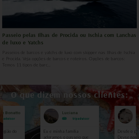
Passeio pelas Ilhas de Procida ou Ischia com Lanchas
de luxo e Yatchs
Passeios de barcos e yatchs de luxo com skipper nas Ilhas de Ischia
e Procida. Veja opções de barcos e roteiros. Opções de barcos:
Temos 11 tipos de barc...
O que dizem nossos clientes:
le Bonatto
Luciana
B
ripadvisor
tripadvisor
região do
Eu e minha família
Desde o pri
m
adoramos o passeio que
Deyse nos 