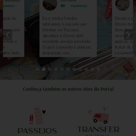
le Bonatto
Luciana
B
ripadvisor
tripadvisor
região do
Eu e minha família
Desde o pri
m
adoramos o passeio que
Deyse nos 
izemos com
fizemos na Toscana,
bem, tirand
 que é
agradeço à Deyse pelo
nossas duv
ivertido e
excelente serviço prestado.
poucas, ai
gem
O guia Leonardo é pontual,
tratar de u
 sobre tudo
preparado, nos
casamento.
 pena ter
proporcionou muitas
evento, nao
asseio?
alegrias, só temos que
diferente. 
va em locais
agradecer. A vinícola com
escolhemos
ozinho você
almoço foi maravilhosa.
Deyse e Val
ão teria
Tratamento VIP. Vale a pena
realizaram 
degas
contratar!
meu sonho 
Conheça também os outros sites do Portal
s
esposa em
vinhos. O
Florenca. Lo
queijos
enfeites de
 em uma
brinde, foto
ma delícia!
celebrante..
de balão e
Toscana