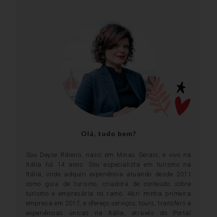
a
i
w
o
n
i
r
c
n
i
u
s
n
i
e
t
t
t
t
k
p
b
e
t
u
a
e
a
o
r
e
b
g
d
d
o
e
r
e
r
i
v
k
s
a
n
i
t
m
s
o
r
Olá, tudo bem?
Sou Deyse Ribeiro, nasci em Minas Gerais, e vivo na
Itália há 14 anos. Sou especialista em turismo na
Itália, onde adquiri experiência atuando desde 2011
como guia de turismo, criadora de conteúdo sobre
turismo e empresária no ramo. Abri minha primeira
empresa em 2017, e ofereço serviços, tours, transfers e
experiências únicas na Itália, através do Portal