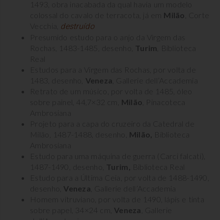
1493, obra inacabada da qual havia um modelo
colossal do cavalo de terracota, já em
Milão
, Corte
Vecchia,
destruído
Presumido estudo para o anjo da Virgem das
Rochas, 1483-1485, desenho,
Turim
, Biblioteca
Real
Estudos para a Virgem das Rochas, por volta de
1483, desenho,
Veneza
, Gallerie dell’Accademia
Retrato de um músico, por volta de 1485, óleo
sobre painel, 44,7×32 cm,
Milão
, Pinacoteca
Ambrosiana
Projeto para a capa do cruzeiro da Catedral de
Milão, 1487-1488, desenho,
Milão,
Biblioteca
Ambrosiana
Estudo para uma máquina de guerra (Carci falcati),
1487-1490, desenho,
Turim,
Biblioteca Real
Estudo para a Última Ceia, por volta de 1488-1490,
desenho,
Veneza
, Gallerie dell’Accademia
Homem vitruviano, por volta de 1490, lápis e tinta
sobre papel, 34×24 cm,
Veneza
, Gallerie