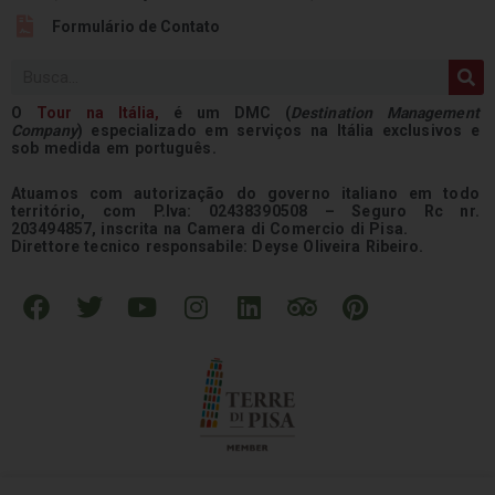
Formulário de Contato
Pesquisar
O
Tour na
Itália
,
é um DMC (
Destination Management
Company
) especializado em serviços na Itália exclusivos e
sob medida em português.
Atuamos com autorização do governo italiano em todo
território, com P.Iva: 02438390508 – Seguro Rc nr.
203494857, inscrita na Camera di Comercio di Pisa.
Direttore tecnico responsabile: Deyse Oliveira Ribeiro.
F
T
Y
I
L
T
P
a
w
o
n
i
r
i
c
i
u
s
n
i
n
e
t
t
t
k
p
t
b
t
u
a
e
a
e
o
e
b
g
d
d
r
o
r
e
r
i
v
e