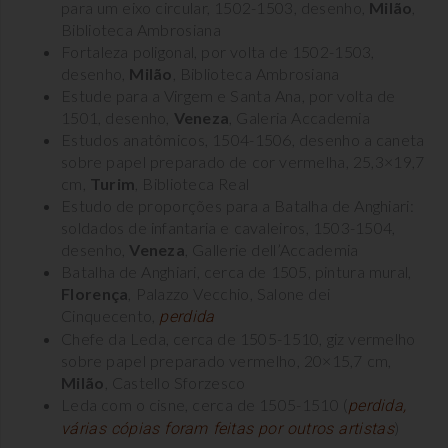
para um eixo circular, 1502-1503, desenho,
Milão
,
Biblioteca Ambrosiana
Fortaleza poligonal, por volta de 1502-1503,
desenho,
Milão
, Biblioteca Ambrosiana
Estude para a Virgem e Santa Ana, por volta de
1501, desenho,
Veneza
, Galeria Accademia
Estudos anatômicos, 1504-1506, desenho a caneta
sobre papel preparado de cor vermelha, 25,3×19,7
cm,
Turim
, Biblioteca Real
Estudo de proporções para a Batalha de Anghiari:
soldados de infantaria e cavaleiros, 1503-1504,
desenho,
Veneza
, Gallerie dell’Accademia
Batalha de Anghiari, cerca de 1505, pintura mural,
Florença
, Palazzo Vecchio, Salone dei
Cinquecento,
perdida
Chefe da Leda, cerca de 1505-1510, giz vermelho
sobre papel preparado vermelho, 20×15,7 cm,
Milão
, Castello Sforzesco
Leda com o cisne, cerca de 1505-1510 (
perdida,
)
várias cópias foram feitas por outros artistas