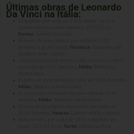
Últimas obras de Leonardo
Da Vinci na Itália:
Scapigliata, por volta de 1508, âmbar verde e
chumbo branco sobre madeira, 24,7×21 cm,
Parma
, Galeria Nacional
Estudos de uma criança, por volta de 1510,
desenho a giz em papel,
Florença
, Gabinetto dei
disegni e delle stampe
Canal para navegar entre o Lago Lecco e Lambro,
por volta de 1513, desenho,
Milão
, Biblioteca
Ambrosiana
Estudos de geometria, por volta de 1513, desenho,
Milão
, Biblioteca Ambrosiana
Estudos para Civitavecchia, por volta de 1514,
desenho,
Milão
, Biblioteca Ambrosiana
Estudo de três figuras dançantes, por volta de
1515, desenho,
Veneza
, Gallerie dell’Accademia
Auto-retrato, por volta de 1515, sanguíneo em
papel, 33,5×21,3 cm,
Turim
, Biblioteca Real