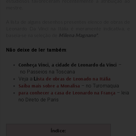
estudiosos favoreceram recentemente a atribuição ao
mestre.
A lista de alguns desenhos presentes elenco de obras de
Leonardo Da Vinci na Itália é meramente indicativa, e
baseia-se na seleção de
Milena Magnano*
:
Não deixe de ler também
:
Conheça Vinci, a cidade de Leonardo da Vinci
–
no Passeios na Toscana
sta de obras de Leonado na Itália
Veja a
Li
Saiba mais sobre a Monalisa
– no Turomaquia
para conhecer a casa de Leonardo na França
– leia
no Direto de Paris
Índice: