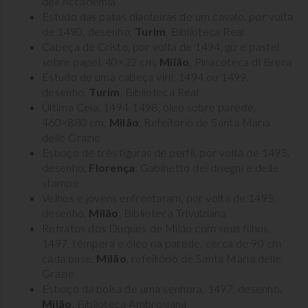
dell’Accademia
Estudo das patas dianteiras de um cavalo, por volta
de 1490, desenho,
Turim
, Biblioteca Real
Cabeça de Cristo, por volta de 1494, giz e pastel
sobre papel, 40×32 cm,
Milão
, Pinacoteca di Brera
Estudo de uma cabeça viril, 1494 ou 1499,
desenho,
Turim
, Biblioteca Real
Última Ceia, 1494-1498, óleo sobre parede,
460×880 cm,
Milão
, Refeitório de Santa Maria
delle Grazie
Esboço de três figuras de perfil, por volta de 1495,
desenho,
Florença
, Gabinetto dei disegni e delle
stampe
Velhos e jovens enfrentaram, por volta de 1495,
desenho,
Milão
, Biblioteca Trivulziana
Retratos dos Duques de Milão com seus filhos,
1497, têmpera e óleo na parede, cerca de 90 cm
cada base,
Milão
, refeitório de Santa Maria delle
Grazie
Esboço da bolsa de uma senhora, 1497, desenho,
Milão
, Biblioteca Ambrosiana