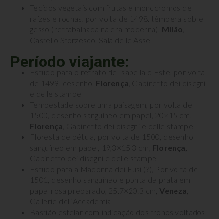
Tecidos vegetais com frutas e monocromos de
raízes e rochas, por volta de 1498, têmpera sobre
gesso (retrabalhada na era moderna),
Milão
,
Castello Sforzesco, Sala delle Asse
Período viajante:
Estudo para o retrato de Isabella d’Este, por volta
de 1499, desenho,
Florença
, Gabinetto dei disegni
e delle stampe
Tempestade sobre uma paisagem, por volta de
1500, desenho sanguíneo em papel, 20×15 cm,
Florença
, Gabinetto dei disegni e delle stampe
Floresta de bétula, por volta de 1500, desenho
sanguíneo em papel, 19,3×15,3 cm,
Florença,
Gabinetto dei disegni e delle stampe
Estudo para a Madonna dei Fusi (?), Por volta de
1501, desenho sanguíneo e ponta de prata em
papel rosa preparado, 25.7×20.3 cm,
Veneza
,
Gallerie dell’Accademia
Bastião estelar com indicação dos tronos voltados