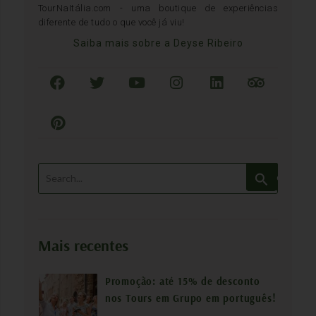
TourNaItália.com - uma boutique de experiências
diferente de tudo o que você já viu!
Saiba mais sobre a Deyse Ribeiro
P
e
s
q
Mais recentes
u
i
Promoção: até 15% de desconto
s
nos Tours em Grupo em português!
a