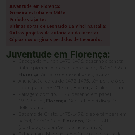
Juventude em Florença:
Primeira estadia em Milão
Período viajante:
Últimas obras de Leonardo Da Vinci na Itália:
Outros projetos de autoria ainda incerta:
Cópias dos originais perdidos de Leonardo:
Juventude em Florença:
Cabeça de mulher, 1470-1476, desenho a caneta,
tinta e pigmento branco sobre papel, 28.2×19.9 cm,
Florença
, Armário de desenhos e gravuras
Anunciação, cerca de 1472-1475, têmpera e óleo
sobre painel, 98×217 cm,
Florença
, Galeria Uffizi
Paisagem com rio, 1473, desenho em papel,
19×28,5 cm,
Florença
, Gabinetto dei disegni e
delle stampe
Batismo de Cristo, 1475-1478, óleo e têmpera em
painel, 177×151 cm,
Florença,
Galeria Uffizi,
(colaboração com Verrocchio e outros)
Estudo para Madonna com fruteira, por volta de