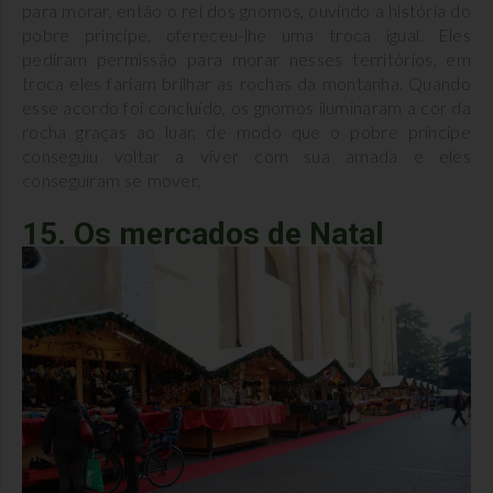
para morar, então o rei dos gnomos, ouvindo a história do
pobre príncipe, ofereceu-lhe uma troca igual. Eles
pediram permissão para morar nesses territórios, em
troca eles fariam brilhar as rochas da montanha. Quando
esse acordo foi concluído, os gnomos iluminaram a cor da
rocha graças ao luar, de modo que o pobre príncipe
conseguiu voltar a viver com sua amada e eles
conseguiram se mover.
15. Os mercados de Natal