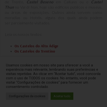
de Trento,
Castel Beseno
em Calliano ou o
Castel
Thun
no Val di Non, hoje são edifícios públicos e museus,
ou áreas de exposições. Outros ainda servem como
moradias ou Hotéis, alguns dos quais ainda podem
ser parcialmente visitados.
Leia os nossos textos:
Os Castelos do Alto Ádige
Os Castelos do Trentino
18. O MART
Usamos cookies em nosso site para oferecer a você a
O MART – Museu de Arte Moderna e Contemporânea
experiência mais relevante, lembrando suas preferências e
de Trento e Rovereto é um dos maiores e mais
visitas repetidas. Ao clicar em “Aceitar tudo”, você concorda
importantes museus de arte moderna e contemporânea
com o uso de TODOS os cookies. No entanto, você pode
da Itália. Está localizado perto do centro histórico de
visitar "Configurações de cookies" para fornecer um
consentimento controlado.
Rovereto, uma cidade perto da cidade de Trento, que,
embora não tão monumental como Veneza, é, no
Configurações de cookies
Aceitar tudo
entanto, um exemplo muito bom do típico estilo
arquitetônico do nordeste da Itália. Este é um dos