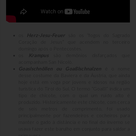
os
Herz-Jesu-Feuer
são os “fogos do Sagrado
Coração de Jesus” que acendem no terceiro
domingo após o Pentecostes.
os
Krampus
são demônios disfarçados que
acompanham San Nicolò.
Goaslschnöllen ou Goaßlschnalzen
é o nome
desse costume da Baviera e da Áustria, que ainda
hoje está em voga por jovens e idosos na região
turística do Tirol do Sul. O termo “Goaßl” indica um
tipo de chicote, com o qual um ruído alto é
produzido. Historicamente este chicote, com cerca
de seis metros de comprimento, foi usado
principalmente por fazendeiros e cocheiros para
manter o gado à distância e no final do inverno se
usava fazer este barulho em conjunto para saldar a
primavera.