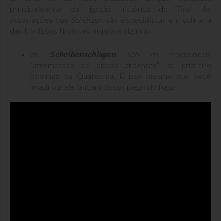
principalmente da ligação histórica do Tirol. As
associações dos
Schützen
são especialistas em culinária
das tradições tirolesas, vejamos algumas:
os
Scheibenschlagen
são os tradicionais
“arremessos de discos ardentes” no primeiro
domingo da Quaresma. É isso mesmo que você
imaginou, ele lançam discos pegando fogo!