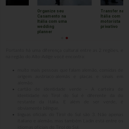
anize seu
Transfer na
Organ
amento na
Itália com
Casa
ia com uma
motorista
Itáli
ding
privativo
wedd
ner
plann
Portanto há uma diferença cultural entre as 2 regiões, e
na região do Alto-Adige você encontra:
muito mais pessoas que falam alemão, comidas de
origem austríaco-alemãs e placas e sinais em
alemão.
cartão de identidade verde – A carteira de
identidade no Tirol do Sul é diferente da do
restante da Itália. E além de ser verde, é
obviamente bilíngue.
línguas oficiais do Tirol do Sul são 3. Não apenas
italiano e alemão, mas também Ladin está entre os
idiomas oficiais do Tirol do Sul.