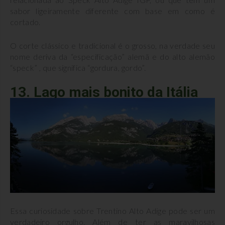
sabor ligeiramente diferente com base em como é
cortado.
O corte clássico e tradicional é o grosso, na verdade seu
nome deriva da “especificação” alemã e do alto alemão
“speck” , que significa “gordura, gordo”.
13. Lago mais bonito da Itália
Essa curiosidade sobre Trentino Alto Adige pode ser um
verdadeiro orgulho. Além de ter as maravilhosas