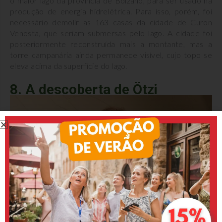
o maior lago da província de Bolzano, para ser usado na
produção de energia hidrelétrica. Para isso, porém, foi
necessário demolir as 163 casas da cidade de Curon
Venosta, que seriam submersas pelo lago. A cidade foi
posteriormente reconstruída mais a montante, mas a
torre campanária ainda permanece visível, cujo topo se
eleva acima da superfície do lago.
8. A descoberta de Ötzi