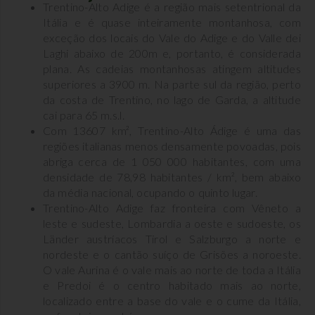
Trentino-Alto Adige é a região mais setentrional da
Itália e é quase inteiramente montanhosa, com
exceção dos locais do Vale do Adige e do Valle dei
Laghi abaixo de 200m e, portanto, é considerada
plana. As cadeias montanhosas atingem altitudes
superiores a 3900 m. Na parte sul da região, perto
da costa de Trentino, no lago de Garda, a altitude
cai para 65 m.s.l.
Com 13607 km², Trentino-Alto Ádige é uma das
regiões italianas menos densamente povoadas, pois
abriga cerca de 1 050 000 habitantes, com uma
densidade de 78,98 habitantes / km², bem abaixo
da média nacional, ocupando o quinto lugar.
Trentino-Alto Adige faz fronteira com Vêneto a
leste e sudeste, Lombardia a oeste e sudoeste, os
Länder austríacos Tirol e Salzburgo a norte e
nordeste e o cantão suíço de Grisões a noroeste.
O vale Aurina é o vale mais ao norte de toda a Itália
e Predoi é o centro habitado mais ao norte,
localizado entre a base do vale e o cume da Itália,