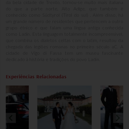
da bela cidade de Trento, tornou-se muito mais italiana
do que a parte norte, Alto Adige, que também é
conhecido como Südtyrol (Tirol do sul) . Além disso, há
um grande número de residentes que pertencem a outro
grupo étnico e que falam uma língua antiga conhecida
como Ladin. Esta linguagem totalmente incompreensível,
que combina os dialetos celtas com o latim, resultou da
chegada das legiões romanas no primeiro século aC. A
cidade de Vigo di Fassa tem um museu fascinante
dedicado à história e tradições do povo Ladin.
Experiências Relacionadas