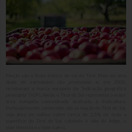
Maçãs são o fruto icônico do sul do Tirol. Mais de uma
dúzia de variedades são produzidas e, em 2005,
receberam a marca européia de “indicação geográfica
protegida” (IGP). Ainda, o Tirol do Sul representa a maior
área européia concentrada dedicada à fruticultura.
Particularmente conhecidas são as maçãs do Tirol do Sul,
cuja área de cultivo cobre cerca de 2,5% de toda a
superfície do Tirol do Sul, cobrindo o Vale do Adige, o
Vale Venosta e o Vale Isarco.