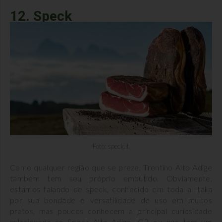
12. Speck
Foto: speck.it
Como qualquer região que se preze, Trentino Alto Adige
também tem seu próprio embutido. Obviamente,
estamos falando de speck, conhecido em toda a Itália
por sua bondade e versatilidade de uso em muitos
pratos, mas poucos conhecem a principal curiosidade
relacionada ao Speck Alto Adige IGP, ou que tem um