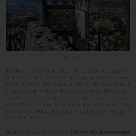
Castello di Arco
Trentino é uma região cheia de castelos, fortalezas e
ruínas de edifícios antigos. É claro, a posição do território,
entre as terras germânicas e Vale do Pó, favoreceu a
construção de castelos de defesa ao longo dos séculos.
Muitos destes estão localizados em posições
estratégicas no que diz respeito aos vales e às rotas
através dos Alpes, ideal para o controle de tráfego e
defesa dos bens.
Alguns dos castelos como o
Castello del Buonconsiglio