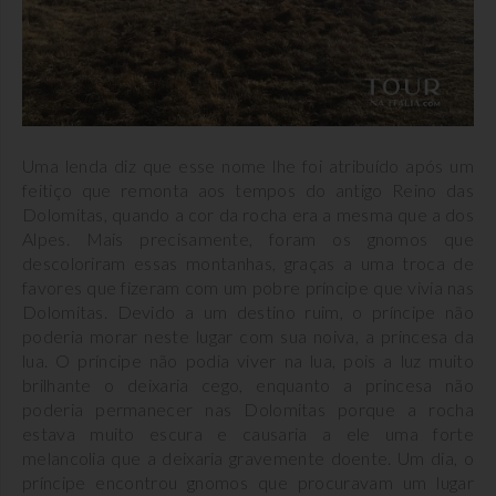
Uma lenda diz que esse nome lhe foi atribuído após um
feitiço que remonta aos tempos do antigo Reino das
Dolomitas, quando a cor da rocha era a mesma que a dos
Alpes. Mais precisamente, foram os gnomos que
descoloriram essas montanhas, graças a uma troca de
favores que fizeram com um pobre príncipe que vivia nas
Dolomitas. Devido a um destino ruim, o príncipe não
poderia morar neste lugar com sua noiva, a princesa da
lua. O príncipe não podia viver na lua, pois a luz muito
brilhante o deixaria cego, enquanto a princesa não
poderia permanecer nas Dolomitas porque a rocha
estava muito escura e causaria a ele uma forte
melancolia que a deixaria gravemente doente. Um dia, o
príncipe encontrou gnomos que procuravam um lugar