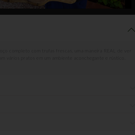
moço completo com trufas frescas, uma maneira REAL de ver
com vários pratos em um ambiente aconchegante e rústico.