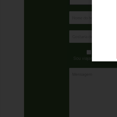
Sou viajante
Sou