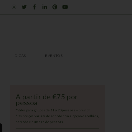
I
T
F
L
P
Y
n
w
a
i
i
o
s
i
c
n
n
u
t
t
e
k
t
t
a
t
b
e
e
u
g
e
o
d
r
b
r
r
o
i
e
e
a
k
n
s
m
-
-
t
f
i
DICAS
EVENTOS
n
DICAS
EVENTOS
A partir de €75 por
pessoa
*Valor para grupos de 11 a 20 pessoas + brunch
*Os preços variam de acordo com a opção escolhida,
período e número de pessoas