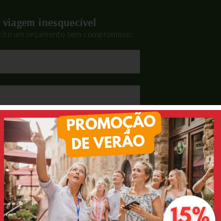
 viagem inesquecível
icite um orçamento sem compromisso: