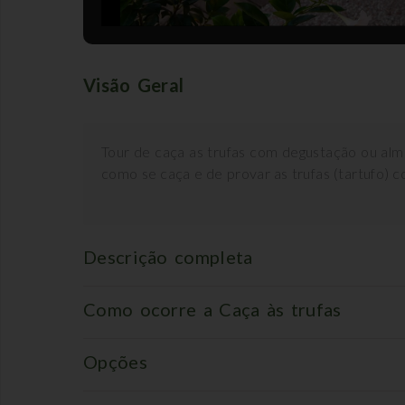
Visão Geral
Tour de caça as trufas com degustação ou al
como se caça e de provar as trufas (tartufo) 
Descrição completa
Como ocorre a Caça às trufas
Opções