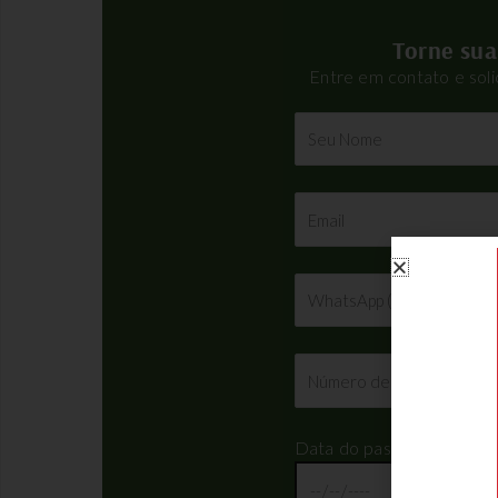
Torne sua
Entre em contato e sol
Data do passeio: