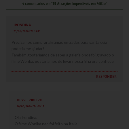
4 comentários em “15 Atrações imperdíveis em Milão”
IRONDINA
23/06/2024 EM 15:19
Precisamos comprar algumas entradas para santa ceia
poderia me ajudar?
Também gostaríamos de saber a galeria onde foi gravado o
filme Wonka, gostaríamos de levar nossa filha pra conhecer
RESPONDER
DEYSE RIBEIRO
26/06/2024 EM 09:15
Ola Irondina.
O filme Wonlka nao foi feito na Italia.