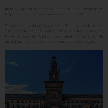
Inclusive ao entrar no pátio é possível ver a imagem de
Napoleão I do escultor Canova, criada em 1809.
Também chamada de Academia de Belas Artes de Brera,
ela foi criada em 1776 pelo decreto da então imperatriz,
Maria Teresa da Áustria. Veja quais os horários de
funcionamento e já coloque no seu roteiro de viagem.