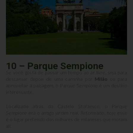
10 – Parque Sempione
Se você gosta de passar um tempo ao ar livre, seja para
descansar depois de uma caminha por
Milão
ou para
aproveitar a paisagem, o Parque Sempione é um destino
interessante.
Localizado atrás do Castelo Sforzesco, o Parque
Sempione era o antigo jardim real. Reformado, hoje esse
é o lugar preferido dos milhares de milaneses que moram
ali.