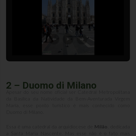
2 – Duomo di Milano
Apesar do seu nome oficial ser Catedral Metropolitana
da Basílica da Natividade da Bem-Aventurada Virgem
Maria, esse ponto turístico é mais conhecido como
Duomo di Milano.
Essa é uma catedral da arquidiocese de
Milão
, dedicada
a Santa Maria Nascente. Mas esse não é o fato mais