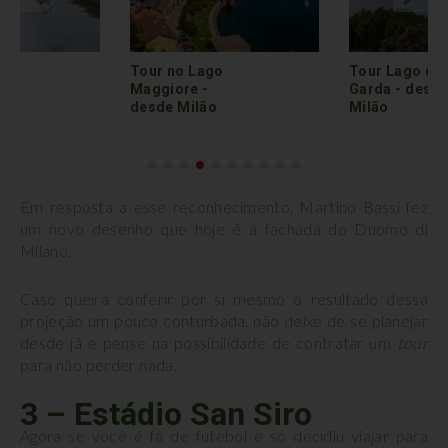
ago
Tour Lago de
Tour de
-
Garda - desde
Bergamo
ão
Milão
Em resposta a esse reconhecimento, Martino Bassi fez
um novo desenho que hoje é a fachada do Duomo di
Milano.
Caso queira conferir por si mesmo o resultado dessa
projeção um pouco conturbada, não deixe de se planejar
desde já e pense na possibilidade de contratar um
tour
para não perder nada.
3 – Estádio San Siro
Agora se você é fã de futebol e só decidiu viajar para