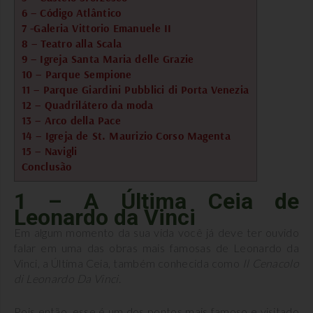
6 – Código Atlântico
7 -Galeria Vittorio Emanuele II
8 – Teatro alla Scala
9 – Igreja Santa Maria delle Grazie
10 – Parque Sempione
11 – Parque Giardini Pubblici di Porta Venezia
12 – Quadrilátero da moda
13 – Arco della Pace
14 – Igreja de St. Maurizio Corso Magenta
15 – Navigli
Conclusão
1 – A Última Ceia de
Leonardo da Vinci
Em algum momento da sua vida você já deve ter ouvido
falar em uma das obras mais famosas de Leonardo da
Vinci, a Última Ceia, também conhecida como
Il Cenacolo
di Leonardo Da Vinci
.
Pois então, esse é um dos pontos mais famoso e visitado