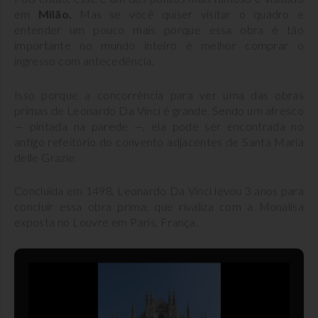
em
Milão.
Mas se você quiser visitar o quadro e
entender um pouco mais porque essa obra é tão
importante no mundo inteiro é melhor comprar o
ingresso com antecedência.
Isso porque a concorrência para ver uma das obras
primas de Leonardo Da Vinci é grande. Sendo um afresco
— pintada na parede —, ela pode ser encontrada no
antigo refeitório do convento adjacentes de Santa Maria
delle Grazie.
Concluída em 1498, Leonardo Da Vinci levou 3 anos para
concluir essa obra prima, que rivaliza com a Monalisa
exposta no Louvre em Paris, França.