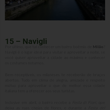
15 – Navigli
Por último, que tal conhecer um bairro boêmio de
Milão
?
Navigli é o lugar ideal para visitar e aproveitar a noite, se
você quiser aproveitar a cidade ao máximo e conhecer
os costumes noturnos.
Bem receptíveis, os milaneses te receberão de braços
abertos. Tudo em clima de alegria, amizade e respeito
mútuo para aproveitar o que de melhor essa cidade
italiana tem a oferecer aos seus turistas.
Inclusive em abril, o bairro recebe a
Festa di Fiori
, que
deixa as ruas cheias de flores, e durante a
Festa del