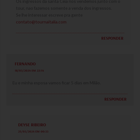
Os ingressos da santa Ceia nos vendemos junto com o
tour, nao fazemos somente a venda dos ingressos.
Se lhe interessar escreve pra gente
contato@tournaitalia.com
RESPONDER
FERNANDO
18/03/2024 EM 22:14
Eu e minha esposa vamos ficar 5 dias em Milão.
RESPONDER
DEYSE RIBEIRO
25/03/2024 EM 00:33