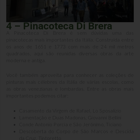
4 – Pinacoteca Di Brera
A Pinacoteca Di Brera é sem dúvidas uma das
pinacotecas mais importantes da Itália. Construída entre
os anos de 1651 e 1773 com mais de 24 mil metros
quadrados, aqui são reunidas diversas obras da arte
moderna e antiga.
Você também aproveita para conhecer as coleções de
pinturas mais célebres da Itália de várias escolas, como
as obras venezianas e lombardas. Entre as obras mais
importantes podemos citar:
Casamento da Virgem de Rafael, Lo Sposalizio
Lamentação e Duas Madonas, Giovanni Bellini
Conde Antonio Porcia e São Jerônimo, Ticiano
Descoberta do Corpo de São Marcos e Descida
da Cruz, Tintoretto