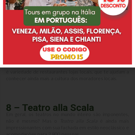
na primeira vez que visitar
Milão
, já que a cúpula conta
com 48 metros acima do piso de mosaico.
Chamada pelos italianos de “
il salotto”
— o salão, em
português — essa é uma estrutura arquitetônica
moderna da Itália, que hoje é considerada um grande
exemplo da construção industrial de ferro e vidro do
século XIX.
Além da bela estrutura, o que chama também a atenção
é variedade de restaurantes lojas locais, que te ajudam a
conhecer ainda mais a cultura dos moradores locais.
8 – Teatro alla Scala
Em geral, os teatros no mundo inteiro são imponentes,
não é mesmo? Mas o
Teatro alla Scala
é ainda mais
impressionantes com sua fachada em estilo neoclássico e
acomodações para 2.800 pessoas.