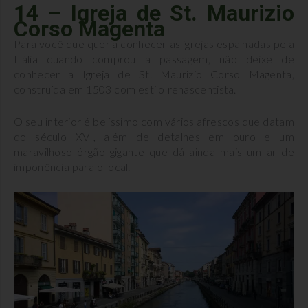
14 – Igreja de St. Maurizio
Corso Magenta
Para você que queria conhecer as igrejas espalhadas pela
Itália quando comprou a passagem, não deixe de
conhecer a Igreja de St. Maurizio Corso Magenta,
construída em 1503 com estilo renascentista.
O seu interior é belíssimo com vários afrescos que datam
do século XVI, além de detalhes em ouro e um
maravilhoso órgão gigante que dá ainda mais um ar de
imponência para o local.