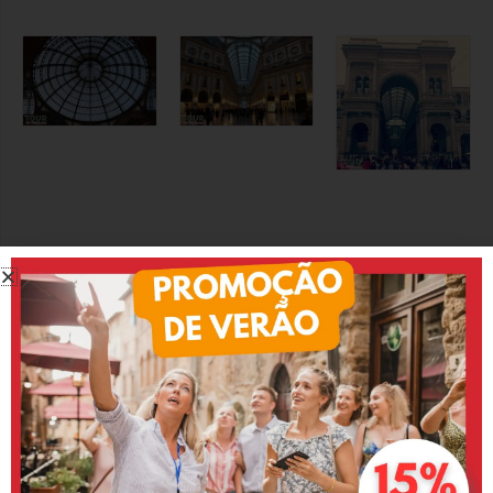
7 -Galeria Vittorio Emanuele
II
Unindo a praça Duomo à Praça Scala está a Galeria
Vittorio Emanuele II, que é o cruzamento de duas vias,
formando um octógono, que possibilitou a criação de uma
galeria fechada.
Construída em somente 2 anos, esse lugar é
inacreditavelmente lindo e te deixará de “boca aberta”