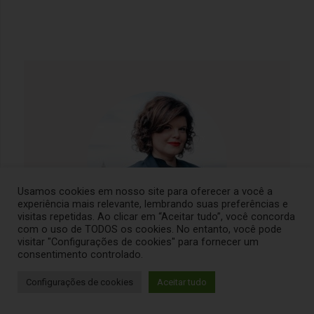
F
P
T
Y
I
L
T
a
i
w
o
n
i
r
c
n
i
u
s
n
i
e
t
t
t
t
k
p
b
e
t
u
a
e
a
o
r
e
b
g
d
d
o
e
r
e
r
i
v
k
s
a
n
i
t
m
s
o
r
Usamos cookies em nosso site para oferecer a você a
experiência mais relevante, lembrando suas preferências e
visitas repetidas. Ao clicar em “Aceitar tudo”, você concorda
com o uso de TODOS os cookies. No entanto, você pode
visitar "Configurações de cookies" para fornecer um
consentimento controlado.
Olá, tudo bem?
Configurações de cookies
Aceitar tudo
Sou Deyse Ribeiro, nasci em Minas Gerais, e vivo na
Itália há 14 anos. Sou especialista em turismo na
Itália, onde adquiri experiência atuando desde 2011