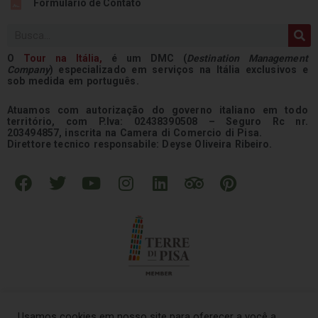
Formulário de Contato
Pesquisar
O
Tour na
Itália
,
é um DMC (
Destination Management
Company
) especializado em serviços na Itália exclusivos e
sob medida em português.
Atuamos com autorização do governo italiano em todo
território, com P.Iva: 02438390508 – Seguro Rc nr.
203494857, inscrita na Camera di Comercio di Pisa.
Direttore tecnico responsabile: Deyse Oliveira Ribeiro.
F
T
Y
I
L
T
P
a
w
o
n
i
r
i
c
i
u
s
n
i
n
e
t
t
t
k
p
t
b
t
u
a
e
a
e
o
e
b
g
d
d
r
o
r
e
r
i
v
e
k
a
n
i
s
Usamos cookies em nosso site para oferecer a você a