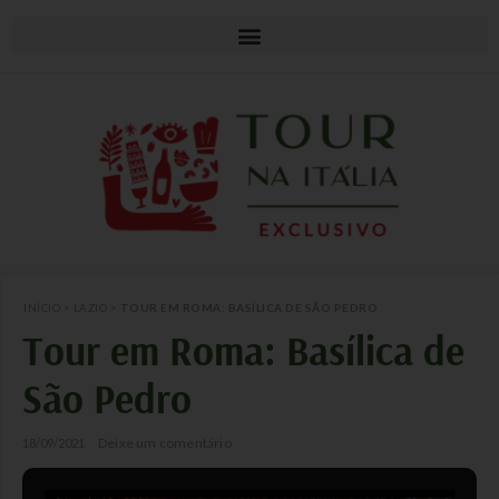
INÍCIO
>
LAZIO
>
TOUR EM ROMA: BASÍLICA DE SÃO PEDRO
Tour em Roma: Basílica de
São Pedro
Deixe um comentário
18/09/2021