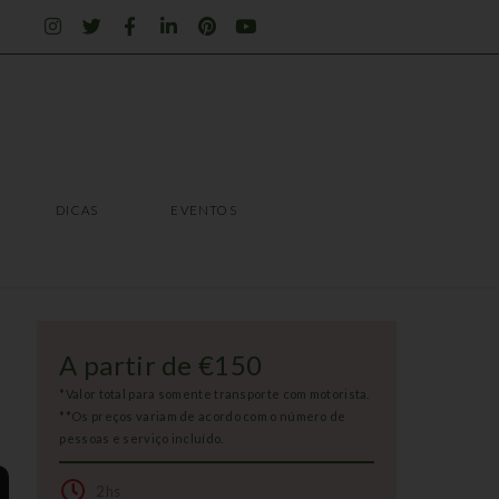
I
T
F
L
P
Y
n
w
a
i
i
o
s
i
c
n
n
u
t
t
e
k
t
t
a
t
b
e
e
u
g
e
o
d
r
b
r
r
o
i
e
e
a
k
n
s
m
-
-
t
f
i
DICAS
EVENTOS
n
DICAS
EVENTOS
A partir de €150
*Valor total para somente transporte com motorista.
**Os preços variam de acordo com o número de
pessoas e serviço incluído.
2hs