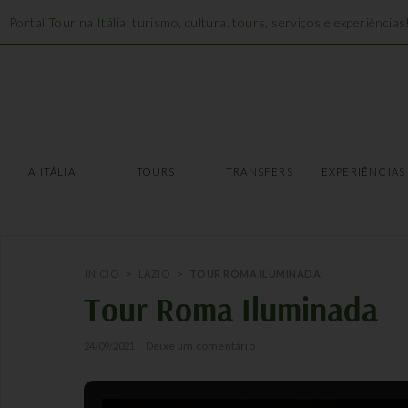
Portal Tour na Itália: turismo, cultura, tours, serviços e experiências
A ITÁLIA
TOURS
A ITÁLIA
TOURS
TRANSFERS
EXPERIÊNCIAS
INÍCIO
>
LAZIO
>
TOUR ROMA ILUMINADA
Tour Roma Iluminada
Deixe um comentário
24/09/2021