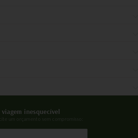
 viagem inesquecível
icite um orçamento sem compromisso: