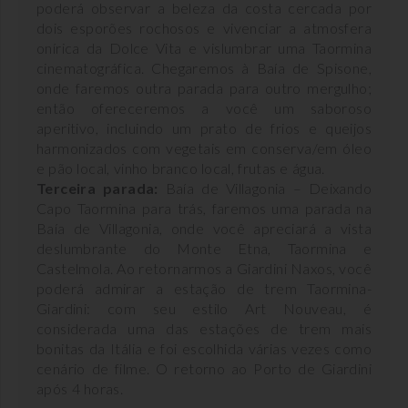
poderá observar a beleza da costa cercada por
dois esporões rochosos e vivenciar a atmosfera
onírica da Dolce Vita e vislumbrar uma Taormina
cinematográfica. Chegaremos à Baía de Spisone,
onde faremos outra parada para outro mergulho;
então ofereceremos a você um saboroso
aperitivo, incluindo um prato de frios e queijos
harmonizados com vegetais em conserva/em óleo
e pão local, vinho branco local, frutas e água.
Terceira parada:
Baía de Villagonia – Deixando
Capo Taormina para trás, faremos uma parada na
Baía de Villagonia, onde você apreciará a vista
deslumbrante do Monte Etna, Taormina e
Castelmola. Ao retornarmos a Giardini Naxos, você
poderá admirar a estação de trem Taormina-
Giardini: com seu estilo Art Nouveau, é
considerada uma das estações de trem mais
bonitas da Itália e foi escolhida várias vezes como
cenário de filme. O retorno ao Porto de Giardini
após 4 horas.