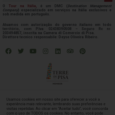
O
Tour na
Itália
,
é um DMC (
Destination Management
Company
) especializado em serviços na Itália exclusivos e
sob medida em português.
Atuamos com autorização do governo italiano em todo
território, com P.Iva: 02438390508 – Seguro Rc nr.
203494857, inscrita na Camera di Comercio di Pisa.
Direttore tecnico responsabile: Deyse Oliveira Ribeiro.
F
T
Y
I
L
T
P
a
w
o
n
i
r
i
c
i
u
s
n
i
n
e
t
t
t
k
p
t
b
t
u
a
e
a
e
o
e
b
g
d
d
r
o
r
e
r
i
v
e
k
a
n
i
s
Usamos cookies em nosso site para oferecer a você a
m
s
t
experiência mais relevante, lembrando suas preferências e
o
visitas repetidas. Ao clicar em “Aceitar tudo”, você concorda
© 2021 – Tour na Italia Todos os direitos reservados
.
com o uso de TODOS os cookies. No entanto, você pode