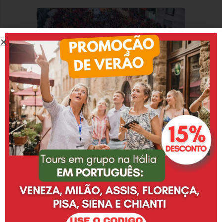
Onde festejar o Carnaval na Itália
DEIXE UM COMENTÁRIO
O seu endereço de e-mail não será publicado.
Campos
obrigatórios são marcados com
*
Digite
aqui...