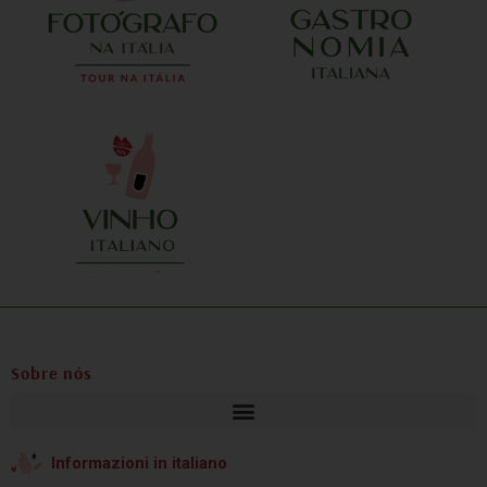
ecomendo
ao menos um
a equipe,
m aspecto
vel, da
Sobre nós
Informazioni in italiano