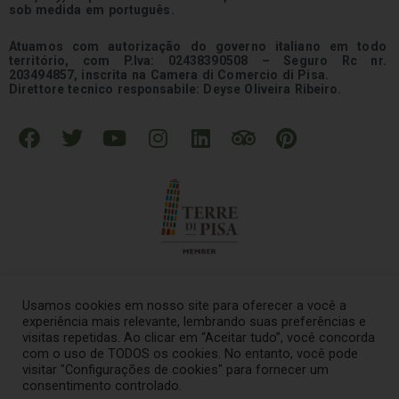
sob medida em português.
Atuamos com autorização do governo italiano em todo
território, com P.Iva: 02438390508 – Seguro Rc nr.
203494857, inscrita na Camera di Comercio di Pisa.
Direttore tecnico responsabile: Deyse Oliveira Ribeiro.
F
T
Y
I
L
T
P
a
w
o
n
i
r
i
c
i
u
s
n
i
n
e
t
t
t
k
p
t
b
t
u
a
e
a
e
o
e
b
g
d
d
r
o
r
e
r
i
v
e
k
a
n
i
s
Usamos cookies em nosso site para oferecer a você a
m
s
t
experiência mais relevante, lembrando suas preferências e
o
visitas repetidas. Ao clicar em “Aceitar tudo”, você concorda
© 2021 – Tour na Italia Todos os direitos reservados
.
com o uso de TODOS os cookies. No entanto, você pode
r
visitar "Configurações de cookies" para fornecer um
consentimento controlado.