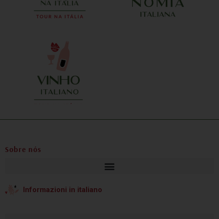
a equipe,
m aspecto
vel, da
Sobre nós
Informazioni in italiano