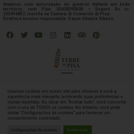
Atuamos com autorização do governo italiano em todo
território, com P.Iva: 02438390508 – Seguro Rc nr.
203494857, inscrita na Camera di Comercio di Pisa.
Direttore tecnico responsabile: Deyse Oliveira Ribeiro.
F
T
Y
I
L
T
P
a
w
o
n
i
r
i
c
i
u
s
n
i
n
e
t
t
t
k
p
t
b
t
u
a
e
a
e
o
e
b
g
d
d
r
o
r
e
r
i
v
e
k
a
n
i
s
Usamos cookies em nosso site para oferecer a você a
m
s
t
experiência mais relevante, lembrando suas preferências e
o
visitas repetidas. Ao clicar em “Aceitar tudo”, você concorda
© 2021 – Tour na Italia Todos os direitos reservados
.
com o uso de TODOS os cookies. No entanto, você pode
r
visitar "Configurações de cookies" para fornecer um
consentimento controlado.
Termos e Condições
–
Política de Privacidade
Configurações de cookies
Aceitar tudo