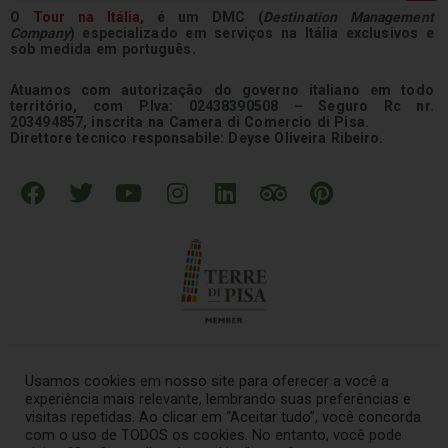
O
Tour na
Itália
,
é um DMC (
Destination Management
Company
) especializado em serviços na Itália exclusivos e
sob medida em português.
Atuamos com autorização do governo italiano em todo
território, com P.Iva: 02438390508 – Seguro Rc nr.
203494857, inscrita na Camera di Comercio di Pisa.
Direttore tecnico responsabile: Deyse Oliveira Ribeiro.
F
T
Y
I
L
T
P
a
w
o
n
i
r
i
c
i
u
s
n
i
n
e
t
t
t
k
p
t
b
t
u
a
e
a
e
o
e
b
g
d
d
r
o
r
e
r
i
v
e
k
a
n
i
s
Usamos cookies em nosso site para oferecer a você a
m
s
t
experiência mais relevante, lembrando suas preferências e
o
visitas repetidas. Ao clicar em “Aceitar tudo”, você concorda
© 2021 – Tour na Italia Todos os direitos reservados
.
com o uso de TODOS os cookies. No entanto, você pode
r