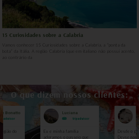
15 Curiosidades sobre a Calabria
Vamos conhecer 15 Curiosidades sobre a Calabria, a “ponta da
bota” da Itália. A região Calabria (que em italiano não possui acento,
ao contrário da
O que dizem nossos clientes:
le Bonatto
Luciana
B
ripadvisor
tripadvisor
região do
Eu e minha família
Desde o pri
m
adoramos o passeio que
Deyse nos 