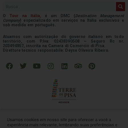
Pesquisar
O
Tour na
Itália
,
é um DMC (
Destination Management
Company
) especializado em serviços na Itália exclusivos e
sob medida em português.
Atuamos com autorização do governo italiano em todo
território, com P.Iva: 02438390508 – Seguro Rc nr.
203494857, inscrita na Camera di Comercio di Pisa.
Direttore tecnico responsabile: Deyse Oliveira Ribeiro.
F
T
Y
I
L
T
P
a
w
o
n
i
r
i
c
i
u
s
n
i
n
e
t
t
t
k
p
t
b
t
u
a
e
a
e
o
e
b
g
d
d
r
o
r
e
r
i
v
e
k
a
n
i
s
Usamos cookies em nosso site para oferecer a você a
m
s
t
experiência mais relevante, lembrando suas preferências e