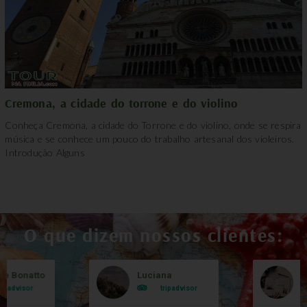
Cremona, a cidade do torrone e do violino
Conheça Cremona, a cidade do Torrone e do violino, onde se respira
música e se conhece um pouco do trabalho artesanal dos violeiros.
Introdução Alguns
O que dizem nossos clientes:
le Bonatto
Luciana
B
ripadvisor
tripadvisor