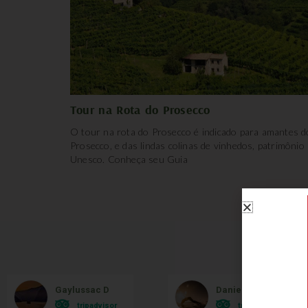
Tour na Rota do Prosecco
O tour na rota do Prosecco é indicado para amantes d
Prosecco, e das lindas colinas de vinhedos, patrimônio
Unesco. Conheça seu Guia
O qu
Gaylussac D
Danielle Bonatto
tripadvisor
tripadvisor