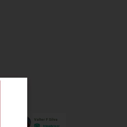
Valter F Silva
Monica Ferrei
tripadvisor
tripadvisor