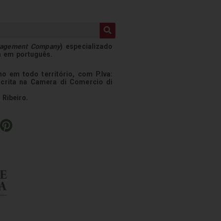
nagement Company
) especializado
a em português.
o em todo território, com P.Iva:
scrita na Camera di Comercio di
 Ribeiro.
P
i
n
t
e
r
e
s