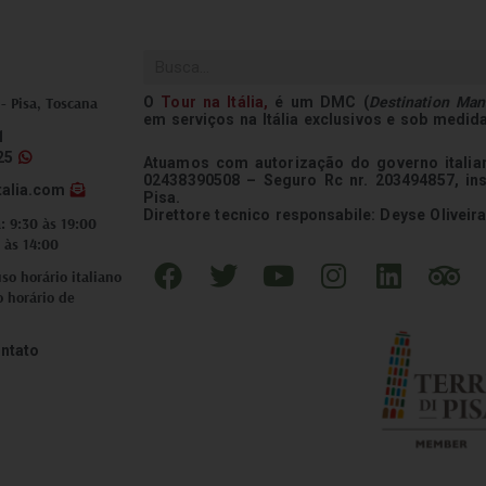
Pesquisar
O
Tour na
Itália
,
é um DMC (
Destination Ma
 - Pisa, Toscana
em serviços na Itália exclusivos e sob medid
1
25
Atuamos com autorização do governo italian
02438390508 – Seguro Rc nr. 203494857, in
talia.com
Pisa.
Direttore tecnico responsabile: Deyse Oliveira
: 9:30 às 19:00
 às 14:00
F
T
Y
I
L
T
o horário italiano
a
w
o
n
i
r
o horário de
c
i
u
s
n
i
e
t
t
t
k
p
ntato
b
t
u
a
e
a
o
e
b
g
d
d
o
r
e
r
i
v
k
a
n
i