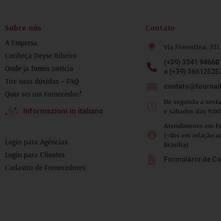
fotografia inesquecível.
Tivemos todo suporte da
Deyse nas trocas de
Sobre nós
Contato
mensagens, atualizações
do tempo, como chegar ao
A Empresa
Via Fiorentina, 531
local corretamente.
Conheça Deyse Ribeiro
Recomendo que você faça
(+39) 3341 94660
ao menos um passeio com
Onde ja fomos notícia
e (+39) 36612525
essa equipe, pois lhe trará
Tire suas dúvidas – FAQ
um aspecto diferente, e
contato@tournai
Quer ser um Fornecedor?
incrível, da Toscana.
De segunda a sexta
e sábados das 9:00
Informazioni in italiano
Atendimento em fus
(+4hs em relação a
Login para Agências
Brasília)
Login para Clientes
Formulário de Co
Cadastro de Fornecedores