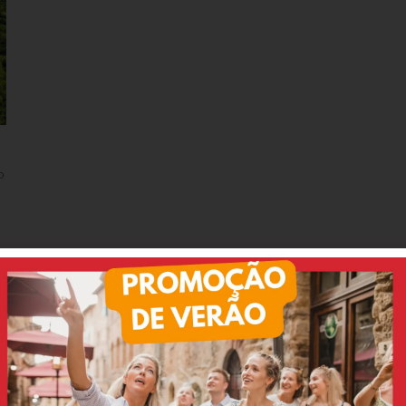
o
e dizem nossos clientes:
Luciana
Bernardo
tripadvisor
tripadvisor