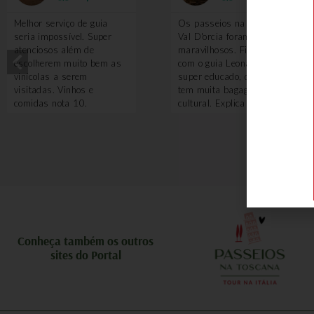
Melhor serviço de guia
Os passeios na região do
seria impossível. Super
Val D'orcia foram
atenciosos além de
maravilhosos. Fizemos
escolherem muito bem as
com o guia Leonardo, que é
vinícolas a serem
super educado, divertido e
visitadas. Vinhos e
tem muita bagagem
comidas nota 10.
cultural. Explica sobre tudo
e por que vale a pena ter
um guia nesse passeio?
Porque ele te leva em
locais que turistando
sozinho você não saberia
ou não teria acesso, como
adegas antigas, algumas
degustações de vinhos. O
piquenique com queijos
pecorino é feito em uma
Conheça também os outros
local incrível. Uma delícia!
sites do Portal
Também voamos de balão
e a experiência foi
maravilhosa. A Toscana
vista de cima é uma