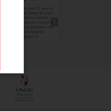
Completamos 25 anos de
Excelente!!!! Amei!! A gu
casados (bodas de prata)
Renata foi uma querida.
e escolhemos registrar
Optamos fazer o passeio
esse momento especial em
com carro e motorista,
Veneza. Contratamos com
ficamos mais a vontade. 
a Deyse o fotógrafo
degustação na loja de fri
Osvaldo que foi
e o piquenique foi
sensacional. Extremamente
maravilhoso, o dono da
atencioso, profissional e
vinícola é uma simpatia.
demonstra amar seu
Ficou com gosto de quero
trabalho. Nada poderia ter
mais.
sido melhor. Obrigado
Deyse pelo carinho,
atenção e cuidado,
inclusive sugerindo
proativamente a mudança
de horário das fotos por
conta da previsão do
tempo... Recomento 100%