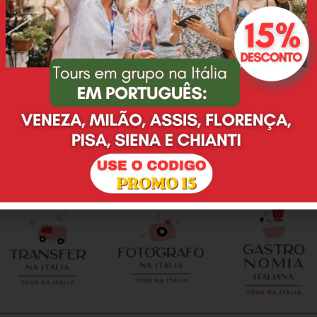
Eu e minha família
Desde o primeiro email,
adoramos o passeio que
Deyse nos atendeu super
fizemos na Toscana,
bem, tirando todas as
agradeço à Deyse pelo
nossas duvidas e não
excelente serviço prestado.
eram poucas, ainda mais
O guia Leonardo é pontual,
por se tratar de uma
preparado, nos
cerimonia de casamento. E
proporcionou muitas
no dia do evento, nao
alegrias, só temos que
poderia ser diferente. Tudo
agradecer. A vinícola com
como escolhemos e
almoço foi maravilhosa.
combinamos. Deyse e
Tratamento VIP. Vale a
Valentina realizaram
pena contratar!
perfeitamente o meu sonho
e da minha esposa em
casar em Florenca. Local
perfeito, enfeites de mesa
perfeito, brinde, fotografo,
celebrante...