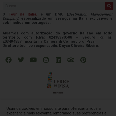
Pesquisar
O
Tour na
Itália
,
é um DMC (
Destination Management
Company
) especializado em serviços na Itália exclusivos e
sob medida em português.
Atuamos com autorização do governo italiano em todo
território, com P.Iva: 02438390508 – Seguro Rc nr.
203494857, inscrita na Camera di Comercio di Pisa.
Direttore tecnico responsabile: Deyse Oliveira Ribeiro.
F
T
Y
I
L
T
P
a
w
o
n
i
r
i
c
i
u
s
n
i
n
e
t
t
t
k
p
t
b
t
u
a
e
a
e
o
e
b
g
d
d
r
o
r
e
r
i
v
e
k
a
n
i
s
Usamos cookies em nosso site para oferecer a você a
m
s
t
experiência mais relevante, lembrando suas preferências e