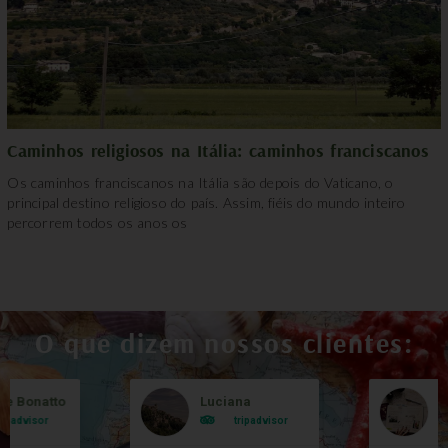
Caminhos religiosos na Itália: caminhos franciscanos
Os caminhos franciscanos na Itália são depois do Vaticano, o
principal destino religioso do país. Assim, fiéis do mundo inteiro
percorrem todos os anos os
O que dizem nossos clientes:
le Bonatto
Luciana
B
ripadvisor
tripadvisor