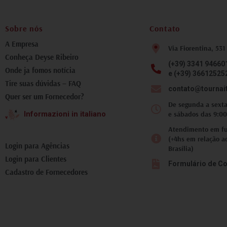
fotografia inesquecível.
Tivemos todo suporte da
Deyse nas trocas de
Sobre nós
Contato
mensagens, atualizações
do tempo, como chegar ao
A Empresa
Via Fiorentina, 531
local corretamente.
Conheça Deyse Ribeiro
Recomendo que você faça
(+39) 3341 94660
ao menos um passeio com
Onde ja fomos notícia
e (+39) 36612525
essa equipe, pois lhe trará
Tire suas dúvidas – FAQ
um aspecto diferente, e
contato@tournai
Quer ser um Fornecedor?
incrível, da Toscana.
De segunda a sexta
e sábados das 9:00
Informazioni in italiano
Atendimento em fus
(+4hs em relação a
Login para Agências
Brasília)
Login para Clientes
Formulário de Co
Cadastro de Fornecedores