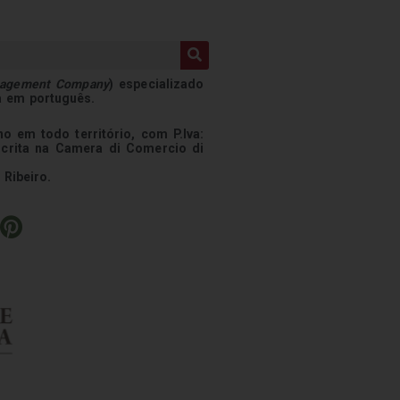
nagement Company
) especializado
a em português.
o em todo território, com P.Iva:
scrita na Camera di Comercio di
 Ribeiro.
P
i
n
t
e
r
e
s