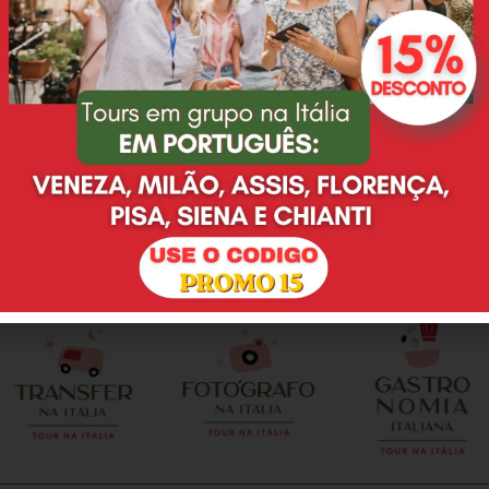
Eu e minha família
Desde o primeiro email,
adoramos o passeio que
Deyse nos atendeu super
fizemos na Toscana,
bem, tirando todas as
agradeço à Deyse pelo
nossas duvidas e não
excelente serviço prestado.
eram poucas, ainda mais
O guia Leonardo é pontual,
por se tratar de uma
preparado, nos
cerimonia de casamento. E
proporcionou muitas
no dia do evento, nao
alegrias, só temos que
poderia ser diferente. Tudo
agradecer. A vinícola com
como escolhemos e
almoço foi maravilhosa.
combinamos. Deyse e
Tratamento VIP. Vale a
Valentina realizaram
pena contratar!
perfeitamente o meu sonho
e da minha esposa em
casar em Florenca. Local
perfeito, enfeites de mesa
perfeito, brinde, fotografo,
celebrante...