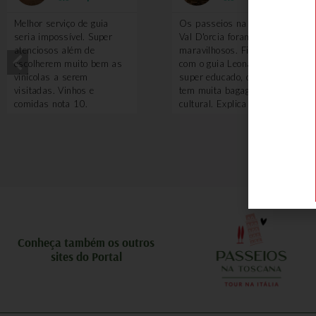
Melhor serviço de guia
Os passeios na região do
seria impossível. Super
Val D'orcia foram
atenciosos além de
maravilhosos. Fizemos
escolherem muito bem as
com o guia Leonardo, que é
vinícolas a serem
super educado, divertido e
visitadas. Vinhos e
tem muita bagagem
comidas nota 10.
cultural. Explica sobre tudo
e por que vale a pena ter
um guia nesse passeio?
Porque ele te leva em
locais que turistando
sozinho você não saberia
ou não teria acesso, como
adegas antigas, algumas
degustações de vinhos. O
piquenique com queijos
pecorino é feito em uma
Conheça também os outros
local incrível. Uma delícia!
sites do Portal
Também voamos de balão
e a experiência foi
maravilhosa. A Toscana
vista de cima é uma