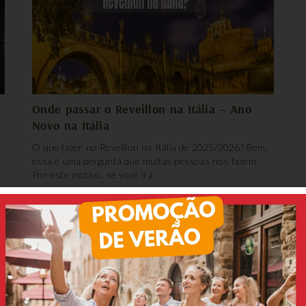
Onde passar o Reveillon na Itália – Ano
Novo na Itália
O que fazer no Reveillon na Itália de 2025/2026? Bem,
essa é uma pergunta que muitas pessoas nos fazem.
Por este motivo, se você irá
e dizem nossos clientes:
Luciana
Bernardo
tripadvisor
tripadvisor