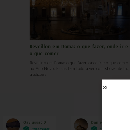
Reveillon em Roma: o que fazer, onde ir e
o que comer
Reveillon em Roma: o que fazer, onde ir e o que comer
no Ano Novo. Essas tem tudo a ver com shows de luz,
tradições
O qu
Gaylussac D
Danielle Bonatto
tripadvisor
tripadvisor