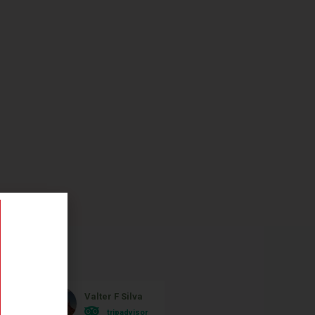
Valter F Silva
Monica Ferrei
tripadvisor
tripadvisor