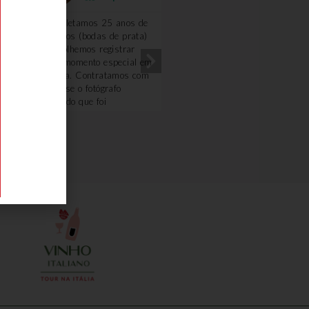
Completamos 25 anos de
Excelente!!!! Amei!! A gu
casados (bodas de prata)
Renata foi uma querida.
e escolhemos registrar
Optamos fazer o passeio
esse momento especial em
com carro e motorista,
Veneza. Contratamos com
ficamos mais a vontade. 
a Deyse o fotógrafo
degustação na loja de fri
Osvaldo que foi
e o piquenique foi
sensacional. Extremamente
maravilhoso, o dono da
atencioso, profissional e
vinícola é uma simpatia.
demonstra amar seu
Ficou com gosto de quero
trabalho. Nada poderia ter
mais.
sido melhor. Obrigado
Deyse pelo carinho,
atenção e cuidado,
inclusive sugerindo
proativamente a mudança
de horário das fotos por
conta da previsão do
tempo... Recomento 100%