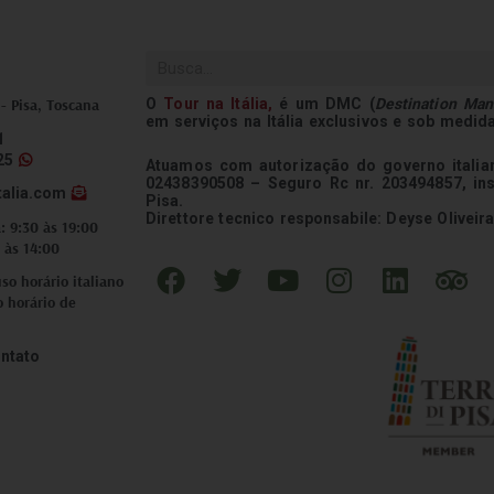
Pesquisar
O
Tour na
Itália
,
é um DMC (
Destination Ma
 - Pisa, Toscana
em serviços na Itália exclusivos e sob medid
1
25
Atuamos com autorização do governo italian
02438390508 – Seguro Rc nr. 203494857, in
talia.com
Pisa.
Direttore tecnico responsabile: Deyse Oliveira
: 9:30 às 19:00
 às 14:00
F
T
Y
I
L
T
o horário italiano
a
w
o
n
i
r
o horário de
c
i
u
s
n
i
e
t
t
t
k
p
ntato
b
t
u
a
e
a
o
e
b
g
d
d
o
r
e
r
i
v
k
a
n
i