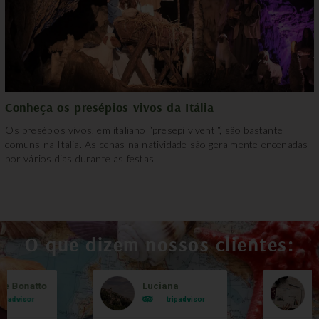
Conheça os presépios vivos da Itália
Os presépios vivos, em italiano “presepi viventi“, são bastante
comuns na Itália. As cenas na natividade são geralmente encenadas
por vários dias durante as festas
O que dizem nossos clientes:
le Bonatto
Luciana
B
ripadvisor
tripadvisor