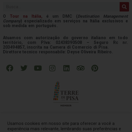
Pesquisar
O
Tour na
Itália
,
é um DMC (
Destination Management
Company
) especializado em serviços na Itália exclusivos e
sob medida em português.
Atuamos com autorização do governo italiano em todo
território, com P.Iva: 02438390508 – Seguro Rc nr.
203494857, inscrita na Camera di Comercio di Pisa.
Direttore tecnico responsabile: Deyse Oliveira Ribeiro.
F
T
Y
I
L
T
P
a
w
o
n
i
r
i
c
i
u
s
n
i
n
e
t
t
t
k
p
t
b
t
u
a
e
a
e
o
e
b
g
d
d
r
o
r
e
r
i
v
e
k
a
n
i
s
Usamos cookies em nosso site para oferecer a você a
m
s
t
experiência mais relevante, lembrando suas preferências e