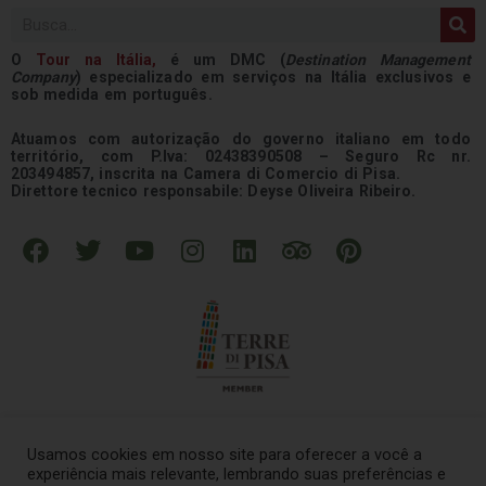
Pesquisar
O
Tour na
Itália
,
é um DMC (
Destination Management
Company
) especializado em serviços na Itália exclusivos e
sob medida em português.
Atuamos com autorização do governo italiano em todo
território, com P.Iva: 02438390508 – Seguro Rc nr.
203494857, inscrita na Camera di Comercio di Pisa.
Direttore tecnico responsabile: Deyse Oliveira Ribeiro.
F
T
Y
I
L
T
P
a
w
o
n
i
r
i
c
i
u
s
n
i
n
e
t
t
t
k
p
t
b
t
u
a
e
a
e
o
e
b
g
d
d
r
o
r
e
r
i
v
e
k
a
n
i
s
Usamos cookies em nosso site para oferecer a você a
m
s
t
experiência mais relevante, lembrando suas preferências e