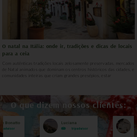
O natal na Itália: onde ir, tradições e dicas de locais
para a ceia
Com autênticas tradições locais zelosamente preservadas, mercados
de Natal animados que dominam os centros históricos das cidades, e
comunidades inteiras que criam grandes presépios, estar
O que dizem nossos clientes:
le Bonatto
Luciana
B
ripadvisor
tripadvisor