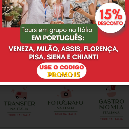
Eu e minha família
Desde o primeiro email,
adoramos o passeio que
Deyse nos atendeu super
fizemos na Toscana,
bem, tirando todas as
agradeço à Deyse pelo
nossas duvidas e não
excelente serviço prestado.
eram poucas, ainda mais
O guia Leonardo é pontual,
por se tratar de uma
preparado, nos
cerimonia de casamento. E
proporcionou muitas
no dia do evento, nao
alegrias, só temos que
poderia ser diferente. Tudo
agradecer. A vinícola com
como escolhemos e
almoço foi maravilhosa.
combinamos. Deyse e
Tratamento VIP. Vale a
Valentina realizaram
pena contratar!
perfeitamente o meu sonho
e da minha esposa em
casar em Florenca. Local
perfeito, enfeites de mesa
perfeito, brinde, fotografo,
celebrante...