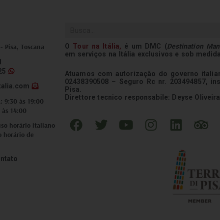
Pesquisar
O
Tour na
Itália
,
é um DMC (
Destination Ma
 - Pisa, Toscana
em serviços na Itália exclusivos e sob medid
1
25
Atuamos com autorização do governo italian
02438390508 – Seguro Rc nr. 203494857, in
talia.com
Pisa.
Direttore tecnico responsabile: Deyse Oliveira
: 9:30 às 19:00
 às 14:00
F
T
Y
I
L
T
o horário italiano
a
w
o
n
i
r
o horário de
c
i
u
s
n
i
e
t
t
t
k
p
ntato
b
t
u
a
e
a
o
e
b
g
d
d
o
r
e
r
i
v
k
a
n
i