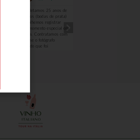
Completamos 25 anos de
Excelente!!!! Amei!! A gu
casados (bodas de prata)
Renata foi uma querida.
e escolhemos registrar
Optamos fazer o passeio
esse momento especial em
com carro e motorista,
Veneza. Contratamos com
ficamos mais a vontade. 
a Deyse o fotógrafo
degustação na loja de fri
Osvaldo que foi
e o piquenique foi
sensacional. Extremamente
maravilhoso, o dono da
atencioso, profissional e
vinícola é uma simpatia.
demonstra amar seu
Ficou com gosto de quero
trabalho. Nada poderia ter
mais.
sido melhor. Obrigado
Deyse pelo carinho,
atenção e cuidado,
inclusive sugerindo
proativamente a mudança
de horário das fotos por
conta da previsão do
tempo... Recomento 100%