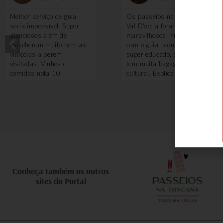
Melhor serviço de guia
Os passeios na região do
seria impossível. Super
Val D'orcia foram
atenciosos além de
maravilhosos. Fizemos
escolherem muito bem as
com o guia Leonardo, que é
vinícolas a serem
super educado, divertido e
visitadas. Vinhos e
tem muita bagagem
comidas nota 10.
cultural. Explica sobre tudo
e por que vale a pena ter
um guia nesse passeio?
Porque ele te leva em
locais que turistando
sozinho você não saberia
ou não teria acesso, como
adegas antigas, algumas
degustações de vinhos. O
piquenique com queijos
pecorino é feito em uma
Conheça também os outros
local incrível. Uma delícia!
sites do Portal
Também voamos de balão
e a experiência foi
maravilhosa. A Toscana
vista de cima é uma