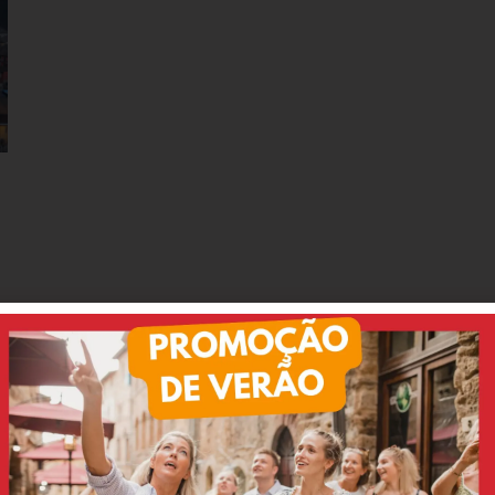
e dizem nossos clientes:
Luciana
Bernardo
tripadvisor
tripadvisor