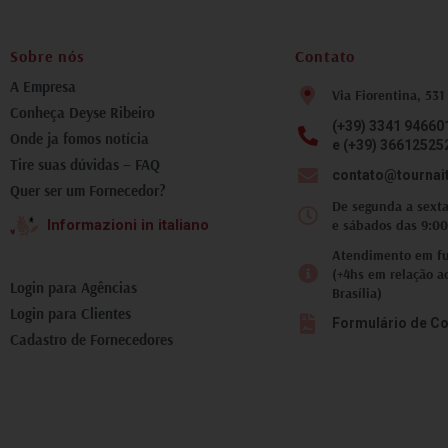
fotografia inesquecível.
Tivemos todo suporte da
Deyse nas trocas de
Sobre nós
Contato
mensagens, atualizações
do tempo, como chegar ao
A Empresa
Via Fiorentina, 531
local corretamente.
Conheça Deyse Ribeiro
Recomendo que você faça
(+39) 3341 94660
ao menos um passeio com
Onde ja fomos notícia
e (+39) 36612525
essa equipe, pois lhe trará
Tire suas dúvidas – FAQ
um aspecto diferente, e
contato@tournai
Quer ser um Fornecedor?
incrível, da Toscana.
De segunda a sexta
e sábados das 9:00
Informazioni in italiano
Atendimento em fus
(+4hs em relação a
Login para Agências
Brasília)
Login para Clientes
Formulário de Co
Cadastro de Fornecedores