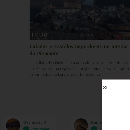
Cidades e Castelos imperdíveis no interior
do Piemonte
Uma lista de cidades e castelos imperdíveis no interior
do Piemonte, na região de Langhe, em meio à paisagem
de vinhedos de barolo e barbaresco. Le
O qu
Gaylussac D
Danielle Bonatto
tripadvisor
tripadvisor