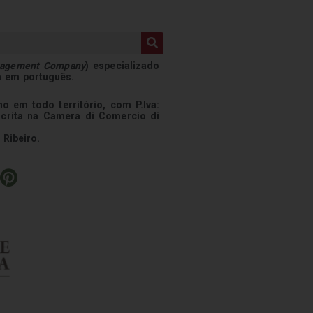
nagement Company
) especializado
a em português.
o em todo território, com P.Iva:
scrita na Camera di Comercio di
 Ribeiro.
P
i
n
t
e
r
e
s