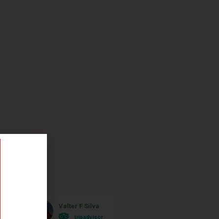
Valter F Silva
Monica Ferrei
tripadvisor
tripadvisor