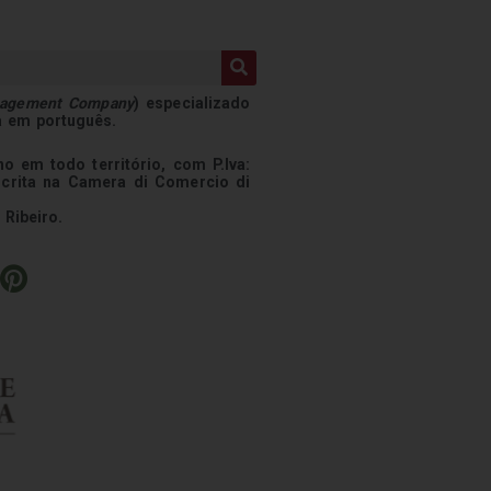
nagement Company
) especializado
a em português.
o em todo território, com P.Iva:
scrita na Camera di Comercio di
 Ribeiro.
P
i
n
t
e
r
e
s