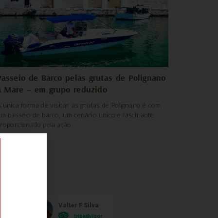
Passeio de Barco pelas grutas de Polignano
a Mare – em grupo reduzido
 única forma de visitar as grutas de Polignano é com
m passeio de barco, um cenário único e fascinante
roporcionado pela ação
Valter F Silva
Monica Ferrei
tripadvisor
tripadvisor