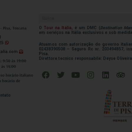
Pesquisar
O
Tour na
Itália
,
é um DMC (
Destination Ma
 - Pisa, Toscana
em serviços na Itália exclusivos e sob medid
1
25
Atuamos com autorização do governo italian
02438390508 – Seguro Rc nr. 203494857, in
talia.com
Pisa.
Direttore tecnico responsabile: Deyse Oliveira
: 9:30 às 19:00
 às 14:00
F
T
Y
I
L
T
o horário italiano
a
w
o
n
i
r
o horário de
c
i
u
s
n
i
e
t
t
t
k
p
ntato
b
t
u
a
e
a
o
e
b
g
d
d
o
r
e
r
i
v
k
a
n
i