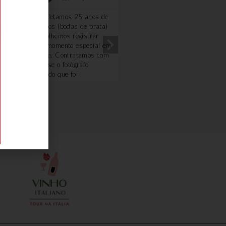
Completamos 25 anos de
Excelente!!!! Amei!! A gu
casados (bodas de prata)
Renata foi uma querida.
e escolhemos registrar
Optamos fazer o passeio
esse momento especial em
com carro e motorista,
Veneza. Contratamos com
ficamos mais a vontade. 
a Deyse o fotógrafo
degustação na loja de fri
Osvaldo que foi
e o piquenique foi
sensacional. Extremamente
maravilhoso, o dono da
atencioso, profissional e
vinícola é uma simpatia.
demonstra amar seu
Ficou com gosto de quero
trabalho. Nada poderia ter
mais.
sido melhor. Obrigado
Deyse pelo carinho,
atenção e cuidado,
inclusive sugerindo
proativamente a mudança
de horário das fotos por
conta da previsão do
tempo... Recomento 100%