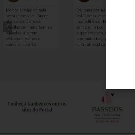
Melhor serviço de guia
Os passeios na região do
seria impossível. Super
Val D'orcia foram
atenciosos além de
maravilhosos. Fizemos
escolherem muito bem as
com o guia Leonardo, que é
vinícolas a serem
super educado, divertido e
visitadas. Vinhos e
tem muita bagagem
comidas nota 10.
cultural. Explica sobre tudo
e por que vale a pena ter
um guia nesse passeio?
Porque ele te leva em
locais que turistando
sozinho você não saberia
ou não teria acesso, como
adegas antigas, algumas
degustações de vinhos. O
piquenique com queijos
pecorino é feito em uma
Conheça também os outros
local incrível. Uma delícia!
sites do Portal
Também voamos de balão
e a experiência foi
maravilhosa. A Toscana
vista de cima é uma