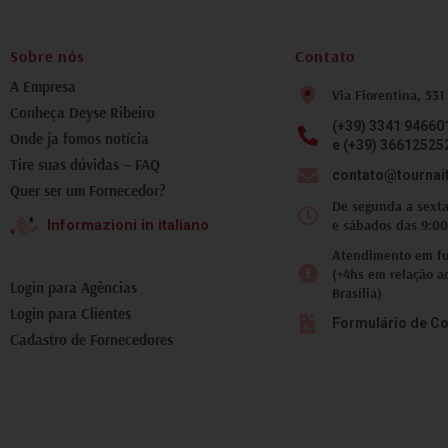
fotografia inesquecível.
Tivemos todo suporte da
Deyse nas trocas de
Sobre nós
Contato
mensagens, atualizações
do tempo, como chegar ao
A Empresa
Via Fiorentina, 531
local corretamente.
Conheça Deyse Ribeiro
Recomendo que você faça
(+39) 3341 94660
ao menos um passeio com
Onde ja fomos notícia
e (+39) 36612525
essa equipe, pois lhe trará
Tire suas dúvidas – FAQ
um aspecto diferente, e
contato@tournai
Quer ser um Fornecedor?
incrível, da Toscana.
De segunda a sexta
e sábados das 9:00
Informazioni in italiano
Atendimento em fus
(+4hs em relação a
Login para Agências
Brasília)
Login para Clientes
Formulário de Co
Cadastro de Fornecedores