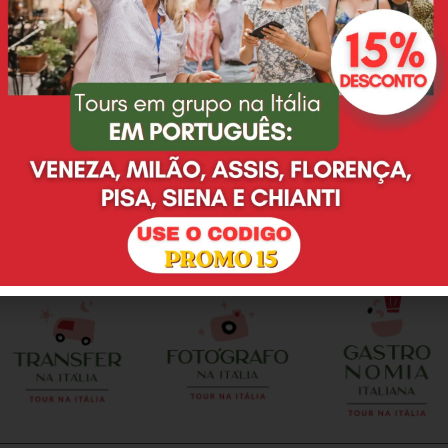
Eu e minha família
Desde o primeiro email,
adoramos o passeio que
Deyse nos atendeu super
fizemos na Toscana,
bem, tirando todas as
agradeço à Deyse pelo
nossas duvidas e não
excelente serviço prestado.
eram poucas, ainda mais
O guia Leonardo é pontual,
por se tratar de uma
preparado, nos
cerimonia de casamento. E
proporcionou muitas
no dia do evento, nao
alegrias, só temos que
poderia ser diferente. Tudo
agradecer. A vinícola com
como escolhemos e
almoço foi maravilhosa.
combinamos. Deyse e
Tratamento VIP. Vale a
Valentina realizaram
pena contratar!
perfeitamente o meu sonho
e da minha esposa em
casar em Florenca. Local
perfeito, enfeites de mesa
perfeito, brinde, fotografo,
celebrante...