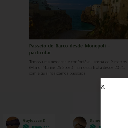
Passeio de Barco desde Monopoli –
particular
Temos uma moderna e confortável lancha de 9 metros
(Mano ’Marine 25 Sport), na nossa frota desde 2021,
com a qual realizamos passeios
O qu
Gaylussac D
Danielle Bonatto
tripadvisor
tripadvisor