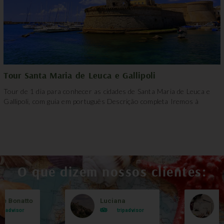
Tour Santa Maria de Leuca e Gallipoli
Tour de 1 dia para conhecer as cidades de Santa Maria de Leuca e
Gallipoli, com guia em português Descrição completa Iremos à
O que dizem nossos clientes:
le Bonatto
Luciana
B
ripadvisor
tripadvisor