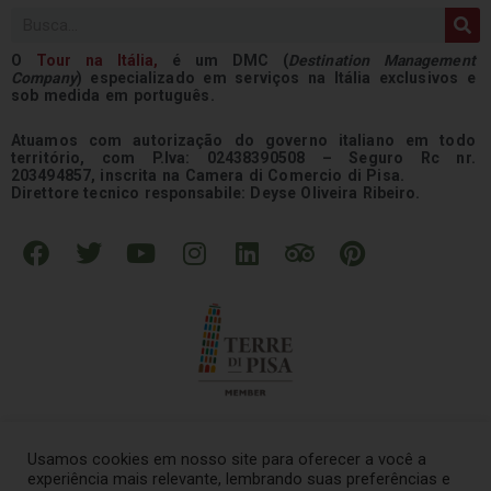
Pesquisar
O
Tour na
Itália
,
é um DMC (
Destination Management
Company
) especializado em serviços na Itália exclusivos e
sob medida em português.
Atuamos com autorização do governo italiano em todo
território, com P.Iva: 02438390508 – Seguro Rc nr.
203494857, inscrita na Camera di Comercio di Pisa.
Direttore tecnico responsabile: Deyse Oliveira Ribeiro.
F
T
Y
I
L
T
P
a
w
o
n
i
r
i
c
i
u
s
n
i
n
e
t
t
t
k
p
t
b
t
u
a
e
a
e
o
e
b
g
d
d
r
o
r
e
r
i
v
e
k
a
n
i
s
Usamos cookies em nosso site para oferecer a você a
m
s
t
experiência mais relevante, lembrando suas preferências e