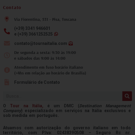
Contato
Via Fiorentina, 531 - Pisa, Toscana
(+39) 3341 946601
e (+39) 3661252525
contato@tournaitalia.com
De segunda a sexta: 9:30 às 19:00
e sábados das 9:00 às 14:00
Atendimento em fuso horário italiano
(+4hs em relação ao horário de Brasília)
Formulário de Contato
Pesquisar
O
Tour na
Itália
,
é um DMC (
Destination Management
Company
) especializado em serviços na Itália exclusivos e
sob medida em português.
Atuamos com autorização do governo italiano em todo
território, com P.Iva: 02438390508 – Seguro Rc nr.