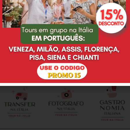
Eu e minha família
Desde o primeiro email,
adoramos o passeio que
Deyse nos atendeu super
fizemos na Toscana,
bem, tirando todas as
agradeço à Deyse pelo
nossas duvidas e não
excelente serviço prestado.
eram poucas, ainda mais
O guia Leonardo é pontual,
por se tratar de uma
preparado, nos
cerimonia de casamento. E
proporcionou muitas
no dia do evento, nao
alegrias, só temos que
poderia ser diferente. Tudo
agradecer. A vinícola com
como escolhemos e
almoço foi maravilhosa.
combinamos. Deyse e
Tratamento VIP. Vale a
Valentina realizaram
pena contratar!
perfeitamente o meu sonho
e da minha esposa em
casar em Florenca. Local
perfeito, enfeites de mesa
perfeito, brinde, fotografo,
celebrante...