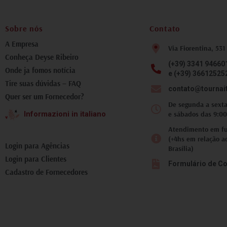
fotografia inesquecível.
Tivemos todo suporte da
Deyse nas trocas de
Sobre nós
Contato
mensagens, atualizações
do tempo, como chegar ao
A Empresa
Via Fiorentina, 531
local corretamente.
Conheça Deyse Ribeiro
Recomendo que você faça
(+39) 3341 94660
ao menos um passeio com
Onde ja fomos notícia
e (+39) 36612525
essa equipe, pois lhe trará
Tire suas dúvidas – FAQ
um aspecto diferente, e
contato@tournai
Quer ser um Fornecedor?
incrível, da Toscana.
De segunda a sexta
e sábados das 9:00
Informazioni in italiano
Atendimento em fus
(+4hs em relação a
Login para Agências
Brasília)
Login para Clientes
Formulário de Co
Cadastro de Fornecedores