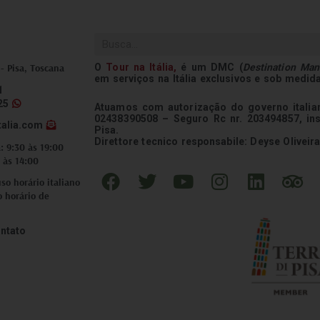
Pesquisar
O
Tour na
Itália
,
é um DMC (
Destination Ma
 - Pisa, Toscana
em serviços na Itália exclusivos e sob medid
1
25
Atuamos com autorização do governo italian
02438390508 – Seguro Rc nr. 203494857, in
talia.com
Pisa.
Direttore tecnico responsabile: Deyse Oliveira
: 9:30 às 19:00
 às 14:00
F
T
Y
I
L
T
o horário italiano
a
w
o
n
i
r
o horário de
c
i
u
s
n
i
e
t
t
t
k
p
ntato
b
t
u
a
e
a
o
e
b
g
d
d
o
r
e
r
i
v
k
a
n
i