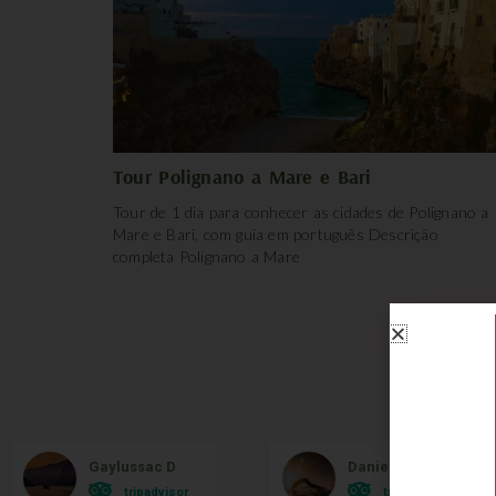
Tour Polignano a Mare e Bari
Tour de 1 dia para conhecer as cidades de Polignano a
Mare e Bari, com guia em português Descrição
completa Polignano a Mare
O qu
Gaylussac D
Danielle Bonatto
tripadvisor
tripadvisor