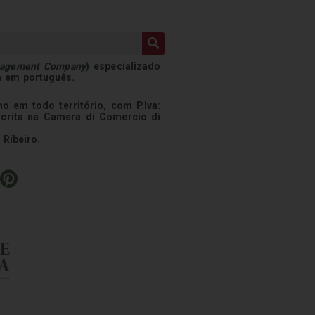
nagement Company
) especializado
a em português.
o em todo território, com P.Iva:
scrita na Camera di Comercio di
 Ribeiro.
P
i
n
t
e
r
e
s