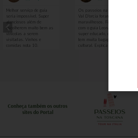
Melhor serviço de guia
Os passeios na região do
seria impossível. Super
Val D'orcia foram
atenciosos além de
maravilhosos. Fizemos
escolherem muito bem as
com o guia Leonardo, que é
vinícolas a serem
super educado, divertido e
visitadas. Vinhos e
tem muita bagagem
comidas nota 10.
cultural. Explica sobre tudo
e por que vale a pena ter
um guia nesse passeio?
Porque ele te leva em
locais que turistando
sozinho você não saberia
ou não teria acesso, como
adegas antigas, algumas
degustações de vinhos. O
piquenique com queijos
pecorino é feito em uma
Conheça também os outros
local incrível. Uma delícia!
sites do Portal
Também voamos de balão
e a experiência foi
maravilhosa. A Toscana
vista de cima é uma