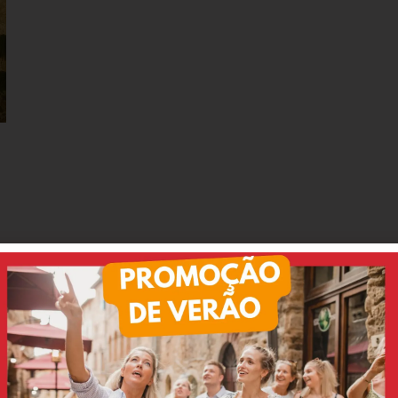
e dizem nossos clientes:
Luciana
Bernardo
tripadvisor
tripadvisor