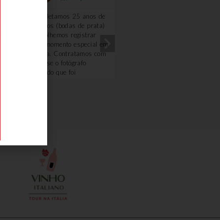
Completamos 25 anos de
Excelente!!!! Amei!! A gu
casados (bodas de prata)
Renata foi uma querida.
e escolhemos registrar
Optamos fazer o passeio
esse momento especial em
com carro e motorista,
Veneza. Contratamos com
ficamos mais a vontade. 
a Deyse o fotógrafo
degustação na loja de fri
Osvaldo que foi
e o piquenique foi
sensacional. Extremamente
maravilhoso, o dono da
atencioso, profissional e
vinícola é uma simpatia.
demonstra amar seu
Ficou com gosto de quero
trabalho. Nada poderia ter
mais.
sido melhor. Obrigado
Deyse pelo carinho,
atenção e cuidado,
inclusive sugerindo
proativamente a mudança
de horário das fotos por
conta da previsão do
tempo... Recomento 100%