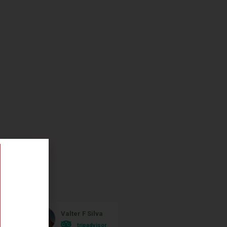
Valter F Silva
Monica Ferrei
tripadvisor
tripadvisor