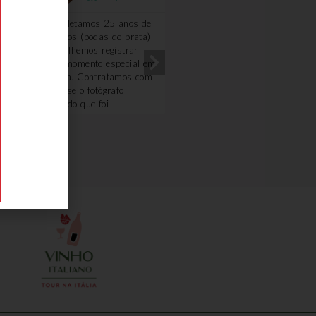
Completamos 25 anos de
Excelente!!!! Amei!! A gu
casados (bodas de prata)
Renata foi uma querida.
e escolhemos registrar
Optamos fazer o passeio
esse momento especial em
com carro e motorista,
Veneza. Contratamos com
ficamos mais a vontade. 
a Deyse o fotógrafo
degustação na loja de fri
Osvaldo que foi
e o piquenique foi
sensacional. Extremamente
maravilhoso, o dono da
atencioso, profissional e
vinícola é uma simpatia.
demonstra amar seu
Ficou com gosto de quero
trabalho. Nada poderia ter
mais.
sido melhor. Obrigado
Deyse pelo carinho,
atenção e cuidado,
inclusive sugerindo
proativamente a mudança
de horário das fotos por
conta da previsão do
tempo... Recomento 100%