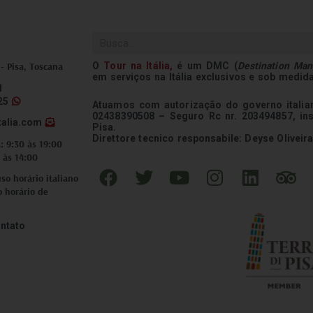
Pesquisar
O
Tour na
Itália
,
é um DMC (
Destination Ma
 - Pisa, Toscana
em serviços na Itália exclusivos e sob medid
1
25
Atuamos com autorização do governo italian
02438390508 – Seguro Rc nr. 203494857, in
talia.com
Pisa.
Direttore tecnico responsabile: Deyse Oliveira
: 9:30 às 19:00
 às 14:00
F
T
Y
I
L
T
o horário italiano
a
w
o
n
i
r
o horário de
c
i
u
s
n
i
e
t
t
t
k
p
ntato
b
t
u
a
e
a
o
e
b
g
d
d
o
r
e
r
i
v
k
a
n
i