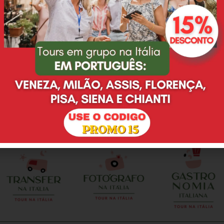
Eu e minha família
Desde o primeiro email,
adoramos o passeio que
Deyse nos atendeu super
fizemos na Toscana,
bem, tirando todas as
agradeço à Deyse pelo
nossas duvidas e não
excelente serviço prestado.
eram poucas, ainda mais
O guia Leonardo é pontual,
por se tratar de uma
preparado, nos
cerimonia de casamento. E
proporcionou muitas
no dia do evento, nao
alegrias, só temos que
poderia ser diferente. Tudo
agradecer. A vinícola com
como escolhemos e
almoço foi maravilhosa.
combinamos. Deyse e
Tratamento VIP. Vale a
Valentina realizaram
pena contratar!
perfeitamente o meu sonho
e da minha esposa em
casar em Florenca. Local
perfeito, enfeites de mesa
perfeito, brinde, fotografo,
celebrante...