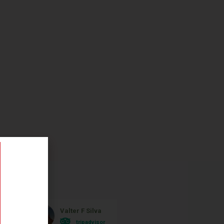
Valter F Silva
Monica Ferrei
tripadvisor
tripadvisor