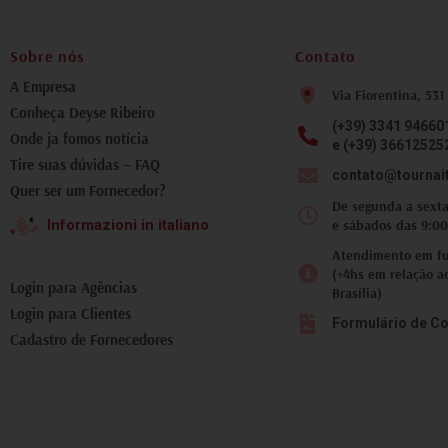
fotografia inesquecível.
Tivemos todo suporte da
Deyse nas trocas de
Sobre nós
Contato
mensagens, atualizações
do tempo, como chegar ao
A Empresa
Via Fiorentina, 531
local corretamente.
Conheça Deyse Ribeiro
Recomendo que você faça
(+39) 3341 94660
ao menos um passeio com
Onde ja fomos notícia
e (+39) 36612525
essa equipe, pois lhe trará
Tire suas dúvidas – FAQ
um aspecto diferente, e
contato@tournai
Quer ser um Fornecedor?
incrível, da Toscana.
De segunda a sexta
e sábados das 9:00
Informazioni in italiano
Atendimento em fus
(+4hs em relação a
Login para Agências
Brasília)
Login para Clientes
Formulário de Co
Cadastro de Fornecedores