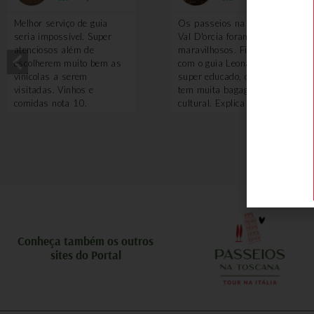
Melhor serviço de guia
Os passeios na região do
seria impossível. Super
Val D'orcia foram
atenciosos além de
maravilhosos. Fizemos
escolherem muito bem as
com o guia Leonardo, que é
vinícolas a serem
super educado, divertido e
visitadas. Vinhos e
tem muita bagagem
comidas nota 10.
cultural. Explica sobre tudo
e por que vale a pena ter
um guia nesse passeio?
Porque ele te leva em
locais que turistando
sozinho você não saberia
ou não teria acesso, como
adegas antigas, algumas
degustações de vinhos. O
piquenique com queijos
pecorino é feito em uma
Conheça também os outros
local incrível. Uma delícia!
sites do Portal
Também voamos de balão
e a experiência foi
maravilhosa. A Toscana
vista de cima é uma