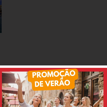
e dizem nossos clientes:
Luciana
Bernardo
tripadvisor
tripadvisor