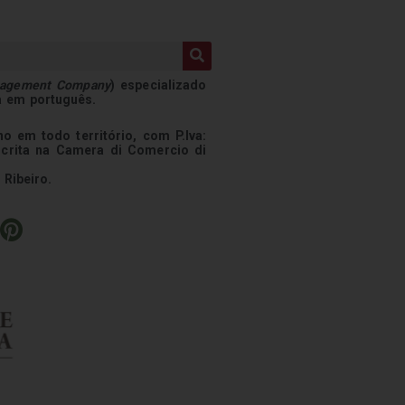
nagement Company
) especializado
a em português.
o em todo território, com P.Iva:
scrita na Camera di Comercio di
 Ribeiro.
P
i
n
t
e
r
e
s