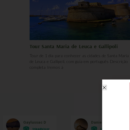
Tour Santa Maria de Leuca e Gallipoli
Tour de 1 dia para conhecer as cidades de Santa Maria
de Leuca e Gallipoli, com guia em português Descrição
completa Iremos à
O qu
Gaylussac D
Danielle Bonatto
tripadvisor
tripadvisor