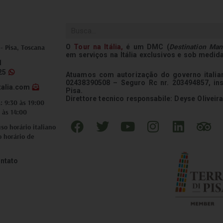
Pesquisar
O
Tour na
Itália
,
é um DMC (
Destination Ma
 - Pisa, Toscana
em serviços na Itália exclusivos e sob medid
1
25
Atuamos com autorização do governo italian
02438390508 – Seguro Rc nr. 203494857, in
talia.com
Pisa.
Direttore tecnico responsabile: Deyse Oliveira
: 9:30 às 19:00
 às 14:00
F
T
Y
I
L
T
o horário italiano
a
w
o
n
i
r
o horário de
c
i
u
s
n
i
e
t
t
t
k
p
ntato
b
t
u
a
e
a
o
e
b
g
d
d
o
r
e
r
i
v
k
a
n
i