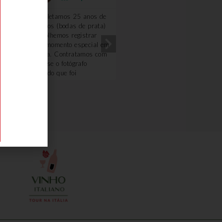
Completamos 25 anos de
Excelente!!!! Amei!! A gu
casados (bodas de prata)
Renata foi uma querida.
e escolhemos registrar
Optamos fazer o passeio
esse momento especial em
com carro e motorista,
Veneza. Contratamos com
ficamos mais a vontade. 
a Deyse o fotógrafo
degustação na loja de fri
Osvaldo que foi
e o piquenique foi
sensacional. Extremamente
maravilhoso, o dono da
atencioso, profissional e
vinícola é uma simpatia.
demonstra amar seu
Ficou com gosto de quero
trabalho. Nada poderia ter
mais.
sido melhor. Obrigado
Deyse pelo carinho,
atenção e cuidado,
inclusive sugerindo
proativamente a mudança
de horário das fotos por
conta da previsão do
tempo... Recomento 100%