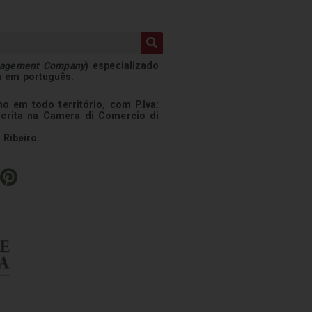
nagement Company
) especializado
a em português.
o em todo território, com P.Iva:
scrita na Camera di Comercio di
 Ribeiro.
P
i
n
t
e
r
e
s