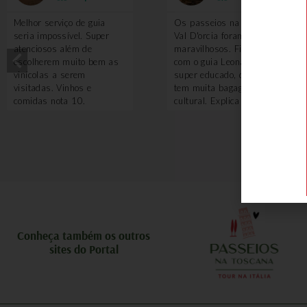
Melhor serviço de guia
Os passeios na região do
seria impossível. Super
Val D'orcia foram
atenciosos além de
maravilhosos. Fizemos
escolherem muito bem as
com o guia Leonardo, que é
vinícolas a serem
super educado, divertido e
visitadas. Vinhos e
tem muita bagagem
comidas nota 10.
cultural. Explica sobre tudo
e por que vale a pena ter
um guia nesse passeio?
Porque ele te leva em
locais que turistando
sozinho você não saberia
ou não teria acesso, como
adegas antigas, algumas
degustações de vinhos. O
piquenique com queijos
pecorino é feito em uma
Conheça também os outros
local incrível. Uma delícia!
sites do Portal
Também voamos de balão
e a experiência foi
maravilhosa. A Toscana
vista de cima é uma