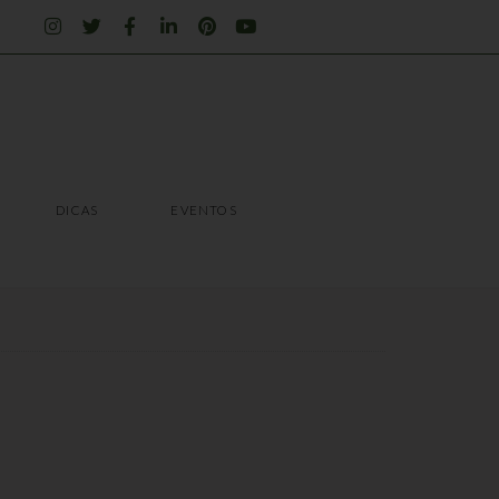
I
T
F
L
P
Y
n
w
a
i
i
o
s
i
c
n
n
u
t
t
e
k
t
t
a
t
b
e
e
u
g
e
o
d
r
b
r
r
o
i
e
e
a
k
n
s
m
-
-
t
f
i
DICAS
EVENTOS
n
DICAS
EVENTOS