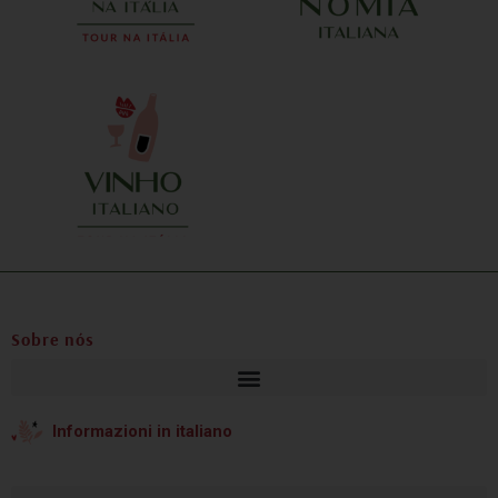
a equipe,
m aspecto
vel, da
Sobre nós
Informazioni in italiano