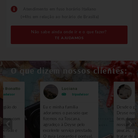
Atendimento em fuso horário Italiano
(+4hs em relação ao horário de Brasília)
Não sabe ainda onde ir e o que fazer?
TE AJUDAMOS
O que dizem nossos clientes:
le Bonatto
Luciana
B
ripadvisor
tripadvisor
região do
Eu e minha família
Desde o pri
m
adoramos o passeio que
Deyse nos 
izemos com
fizemos na Toscana,
bem, tirand
 que é
agradeço à Deyse pelo
nossas duv
ivertido e
excelente serviço prestado.
poucas, ai
gem
O guia Leonardo é pontual,
tratar de u