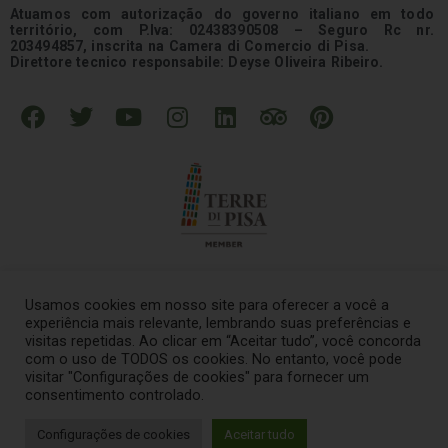
Atuamos com autorização do governo italiano em todo
território, com P.Iva: 02438390508 – Seguro Rc nr.
203494857, inscrita na Camera di Comercio di Pisa.
Direttore tecnico responsabile: Deyse Oliveira Ribeiro.
F
T
Y
I
L
T
P
a
w
o
n
i
r
i
c
i
u
s
n
i
n
e
t
t
t
k
p
t
b
t
u
a
e
a
e
o
e
b
g
d
d
r
o
r
e
r
i
v
e
k
a
n
i
s
Usamos cookies em nosso site para oferecer a você a
m
s
t
experiência mais relevante, lembrando suas preferências e
o
visitas repetidas. Ao clicar em “Aceitar tudo”, você concorda
© 2021 – Tour na Italia Todos os direitos reservados
.
com o uso de TODOS os cookies. No entanto, você pode
r
visitar "Configurações de cookies" para fornecer um
consentimento controlado.
Termos e Condições
–
Política de Privacidade
Configurações de cookies
Aceitar tudo