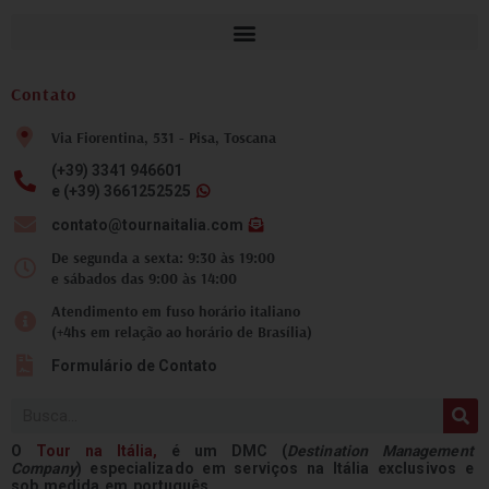
Contato
Via Fiorentina, 531 - Pisa, Toscana
(+39) 3341 946601
e (+39) 3661252525
contato@tournaitalia.com
De segunda a sexta: 9:30 às 19:00
e sábados das 9:00 às 14:00
Atendimento em fuso horário italiano
(+4hs em relação ao horário de Brasília)
Formulário de Contato
Pesquisar
O
Tour na
Itália
,
é um DMC (
Destination Management
Company
) especializado em serviços na Itália exclusivos e
sob medida em português.