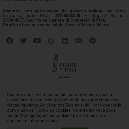
Atuamos com autorização do governo italiano em todo
território, com P.Iva: 02438390508 – Seguro Rc nr.
203494857, inscrita na Camera di Comercio di Pisa.
Direttore tecnico responsabile: Deyse Oliveira Ribeiro.
F
T
Y
I
L
T
P
a
w
o
n
i
r
i
c
i
u
s
n
i
n
e
t
t
t
k
p
t
b
t
u
a
e
a
e
o
e
b
g
d
d
r
o
r
e
r
i
v
e
k
a
n
i
s
Usamos cookies em nosso site para oferecer a você a
m
s
t
experiência mais relevante, lembrando suas preferências e
o
visitas repetidas. Ao clicar em “Aceitar tudo”, você concorda
© 2021 – Tour na Italia Todos os direitos reservados
.
com o uso de TODOS os cookies. No entanto, você pode
r
visitar "Configurações de cookies" para fornecer um
consentimento controlado.