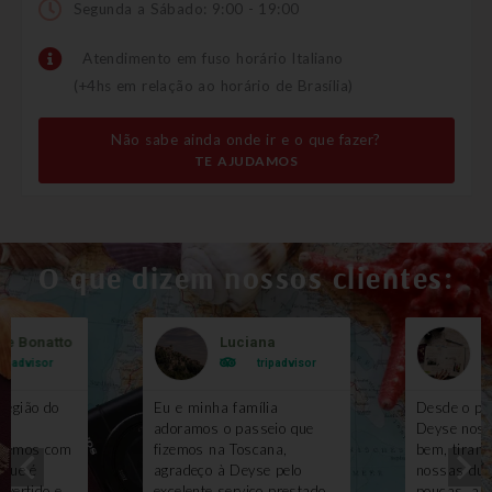
Segunda a Sábado: 9:00 - 19:00
Atendimento em fuso horário Italiano
(+4hs em relação ao horário de Brasília)
Não sabe ainda onde ir e o que fazer?
TE AJUDAMOS
O que dizem nossos clientes:
le Bonatto
Luciana
B
ripadvisor
tripadvisor
região do
Eu e minha família
Desde o pri
m
adoramos o passeio que
Deyse nos 
izemos com
fizemos na Toscana,
bem, tirand
 que é
agradeço à Deyse pelo
nossas duv
ivertido e
excelente serviço prestado.
poucas, ai