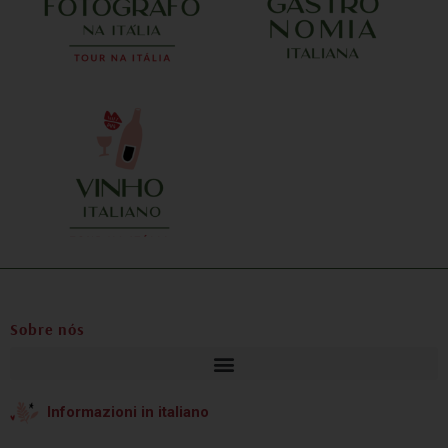
ao menos um
a equipe,
m aspecto
vel, da
Sobre nós
Informazioni in italiano